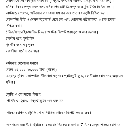
দৈনন্দিন শোরুম কার্যক্রম পরিচালনা (বিক্রয়, কাস্টমার সার্ভিস, ইনভেন্টরি ও রিপোর্টিং)।
মাসিক বিক্রয় লক্ষ্য অর্জন এবং সঠিক প্রোডাক্ট ডিসপ্লে ও মার্চেন্ডাইজিং নিশ্চিত করা।
কাস্টমারের প্রশ্ন, অভিযোগ ও সমস্যা সমাধান করে তাদের সন্তুষ্টি নিশ্চিত করা।
কোম্পানির নীতি ও শোরুম স্ট্যান্ডার্ড মেনে চলা এবং শোরুমের পরিচ্ছন্নতা ও রক্ষণাবেক্ষণ
নিশ্চিত করা।
দৈনিক/সাপ্তাহিক/মাসিক বিক্রয় ও স্টক রিপোর্ট প্রস্তুত ও জমা দেওয়া।
চাকরির ধরন: ফুলটাইম
প্রার্থীর ধরন: শুধু পুরুষ
বয়সসীমা: সর্বোচ্চ ৩২ বছর
কর্মস্থল: যেকোনো স্থানে
বেতন: ১৫,০০০-২০,০০০ টাকা (মাসিক)
অন্যান্য সুবিধা: কোম্পানির নীতিমালা অনুসারে প্রভিডেন্ট ফান্ড, ফেস্টিভাল বোনাসসহ অন্যান্য
সুবিধা।
ট্রেনিং ও যোগদানের বিবরণ:
পোস্টিং ও ট্রেনিং: রিক্রুটমেন্টের পরে শুরু হবে।
শোরুমে যোগদান: ট্রেনিং শেষে নির্ধারিত শোরুমে রিপোর্ট করতে হবে।
যোগদানের সময়সীমা: ট্রেনিং শেষ হওয়ার দিন থেকে সর্বোচ্চ 7 দিনের মধ্যে শোরুমে যোগদান