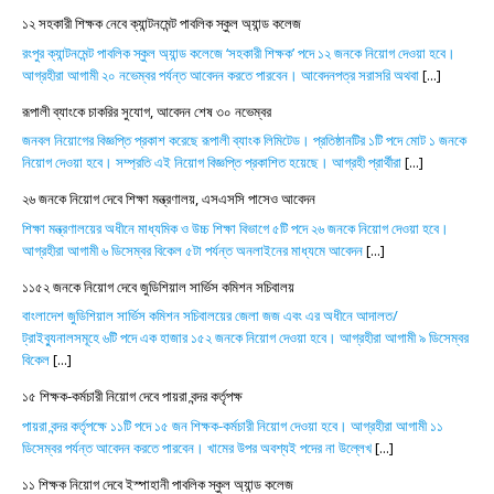
১২ সহকারী শিক্ষক নেবে ক্যান্টনমেন্ট পাবলিক স্কুল অ্যান্ড কলেজ
রংপুর ক্যান্টনমেন্ট পাবলিক স্কুল অ্যান্ড কলেজে ‘সহকারী শিক্ষক’ পদে ১২ জনকে নিয়োগ দেওয়া হবে।
আগ্রহীরা আগামী ২০ নভেম্বর পর্যন্ত আবেদন করতে পারবেন। আবেদনপত্র সরাসরি অথবা
[...]
রূপালী ব্যাংকে চাকরির সুযোগ, আবেদন শেষ ৩০ নভেম্বর
জনবল নিয়োগের বিজ্ঞপ্তি প্রকাশ করেছে রূপালী ব্যাংক লিমিটেড। প্রতিষ্ঠানটির ১টি পদে মোট ১ জনকে
নিয়োগ দেওয়া হবে। সম্প্রতি এই নিয়োগ বিজ্ঞপ্তি প্রকাশিত হয়েছে। আগ্রহী প্রার্থীরা
[...]
২৬ জনকে নিয়োগ দেবে শিক্ষা মন্ত্রণালয়, এসএসসি পাসেও আবেদন
শিক্ষা মন্ত্রণালয়ের অধীনে মাধ্যমিক ও উচ্চ শিক্ষা বিভাগে ৫টি পদে ২৬ জনকে নিয়োগ দেওয়া হবে।
আগ্রহীরা আগামী ৬ ডিসেম্বর বিকেল ৫টা পর্যন্ত অনলাইনের মাধ্যমে আবেদন
[...]
১১৫২ জনকে নিয়োগ দেবে জুডিশিয়াল সার্ভিস কমিশন সচিবালয়
বাংলাদেশ জুডিশিয়াল সার্ভিস কমিশন সচিবালয়ের জেলা জজ এবং এর অধীনে আদালত/
ট্রাইব্যুনালসমূহে ৬টি পদে এক হাজার ১৫২ জনকে নিয়োগ দেওয়া হবে। আগ্রহীরা আগামী ৯ ডিসেম্বর
বিকেল
[...]
১৫ শিক্ষক-কর্মচারী নিয়োগ দেবে পায়রা বন্দর কর্তৃপক্ষ
পায়রা বন্দর কর্তৃপক্ষে ১১টি পদে ১৫ জন শিক্ষক-কর্মচারী নিয়োগ দেওয়া হবে। আগ্রহীরা আগামী ১১
ডিসেম্বর পর্যন্ত আবেদন করতে পারবেন। খামের উপর অবশ্যই পদের না উল্লেখ
[...]
১১ শিক্ষক নিয়োগ দেবে ইস্পাহানী পাবলিক স্কুল অ্যান্ড কলেজ