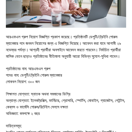
আরএফএল গ্রুপ নিয়োগ বিজ্ঞপ্তি প্রকাশ করেছে। প্রতিষ্ঠানটি ডেপুটি/ট্রেইনি শোরুম
ম্যানেজার পদে জনবল নিয়োগের জন্য এ বিজ্ঞপ্তি দিয়েছে। আবেদন করা যাবে আগামী ২৯
নভেম্বর পর্যন্ত। আগ্রহী প্রার্থীরা অনলাইনে আবেদন করতে পারবেন। নির্বাচিত প্রার্থীরা
মাসিক বেতন ছাড়াও প্রতিষ্ঠানের নীতিমালা অনুযায়ী আরো বিভিন্ন সুযোগ-সুবিধা পাবেন।
প্রতিষ্ঠানের নাম: আরএফএল গ্রুপ
পদের নাম: ডেপুটি/ট্রেইনি শোরুম ম্যানেজার
লোকবল নিয়োগ: ৩০০ জন
শিক্ষাগত যোগ্যতা: স্নাতক অথবা সমমানের ডিগ্রি
অন্যান্য যোগ্যতা: ইলেকট্রনিক্স, ফার্নিচার, গ্রোসারি, স্পোর্টস, মোবাইল, গ্যাজেটস, পেইন্টস,
কেব্‌লস ও ফার্মেসি শোরুম/রিটেইল সেলসে দক্ষতা
অভিজ্ঞতা: কমপক্ষে ২ বছর
দায়িত্বসমূহ: