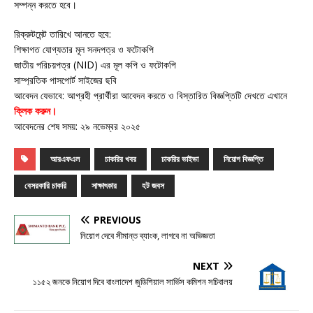
সম্পন্ন করতে হবে।
রিক্রুটমেন্ট তারিখে আনতে হবে:
শিক্ষাগত যোগ্যতার মূল সনদপত্র ও ফটোকপি
জাতীয় পরিচয়পত্র (NID) এর মূল কপি ও ফটোকপি
সাম্প্রতিক পাসপোর্ট সাইজের ছবি
আবেদন যেভাবে: আগ্রহী প্রার্থীরা আবেদন করতে ও বিস্তারিত বিজ্ঞপ্তিটি দেখতে এখানে
ক্লিক করুন
।
আবেদনের শেষ সময়: ২৯ নভেম্বর ২০২৫
আরএফএল
চাকরির খবর
চাকরির ভাইভা
নিয়োগ বিজ্ঞপ্তি
বেসরকারি চাকরি
সাক্ষাৎকার
হট জবস
PREVIOUS
নিয়োগ দেবে সীমান্ত ব্যাংক, লাগবে না অভিজ্ঞতা
NEXT
১১৫২ জনকে নিয়োগ দিবে বাংলাদেশ জুডিশিয়াল সার্ভিস কমিশন সচিবালয়