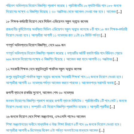
পরিবেশ অধিদপ্তর নিয়োগ বিজ্ঞপ্তি প্রকাশ করেছে। প্রতিষ্ঠানটির ১৬ ক্যাটাগরির পদে ১৮৮ জনকে
নিয়োগের লক্ষ্যে এ বিজ্ঞপ্তি দিয়েছে। ৩০ অক্টোবর থেকে আবেদন নেওয়া শুরু হবে। আবেদন
[...]
১৮ শিক্ষক-কর্মচারী নিয়োগ দেবে সিভিল এভিয়েশন স্কুল অ্যান্ড কলেজ
রাজধানীর কুর্মিটোলায় অবস্থিত সিভিল এভিয়েশন স্কুল অ্যান্ড কলেজে ৮টি পদে ১৮ জন শিক্ষক-কর্মচারী
নিয়োগ দেওয়া হবে। আগ্রহীরা আগামী ১১ নভেম্বর রাত ১১টা ৫৯ মিনিট পর্যন্ত
[...]
গণপূর্ত অধিদপ্তরে নিয়োগ বিজ্ঞপ্তি, নেবে ৬৬৯ জন
গণপূর্ত অধিদপ্তর নিয়োগ বিজ্ঞপ্তি প্রকাশ করেছে। দপ্তরটির আটটি ক্যাটাগরির পদে বিভিন্ন গ্রেডে
৬৬৯ জনকে নিয়োগের লক্ষ্যে এ বিজ্ঞপ্তি দিয়েছে। আবেদন করা যাবে আগামী ৩১ অক্টোবর
[...]
১২ সহকারী শিক্ষক নেবে ক্যান্টনমেন্ট পাবলিক স্কুল অ্যান্ড কলেজ
রংপুর ক্যান্টনমেন্ট পাবলিক স্কুল অ্যান্ড কলেজে ‘সহকারী শিক্ষক’ পদে ১২ জনকে নিয়োগ দেওয়া হবে।
আগ্রহীরা আগামী ২০ নভেম্বর পর্যন্ত আবেদন করতে পারবেন। আবেদনপত্র সরাসরি অথবা
[...]
রূপালী ব্যাংকে চাকরির সুযোগ, আবেদন শেষ ৩০ নভেম্বর
জনবল নিয়োগের বিজ্ঞপ্তি প্রকাশ করেছে রূপালী ব্যাংক লিমিটেড। প্রতিষ্ঠানটির ১টি পদে মোট ১ জনকে
নিয়োগ দেওয়া হবে। সম্প্রতি এই নিয়োগ বিজ্ঞপ্তি প্রকাশিত হয়েছে। আগ্রহী প্রার্থীরা
[...]
২৬ জনকে নিয়োগ দেবে শিক্ষা মন্ত্রণালয়, এসএসসি পাসেও আবেদন
শিক্ষা মন্ত্রণালয়ের অধীনে মাধ্যমিক ও উচ্চ শিক্ষা বিভাগে ৫টি পদে ২৬ জনকে নিয়োগ দেওয়া হবে।
আগ্রহীরা আগামী ৬ ডিসেম্বর বিকেল ৫টা পর্যন্ত অনলাইনের মাধ্যমে আবেদন
[...]