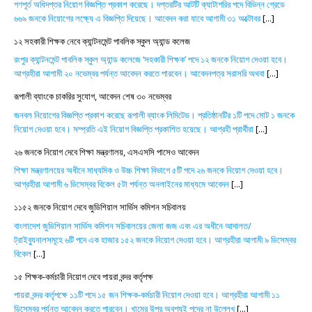
গণপূর্ত অধিদপ্তর নিয়োগ বিজ্ঞপ্তি প্রকাশ করেছে। দপ্তরটির আটটি ক্যাটাগরির পদে বিভিন্ন গ্রেডে
৬৬৯ জনকে নিয়োগের লক্ষ্যে এ বিজ্ঞপ্তি দিয়েছে। আবেদন করা যাবে আগামী ৩১ অক্টোবর
[...]
১২ সহকারী শিক্ষক নেবে ক্যান্টনমেন্ট পাবলিক স্কুল অ্যান্ড কলেজ
রংপুর ক্যান্টনমেন্ট পাবলিক স্কুল অ্যান্ড কলেজে ‘সহকারী শিক্ষক’ পদে ১২ জনকে নিয়োগ দেওয়া হবে।
আগ্রহীরা আগামী ২০ নভেম্বর পর্যন্ত আবেদন করতে পারবেন। আবেদনপত্র সরাসরি অথবা
[...]
রূপালী ব্যাংকে চাকরির সুযোগ, আবেদন শেষ ৩০ নভেম্বর
জনবল নিয়োগের বিজ্ঞপ্তি প্রকাশ করেছে রূপালী ব্যাংক লিমিটেড। প্রতিষ্ঠানটির ১টি পদে মোট ১ জনকে
নিয়োগ দেওয়া হবে। সম্প্রতি এই নিয়োগ বিজ্ঞপ্তি প্রকাশিত হয়েছে। আগ্রহী প্রার্থীরা
[...]
২৬ জনকে নিয়োগ দেবে শিক্ষা মন্ত্রণালয়, এসএসসি পাসেও আবেদন
শিক্ষা মন্ত্রণালয়ের অধীনে মাধ্যমিক ও উচ্চ শিক্ষা বিভাগে ৫টি পদে ২৬ জনকে নিয়োগ দেওয়া হবে।
আগ্রহীরা আগামী ৬ ডিসেম্বর বিকেল ৫টা পর্যন্ত অনলাইনের মাধ্যমে আবেদন
[...]
১১৫২ জনকে নিয়োগ দেবে জুডিশিয়াল সার্ভিস কমিশন সচিবালয়
বাংলাদেশ জুডিশিয়াল সার্ভিস কমিশন সচিবালয়ের জেলা জজ এবং এর অধীনে আদালত/
ট্রাইব্যুনালসমূহে ৬টি পদে এক হাজার ১৫২ জনকে নিয়োগ দেওয়া হবে। আগ্রহীরা আগামী ৯ ডিসেম্বর
বিকেল
[...]
১৫ শিক্ষক-কর্মচারী নিয়োগ দেবে পায়রা বন্দর কর্তৃপক্ষ
পায়রা বন্দর কর্তৃপক্ষে ১১টি পদে ১৫ জন শিক্ষক-কর্মচারী নিয়োগ দেওয়া হবে। আগ্রহীরা আগামী ১১
ডিসেম্বর পর্যন্ত আবেদন করতে পারবেন। খামের উপর অবশ্যই পদের না উল্লেখ
[...]