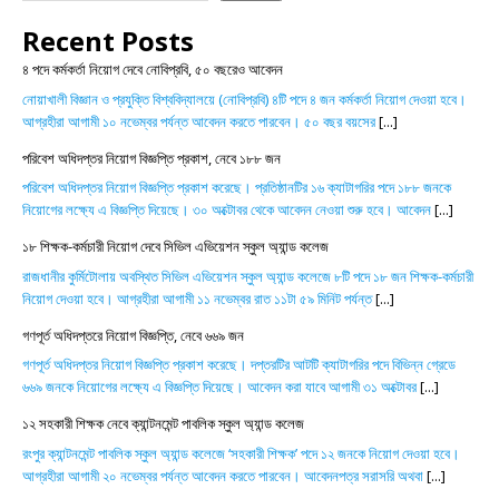
Recent Posts
৪ পদে কর্মকর্তা নিয়োগ দেবে নোবিপ্রবি, ৫০ বছরেও আবেদন
নোয়াখালী বিজ্ঞান ও প্রযুক্তি বিশ্ববিদ্যালয়ে (নোবিপ্রবি) ৪টি পদে ৪ জন কর্মকর্তা নিয়োগ দেওয়া হবে।
আগ্রহীরা আগামী ১০ নভেম্বর পর্যন্ত আবেদন করতে পারবেন। ৫০ বছর বয়সের
[...]
পরিবেশ অধিদপ্তর নিয়োগ বিজ্ঞপ্তি প্রকাশ, নেবে ১৮৮ জন
পরিবেশ অধিদপ্তর নিয়োগ বিজ্ঞপ্তি প্রকাশ করেছে। প্রতিষ্ঠানটির ১৬ ক্যাটাগরির পদে ১৮৮ জনকে
নিয়োগের লক্ষ্যে এ বিজ্ঞপ্তি দিয়েছে। ৩০ অক্টোবর থেকে আবেদন নেওয়া শুরু হবে। আবেদন
[...]
১৮ শিক্ষক-কর্মচারী নিয়োগ দেবে সিভিল এভিয়েশন স্কুল অ্যান্ড কলেজ
রাজধানীর কুর্মিটোলায় অবস্থিত সিভিল এভিয়েশন স্কুল অ্যান্ড কলেজে ৮টি পদে ১৮ জন শিক্ষক-কর্মচারী
নিয়োগ দেওয়া হবে। আগ্রহীরা আগামী ১১ নভেম্বর রাত ১১টা ৫৯ মিনিট পর্যন্ত
[...]
গণপূর্ত অধিদপ্তরে নিয়োগ বিজ্ঞপ্তি, নেবে ৬৬৯ জন
গণপূর্ত অধিদপ্তর নিয়োগ বিজ্ঞপ্তি প্রকাশ করেছে। দপ্তরটির আটটি ক্যাটাগরির পদে বিভিন্ন গ্রেডে
৬৬৯ জনকে নিয়োগের লক্ষ্যে এ বিজ্ঞপ্তি দিয়েছে। আবেদন করা যাবে আগামী ৩১ অক্টোবর
[...]
১২ সহকারী শিক্ষক নেবে ক্যান্টনমেন্ট পাবলিক স্কুল অ্যান্ড কলেজ
রংপুর ক্যান্টনমেন্ট পাবলিক স্কুল অ্যান্ড কলেজে ‘সহকারী শিক্ষক’ পদে ১২ জনকে নিয়োগ দেওয়া হবে।
আগ্রহীরা আগামী ২০ নভেম্বর পর্যন্ত আবেদন করতে পারবেন। আবেদনপত্র সরাসরি অথবা
[...]