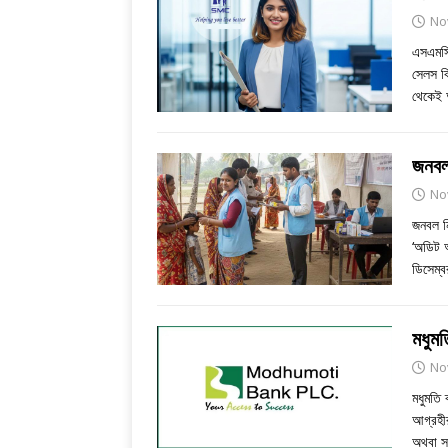
No
এসএমসি 
সেলস ব
থেকেই
জনবল
No
জনবল নি
‘অডিট অ
ডিসেম্
মধুম
No
মধুমতি
আগ্রহীর
অথবা স