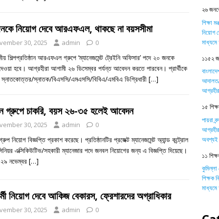
২৬ জনকে
শিক্ষা ম
নকে নিয়োগ দেবে আরএফএল, থাকছে না বয়সসীমা
নিয়োগ দ
মাধ্যম
vember 30, 2025
admin
0
থানীয় শিল্পপ্রতিষ্ঠান আরএফএল গ্রুপে ‘ম্যানেজমেন্ট ট্রেইনি অফিসার’ পদে ২০ জনকে
১১৫২ জন
দেওয়া হবে। আগ্রহীরা আগামী ২৬ ডিসেম্বর পর্যন্ত আবেদন করতে পারবেন। প্রার্থীকে
বাংলাদে
 স্নাতকোত্তর/স্নাতক/বিএসসি/এমএসসি/বিবিএ/এমবিএ ডিগ্রিধারী
[…]
আদালত/ট
আগ্রহীর
১৫ শিক্ষক
য়ন গ্রুপে চাকরি, বয়স ২৬-৩৫ হলেই আবেদন
পায়রা বন
vember 30, 2025
admin
0
আগ্রহীর
অবশ্যই 
গ্রুপ নিয়োগ বিজ্ঞপ্তি প্রকাশ করেছে। প্রতিষ্ঠানটির প্রজেক্ট ম্যানেজমেন্ট অ্যান্ড কন্ট্রোল
িনিয়র এক্সিকিউটিভ/সহকারী ম্যানেজার পদে জনবল নিয়োগের জন্য এ বিজ্ঞপ্তি দিয়েছে।
১১ শিক্ষ
২৯ নভেম্বর
[…]
কুমিল্লা
শিক্ষক 
মাধ্যম
্মী নিয়োগ দেবে আকিজ বেকারস, ফ্রেশারদের অগ্রাধিকার
vember 30, 2025
admin
0
Ca