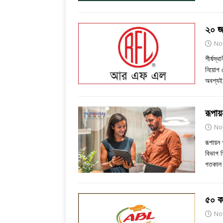
২০ জ
No
শীর্ষস্
নিয়োগ 
অবশ্যই
রূপা
No
রূপায়ন 
বিভাগ স
গতকাল 
৫০ কর
No