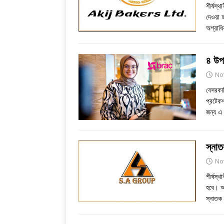
শীর্ষস্
দেওয়া 
অগ্রাধ
৪ উপজ
No
বেসরকার
প্রটেকশ
জন্য এ 
স্না
No
শীর্ষস্
হবে। আ
স্নাতক