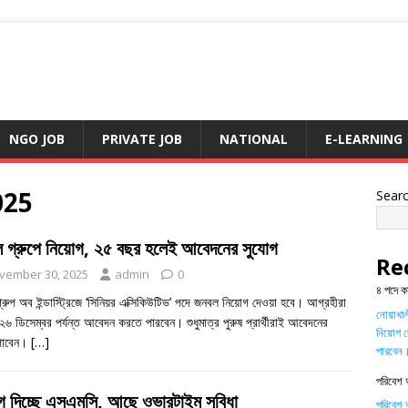
NGO JOB
PRIVATE JOB
NATIONAL
E-LEARNING
025
Sear
 গ্রুপে নিয়োগ, ২৫ বছর হলেই আবেদনের সুযোগ
Re
vember 30, 2025
admin
0
৪ পদে ক
রুপ অব ইন্ডাস্ট্রিজে ‘সিনিয়র এক্সিকিউটিভ’ পদে জনবল নিয়োগ দেওয়া হবে। আগ্রহীরা
নোয়াখালী
৬ ডিসেম্বর পর্যন্ত আবেদন করতে পারবেন। শুধুমাত্র পুরুষ প্রার্থীরাই আবেদনের
নিয়োগ দ
পাবেন।
[…]
পারবেন
পরিবেশ 
গ দিচ্ছে এসএমসি, আছে ওভারটাইম সুবিধা
পরিবেশ অ