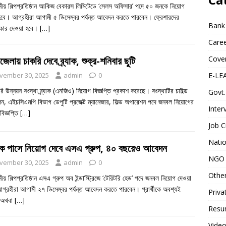
থানীয় শিল্পপ্রতিষ্ঠান আকিজ বেকারস লিমিটেডে ‘সেলস অফিসার’ পদে ৫০ জনকে নিয়োগ
হবে। আগ্রহীরা আগামী ৫ ডিসেম্বর পর্যন্ত আবেদন করতে পারবেন। ফ্রেশারদের
Bank
িকার দেওয়া হবে।
[…]
Caree
েলায় চাকরি দেবে ব্র্যাক, শুক্র-শনিবার ছুটি
Cover
vember 30, 2025
admin
0
E-LE
ি উন্নয়ন সংস্থা ব্র্যাক (এনজিও) নিয়োগ বিজ্ঞপ্তি প্রকাশ করেছে। সংস্থাটির চাইল্ড
Govt.
ন, এইচসিএমপি বিভাগ ডেপুটি প্রজেক্ট ম্যানেজার, ফিল্ড অপারেশন পদে জনবল নিয়োগের
Inter
বিজ্ঞপ্তি
[…]
Job C
Natio
তক পাসে নিয়োগ দেবে এসএ গ্রুপ, ৪০ বছরেও আবেদন
NGO 
vember 30, 2025
admin
0
Othe
থানীয় শিল্পপ্রতিষ্ঠান এসএ গ্রুপ অব ইন্ডাস্ট্রিজে ‘টেরিটরি হেড’ পদে জনবল নিয়োগ দেওয়া
গ্রহীরা আগামী ২৭ ডিসেম্বর পর্যন্ত আবেদন করতে পারবেন। প্রার্থীকে অবশ্যই
Priva
 অথবা
[…]
Resum
Video