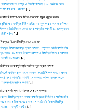
 জনকে নিয়োগের লক্ষ্যে এ বিজ্ঞপ্তি দিয়েছে। ৩০ অক্টোবর থেকে
নেওয়া শুরু হবে। আবেদন
[...]
ষক-কর্মচারী নিয়োগ দেবে সিভিল এভিয়েশন স্কুল অ্যান্ড কলেজ
র কুর্মিটোলায় অবস্থিত সিভিল এভিয়েশন স্কুল অ্যান্ড কলেজে ৮টি পদে
িক্ষক-কর্মচারী নিয়োগ দেওয়া হবে। আগ্রহীরা আগামী ১১ নভেম্বর রাত
মিনিট পর্যন্ত
[...]
অধিদপ্তরে নিয়োগ বিজ্ঞপ্তি, নেবে ৬৬৯ জন
অধিদপ্তর নিয়োগ বিজ্ঞপ্তি প্রকাশ করেছে। দপ্তরটির আটটি ক্যাটাগরির
িন্ন গ্রেডে ৬৬৯ জনকে নিয়োগের লক্ষ্যে এ বিজ্ঞপ্তি দিয়েছে। আবেদন
ে আগামী ৩১ অক্টোবর
[...]
ী শিক্ষক নেবে ক্যান্টনমেন্ট পাবলিক স্কুল অ্যান্ড কলেজ
যান্টনমেন্ট পাবলিক স্কুল অ্যান্ড কলেজে ‘সহকারী শিক্ষক’ পদে ১২ জনকে
েওয়া হবে। আগ্রহীরা আগামী ২০ নভেম্বর পর্যন্ত আবেদন করতে
। আবেদনপত্র সরাসরি অথবা
[...]
ব্যাংকে চাকরির সুযোগ, আবেদন শেষ ৩০ নভেম্বর
োগের বিজ্ঞপ্তি প্রকাশ করেছে রূপালী ব্যাংক লিমিটেড। প্রতিষ্ঠানটির
 মোট ১ জনকে নিয়োগ দেওয়া হবে। সম্প্রতি এই নিয়োগ বিজ্ঞপ্তি
 হয়েছে। আগ্রহী প্রার্থীরা
[...]