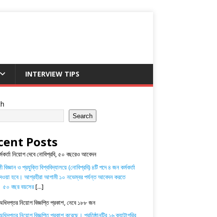
INTERVIEW TIPS
ch
Search
cent Posts
র্মকর্তা নিয়োগ দেবে নোবিপ্রবি, ৫০ বছরেও আবেদন
 বিজ্ঞান ও প্রযুক্তি বিশ্ববিদ্যালয়ে (নোবিপ্রবি) ৪টি পদে ৪ জন কর্মকর্তা
েওয়া হবে। আগ্রহীরা আগামী ১০ নভেম্বর পর্যন্ত আবেদন করতে
। ৫০ বছর বয়সের
[...]
অধিদপ্তর নিয়োগ বিজ্ঞপ্তি প্রকাশ, নেবে ১৮৮ জন
ধিদপ্তর নিয়োগ বিজ্ঞপ্তি প্রকাশ করেছে। প্রতিষ্ঠানটির ১৬ ক্যাটাগরির