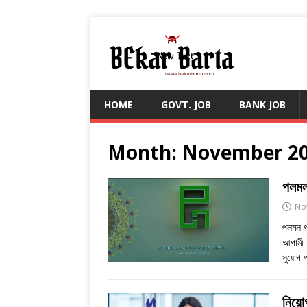
HOME
GOVT. JOB
BANK JOB
Month:
November 2
পলমল
No
পলমল গ্
আগামী ২
সুযোগ 
নিয়ো