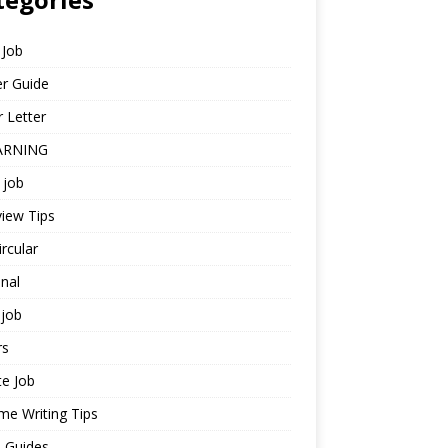
 Job
r Guide
 Letter
ARNING
 job
view Tips
ircular
nal
job
rs
te Job
e Writing Tips
 Guides