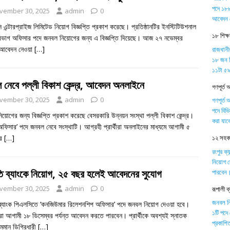
পদে ১৮৮
vember 30, 2025
admin
0
আবেদন 
এন্টারপ্রাইজ লিমিটেড নিয়োগ বিজ্ঞপ্তি প্রকাশ করেছে। প্রতিষ্ঠানটির ইনস্টিটিউশনাল
১৮ শিক্
িভাগ অফিসার পদে জনবল নিয়োগের জন্য এ বিজ্ঞপ্তি দিয়েছে। আজ ২৭ নভেম্বর
 আবেদন নেওয়া
[…]
রাজধানী
১৮ জন শ
১১টা ৫৯ 
 নেবে পল্লী বিকাশ কেন্দ্র, আবেদন অনলাইনে
গণপূর্ত 
vember 30, 2025
admin
0
গণপূর্ত 
পদে বিভ
য়োগের জন্য বিজ্ঞপ্তি প্রকাশ করেছে বেসরকারি উন্নয়ন সংস্থা পল্লী বিকাশ কেন্দ্র।
করা যাব
ফিসার’ পদে জনবল নেবে সংস্থাটি। আগ্রহী প্রার্থীরা অনলাইনের মাধ্যমে আগামী ৫
১২ সহকার
বর
[…]
রংপুর ক্
নিয়োগ দ
তি ব্যাংকে নিয়োগ, ২৫ বছর হলেই আবেদনের সুযোগ
পারবেন
vember 30, 2025
admin
0
রূপালী 
জনবল নিয়
 ব্যাংক পিএলসিতে ‘কনজিউমার রিলেশনশিপ অফিসার’ পদে জনবল নিয়োগ দেওয়া হবে।
১টি পদে
া আগামী ১৮ ডিসেম্বর পর্যন্ত আবেদন করতে পারবেন। প্রার্থীকে অবশ্যই স্নাতক
প্রকাশিত
মমান ডিগ্রিধারী
[…]