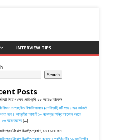
INTERVIEW TIPS
ch
Search
cent Posts
র্মকর্তা নিয়োগ দেবে নোবিপ্রবি, ৫০ বছরেও আবেদন
 বিজ্ঞান ও প্রযুক্তি বিশ্ববিদ্যালয়ে (নোবিপ্রবি) ৪টি পদে ৪ জন কর্মকর্তা
েওয়া হবে। আগ্রহীরা আগামী ১০ নভেম্বর পর্যন্ত আবেদন করতে
। ৫০ বছর বয়সের
[...]
অধিদপ্তর নিয়োগ বিজ্ঞপ্তি প্রকাশ, নেবে ১৮৮ জন
ধিদপ্তর নিয়োগ বিজ্ঞপ্তি প্রকাশ করেছে। প্রতিষ্ঠানটির ১৬ ক্যাটাগরির