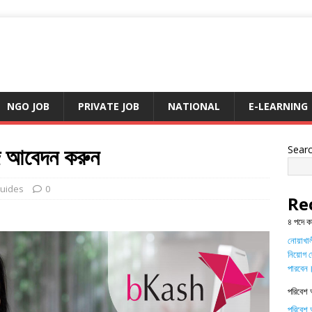
NGO JOB
PRIVATE JOB
NATIONAL
E-LEARNING
দে আবেদন করুন
Sear
uides
0
Re
৪ পদে ক
নোয়াখালী
নিয়োগ দ
পারবেন
পরিবেশ 
পরিবেশ অ