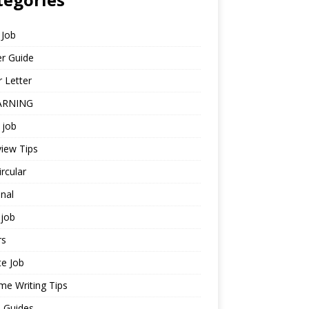
 Job
r Guide
 Letter
ARNING
 job
view Tips
ircular
nal
job
rs
te Job
e Writing Tips
 Guides