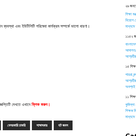
২৬ জনকে
শিক্ষা ম
নিয়োগ দ
ান ব্যবস্থা এবং ইউটিলিটি পরিষেবা কার্যক্রম সম্পর্কে ভালো ধারণা।
মাধ্যম
১১৫২ জন
বাংলাদে
আদালত/ট
আগ্রহীর
১৫ শিক্ষক
পায়রা বন
আগ্রহীর
অবশ্যই 
১১ শিক্ষ
জ্ঞপ্তিটি দেখতে এখানে
ক্লিক করুন
।
কুমিল্লা
শিক্ষক 
মাধ্যম
বেসরকারি চাকরি
সাক্ষাৎকার
হট জবস
Ca