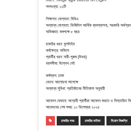
পদসংখ্যা: ০১টি
শিক্ষাগত যোগ্যতা: বিবিএ
অন্যান্য যোগ্যতা: ডিজিটাল আর্থিক ব্যবস্থাপনা, সরকারি অর্থপ্রদ
অভিজ্ঞতা: কমপক্ষে ৮ বছর
চাকরির ধরন: ফুলটাইম
কর্মক্ষেত্র: অফিসে
প্রার্থীর ধরন: নারী-পুরুষ (উভয়)
বয়সসীমা: উল্লেখ নেই
কর্মস্থল: ঢাকা
বেতন: আলোচনা সাপেক্ষে
অন্যান্য সুবিধা: প্রতিষ্ঠানের নীতিমালা অনুযায়ী
আবেদন যেভাবে: আগ্রহী প্রার্থীরা আবেদন করতে ও বিস্তারিত বি
আবেদনের শেষ সময়: ১০ ডিসেম্বর ২০২৫
চাকরির খবর
চাকরির ভাইভা
নিয়োগ বিজ্ঞপ্তি