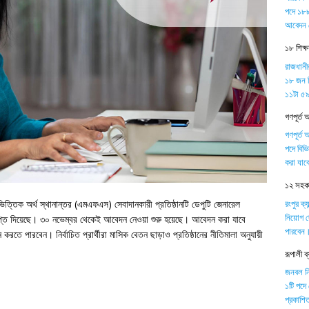
পদে ১৮৮
আবেদন 
১৮ শিক্
রাজধানী
১৮ জন শ
১১টা ৫৯ 
গণপূর্ত 
গণপূর্ত 
পদে বিভ
করা যাব
১২ সহকার
রংপুর ক্
ত্তিক অর্থ স্থানান্তর (এমএফএস) সেবাদানকারী প্রতিষ্ঠানটি ডেপুটি জেনারেল
নিয়োগ দ
ঞপ্তি দিয়েছে। ৩০ নভেম্বর থেকেই আবেদন নেওয়া শুরু হয়েছে। আবেদন করা যাবে
পারবেন
রতে পারবেন। নির্বাচিত প্রার্থীরা মাসিক বেতন ছাড়াও প্রতিষ্ঠানের নীতিমালা অনুযায়ী
রূপালী 
জনবল নিয়
১টি পদে
প্রকাশিত