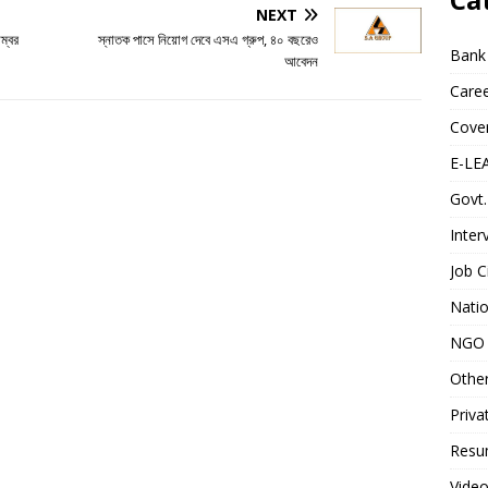
NEXT
ম্বর
স্নাতক পাসে নিয়োগ দেবে এসএ গ্রুপ, ৪০ বছরেও
Bank
আবেদন
Caree
Cover
E-LE
Govt.
Inter
Job C
Natio
NGO 
Othe
Priva
Resum
Video