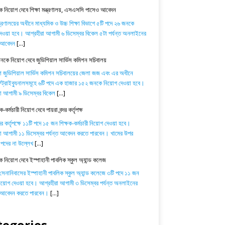
 নিয়োগ দেবে শিক্ষা মন্ত্রণালয়, এসএসসি পাসেও আবেদন
ন্ত্রণালয়ের অধীনে মাধ্যমিক ও উচ্চ শিক্ষা বিভাগে ৫টি পদে ২৬ জনকে
েওয়া হবে। আগ্রহীরা আগামী ৬ ডিসেম্বর বিকেল ৫টা পর্যন্ত অনলাইনের
ে আবেদন
[...]
কে নিয়োগ দেবে জুডিশিয়াল সার্ভিস কমিশন সচিবালয়
শ জুডিশিয়াল সার্ভিস কমিশন সচিবালয়ের জেলা জজ এবং এর অধীনে
্রাইব্যুনালসমূহে ৬টি পদে এক হাজার ১৫২ জনকে নিয়োগ দেওয়া হবে।
া আগামী ৯ ডিসেম্বর বিকেল
[...]
-কর্মচারী নিয়োগ দেবে পায়রা বন্দর কর্তৃপক্ষ
্দর কর্তৃপক্ষে ১১টি পদে ১৫ জন শিক্ষক-কর্মচারী নিয়োগ দেওয়া হবে।
া আগামী ১১ ডিসেম্বর পর্যন্ত আবেদন করতে পারবেন। খামের উপর
পদের না উল্লেখ
[...]
ক নিয়োগ দেবে ইস্পাহানী পাবলিক স্কুল অ্যান্ড কলেজ
 সেনানিবাসের ইস্পাহানী পাবলিক স্কুল অ্যান্ড কলেজে ৩টি পদে ১১ জন
নিয়োগ দেওয়া হবে। আগ্রহীরা আগামী ৩ ডিসেম্বর পর্যন্ত অনলাইনের
ে আবেদন করতে পারবেন।
[...]
tegories