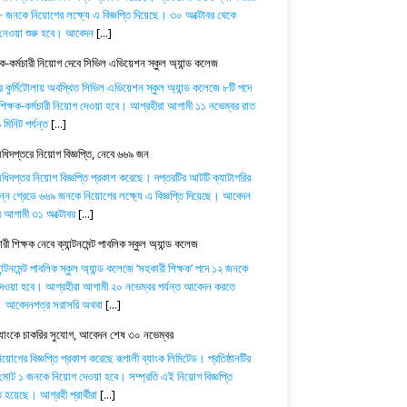
 জনকে নিয়োগের লক্ষ্যে এ বিজ্ঞপ্তি দিয়েছে। ৩০ অক্টোবর থেকে
নেওয়া শুরু হবে। আবেদন
[...]
ষক-কর্মচারী নিয়োগ দেবে সিভিল এভিয়েশন স্কুল অ্যান্ড কলেজ
র কুর্মিটোলায় অবস্থিত সিভিল এভিয়েশন স্কুল অ্যান্ড কলেজে ৮টি পদে
িক্ষক-কর্মচারী নিয়োগ দেওয়া হবে। আগ্রহীরা আগামী ১১ নভেম্বর রাত
মিনিট পর্যন্ত
[...]
অধিদপ্তরে নিয়োগ বিজ্ঞপ্তি, নেবে ৬৬৯ জন
অধিদপ্তর নিয়োগ বিজ্ঞপ্তি প্রকাশ করেছে। দপ্তরটির আটটি ক্যাটাগরির
িন্ন গ্রেডে ৬৬৯ জনকে নিয়োগের লক্ষ্যে এ বিজ্ঞপ্তি দিয়েছে। আবেদন
ে আগামী ৩১ অক্টোবর
[...]
ী শিক্ষক নেবে ক্যান্টনমেন্ট পাবলিক স্কুল অ্যান্ড কলেজ
যান্টনমেন্ট পাবলিক স্কুল অ্যান্ড কলেজে ‘সহকারী শিক্ষক’ পদে ১২ জনকে
েওয়া হবে। আগ্রহীরা আগামী ২০ নভেম্বর পর্যন্ত আবেদন করতে
। আবেদনপত্র সরাসরি অথবা
[...]
ব্যাংকে চাকরির সুযোগ, আবেদন শেষ ৩০ নভেম্বর
োগের বিজ্ঞপ্তি প্রকাশ করেছে রূপালী ব্যাংক লিমিটেড। প্রতিষ্ঠানটির
 মোট ১ জনকে নিয়োগ দেওয়া হবে। সম্প্রতি এই নিয়োগ বিজ্ঞপ্তি
 হয়েছে। আগ্রহী প্রার্থীরা
[...]