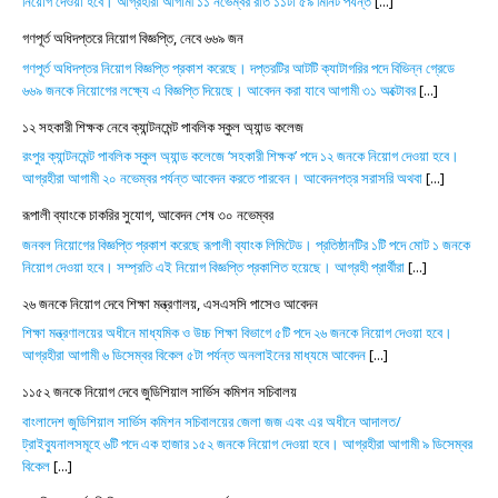
নিয়োগ দেওয়া হবে। আগ্রহীরা আগামী ১১ নভেম্বর রাত ১১টা ৫৯ মিনিট পর্যন্ত
[...]
গণপূর্ত অধিদপ্তরে নিয়োগ বিজ্ঞপ্তি, নেবে ৬৬৯ জন
গণপূর্ত অধিদপ্তর নিয়োগ বিজ্ঞপ্তি প্রকাশ করেছে। দপ্তরটির আটটি ক্যাটাগরির পদে বিভিন্ন গ্রেডে
৬৬৯ জনকে নিয়োগের লক্ষ্যে এ বিজ্ঞপ্তি দিয়েছে। আবেদন করা যাবে আগামী ৩১ অক্টোবর
[...]
১২ সহকারী শিক্ষক নেবে ক্যান্টনমেন্ট পাবলিক স্কুল অ্যান্ড কলেজ
রংপুর ক্যান্টনমেন্ট পাবলিক স্কুল অ্যান্ড কলেজে ‘সহকারী শিক্ষক’ পদে ১২ জনকে নিয়োগ দেওয়া হবে।
আগ্রহীরা আগামী ২০ নভেম্বর পর্যন্ত আবেদন করতে পারবেন। আবেদনপত্র সরাসরি অথবা
[...]
রূপালী ব্যাংকে চাকরির সুযোগ, আবেদন শেষ ৩০ নভেম্বর
জনবল নিয়োগের বিজ্ঞপ্তি প্রকাশ করেছে রূপালী ব্যাংক লিমিটেড। প্রতিষ্ঠানটির ১টি পদে মোট ১ জনকে
নিয়োগ দেওয়া হবে। সম্প্রতি এই নিয়োগ বিজ্ঞপ্তি প্রকাশিত হয়েছে। আগ্রহী প্রার্থীরা
[...]
২৬ জনকে নিয়োগ দেবে শিক্ষা মন্ত্রণালয়, এসএসসি পাসেও আবেদন
শিক্ষা মন্ত্রণালয়ের অধীনে মাধ্যমিক ও উচ্চ শিক্ষা বিভাগে ৫টি পদে ২৬ জনকে নিয়োগ দেওয়া হবে।
আগ্রহীরা আগামী ৬ ডিসেম্বর বিকেল ৫টা পর্যন্ত অনলাইনের মাধ্যমে আবেদন
[...]
১১৫২ জনকে নিয়োগ দেবে জুডিশিয়াল সার্ভিস কমিশন সচিবালয়
বাংলাদেশ জুডিশিয়াল সার্ভিস কমিশন সচিবালয়ের জেলা জজ এবং এর অধীনে আদালত/
ট্রাইব্যুনালসমূহে ৬টি পদে এক হাজার ১৫২ জনকে নিয়োগ দেওয়া হবে। আগ্রহীরা আগামী ৯ ডিসেম্বর
বিকেল
[...]