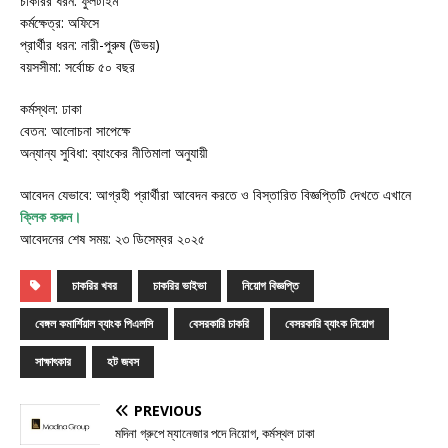
চাকরির ধরন: ফুলটাইম
কর্মক্ষেত্র: অফিসে
প্রার্থীর ধরন: নারী-পুরুষ (উভয়)
বয়সসীমা: সর্বোচ্চ ৫০ বছর
কর্মস্থল: ঢাকা
বেতন: আলোচনা সাপেক্ষে
অন্যান্য সুবিধা: ব্যাংকের নীতিমালা অনুযায়ী
আবেদন যেভাবে: আগ্রহী প্রার্থীরা আবেদন করতে ও বিস্তারিত বিজ্ঞপ্তিটি দেখতে এখানে
ক্লিক করুন
।
আবেদনের শেষ সময়: ২৩ ডিসেম্বর ২০২৫
চাকরির খবর
চাকরির ভাইভা
নিয়োগ বিজ্ঞপ্তি
বেঙ্গল কমার্শিয়াল ব্যাংক পিএলসি
বেসরকারি চাকরি
বেসরকারি ব্যাংক নিয়োগ
সাক্ষাৎকার
হট জবস
PREVIOUS
মদিনা গ্রুপে ম্যানেজার পদে নিয়োগ, কর্মস্থল ঢাকা