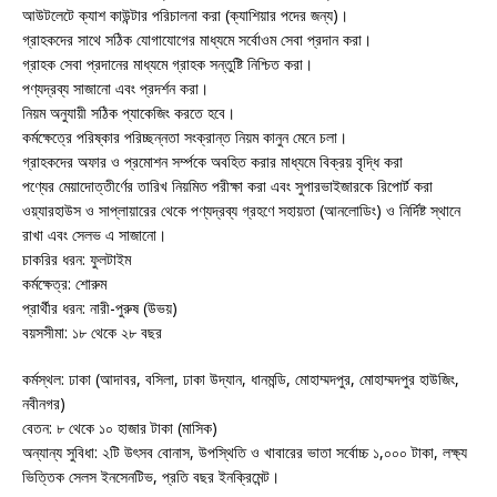
আউটলেটে ক্যাশ কাউন্টার পরিচালনা করা (ক্যাশিয়ার পদের জন্য)।
গ্রাহকদের সাথে সঠিক যোগাযোগের মাধ্যমে সর্বোওম সেবা প্রদান করা।
গ্রাহক সেবা প্রদানের মাধ্যমে গ্রাহক সন্তুষ্টি নিশ্চিত করা।
পণ্যদ্রব্য সাজানো এবং প্রদর্শন করা।
নিয়ম অনুযায়ী সঠিক প্যাকেজিং করতে হবে।
কর্মক্ষেত্রে পরিষ্কার পরিচ্ছন্নতা সংক্রান্ত নিয়ম কানুন মেনে চলা।
গ্রাহকদের অফার ও প্রমোশন সর্ম্পকে অবহিত করার মাধ্যমে বিক্রয় বৃদ্ধি করা
পণ্যের মেয়াদোত্তীর্ণের তারিখ নিয়মিত পরীক্ষা করা এবং সুপারভাইজারকে রিপোর্ট করা
ওয়্যারহাউস ও সাপ্লায়ারের থেকে পণ্যদ্রব্য গ্রহণে সহায়তা (আনলোডিং) ও নির্দিষ্ট স্থানে
রাখা এবং সেলভ এ সাজানো।
চাকরির ধরন: ফুলটাইম
কর্মক্ষেত্র: শোরুম
প্রার্থীর ধরন: নারী-পুরুষ (উভয়)
বয়সসীমা: ১৮ থেকে ২৮ বছর
কর্মস্থল: ঢাকা (আদাবর, বসিলা, ঢাকা উদ্যান, ধানমন্ডি, মোহাম্মদপুর, মোহাম্মদপুর হাউজিং,
নবীনগর)
বেতন: ৮ থেকে ১০ হাজার টাকা (মাসিক)
অন্যান্য সুবিধা: ২টি উৎসব বোনাস, উপস্থিতি ও খাবারের ভাতা সর্বোচ্চ ১,০০০ টাকা, লক্ষ্য
ভিত্তিক সেলস ইনসেনটিভ, প্রতি বছর ইনক্রিমেন্ট।