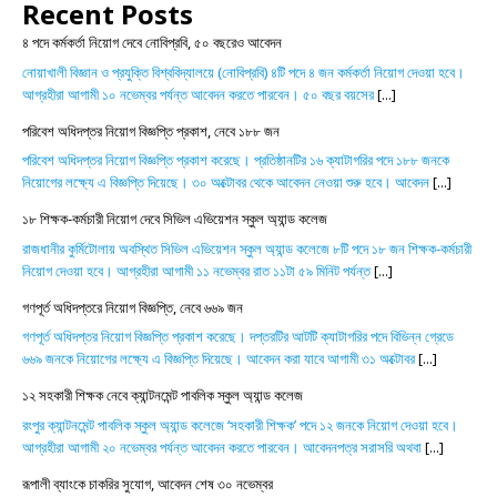
Recent Posts
৪ পদে কর্মকর্তা নিয়োগ দেবে নোবিপ্রবি, ৫০ বছরেও আবেদন
নোয়াখালী বিজ্ঞান ও প্রযুক্তি বিশ্ববিদ্যালয়ে (নোবিপ্রবি) ৪টি পদে ৪ জন কর্মকর্তা নিয়োগ দেওয়া হবে।
আগ্রহীরা আগামী ১০ নভেম্বর পর্যন্ত আবেদন করতে পারবেন। ৫০ বছর বয়সের
[...]
পরিবেশ অধিদপ্তর নিয়োগ বিজ্ঞপ্তি প্রকাশ, নেবে ১৮৮ জন
পরিবেশ অধিদপ্তর নিয়োগ বিজ্ঞপ্তি প্রকাশ করেছে। প্রতিষ্ঠানটির ১৬ ক্যাটাগরির পদে ১৮৮ জনকে
নিয়োগের লক্ষ্যে এ বিজ্ঞপ্তি দিয়েছে। ৩০ অক্টোবর থেকে আবেদন নেওয়া শুরু হবে। আবেদন
[...]
১৮ শিক্ষক-কর্মচারী নিয়োগ দেবে সিভিল এভিয়েশন স্কুল অ্যান্ড কলেজ
রাজধানীর কুর্মিটোলায় অবস্থিত সিভিল এভিয়েশন স্কুল অ্যান্ড কলেজে ৮টি পদে ১৮ জন শিক্ষক-কর্মচারী
নিয়োগ দেওয়া হবে। আগ্রহীরা আগামী ১১ নভেম্বর রাত ১১টা ৫৯ মিনিট পর্যন্ত
[...]
গণপূর্ত অধিদপ্তরে নিয়োগ বিজ্ঞপ্তি, নেবে ৬৬৯ জন
গণপূর্ত অধিদপ্তর নিয়োগ বিজ্ঞপ্তি প্রকাশ করেছে। দপ্তরটির আটটি ক্যাটাগরির পদে বিভিন্ন গ্রেডে
৬৬৯ জনকে নিয়োগের লক্ষ্যে এ বিজ্ঞপ্তি দিয়েছে। আবেদন করা যাবে আগামী ৩১ অক্টোবর
[...]
১২ সহকারী শিক্ষক নেবে ক্যান্টনমেন্ট পাবলিক স্কুল অ্যান্ড কলেজ
রংপুর ক্যান্টনমেন্ট পাবলিক স্কুল অ্যান্ড কলেজে ‘সহকারী শিক্ষক’ পদে ১২ জনকে নিয়োগ দেওয়া হবে।
আগ্রহীরা আগামী ২০ নভেম্বর পর্যন্ত আবেদন করতে পারবেন। আবেদনপত্র সরাসরি অথবা
[...]
রূপালী ব্যাংকে চাকরির সুযোগ, আবেদন শেষ ৩০ নভেম্বর