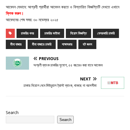
আবেদন যেভাবে: আগ্রহী প্রার্থীরা আবেদন করতে ও বিস্তারিত বিজ্ঞপ্তিটি দেখতে এখানে
ক্লিক করুন
।
আবেদনের শেষ সময়: ৩০ নভেম্বর ২০২৫
চাকরির খবর
চাকরির ভাইভা
নিয়োগ বিজ্ঞপ্তি
বেসরকারি চাকরি
মীনা বাজার
মীনা বাজারে চাকরি
সাক্ষাৎকার
হট জবস
PREVIOUS
অগ্রণী ব্যাংক চাকরির সুযোগ, ৫৫ বছরেও করা যাবে আবেদন
NEXT
ঢাকায় নিয়োগ দেবে মিউচুয়াল ট্রাস্ট ব্যাংক, থাকছে না বয়সসীমা
Search
Search