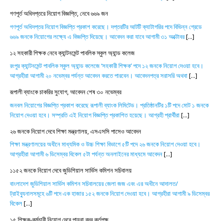
গণপূর্ত অধিদপ্তরে নিয়োগ বিজ্ঞপ্তি, নেবে ৬৬৯ জন
গণপূর্ত অধিদপ্তর নিয়োগ বিজ্ঞপ্তি প্রকাশ করেছে। দপ্তরটির আটটি ক্যাটাগরির পদে বিভিন্ন গ্রেডে
৬৬৯ জনকে নিয়োগের লক্ষ্যে এ বিজ্ঞপ্তি দিয়েছে। আবেদন করা যাবে আগামী ৩১ অক্টোবর
[...]
১২ সহকারী শিক্ষক নেবে ক্যান্টনমেন্ট পাবলিক স্কুল অ্যান্ড কলেজ
রংপুর ক্যান্টনমেন্ট পাবলিক স্কুল অ্যান্ড কলেজে ‘সহকারী শিক্ষক’ পদে ১২ জনকে নিয়োগ দেওয়া হবে।
আগ্রহীরা আগামী ২০ নভেম্বর পর্যন্ত আবেদন করতে পারবেন। আবেদনপত্র সরাসরি অথবা
[...]
রূপালী ব্যাংকে চাকরির সুযোগ, আবেদন শেষ ৩০ নভেম্বর
জনবল নিয়োগের বিজ্ঞপ্তি প্রকাশ করেছে রূপালী ব্যাংক লিমিটেড। প্রতিষ্ঠানটির ১টি পদে মোট ১ জনকে
নিয়োগ দেওয়া হবে। সম্প্রতি এই নিয়োগ বিজ্ঞপ্তি প্রকাশিত হয়েছে। আগ্রহী প্রার্থীরা
[...]
২৬ জনকে নিয়োগ দেবে শিক্ষা মন্ত্রণালয়, এসএসসি পাসেও আবেদন
শিক্ষা মন্ত্রণালয়ের অধীনে মাধ্যমিক ও উচ্চ শিক্ষা বিভাগে ৫টি পদে ২৬ জনকে নিয়োগ দেওয়া হবে।
আগ্রহীরা আগামী ৬ ডিসেম্বর বিকেল ৫টা পর্যন্ত অনলাইনের মাধ্যমে আবেদন
[...]
১১৫২ জনকে নিয়োগ দেবে জুডিশিয়াল সার্ভিস কমিশন সচিবালয়
বাংলাদেশ জুডিশিয়াল সার্ভিস কমিশন সচিবালয়ের জেলা জজ এবং এর অধীনে আদালত/
ট্রাইব্যুনালসমূহে ৬টি পদে এক হাজার ১৫২ জনকে নিয়োগ দেওয়া হবে। আগ্রহীরা আগামী ৯ ডিসেম্বর
বিকেল
[...]
১৫ শিক্ষক-কর্মচারী নিয়োগ দেবে পায়রা বন্দর কর্তৃপক্ষ