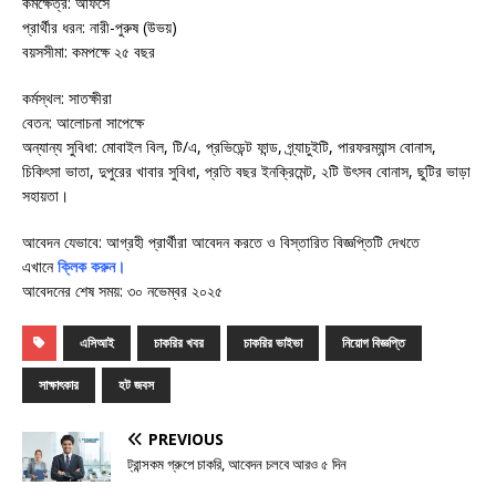
কর্মক্ষেত্র: অফিসে
প্রার্থীর ধরন: নারী-পুরুষ (উভয়)
বয়সসীমা: কমপক্ষে ২৫ বছর
কর্মস্থল: সাতক্ষীরা
বেতন: আলোচনা সাপেক্ষে
অন্যান্য সুবিধা: মোবাইল বিল, টি/এ, প্রভিডেন্ট ফান্ড, গ্র্যাচুইটি, পারফরম্যান্স বোনাস,
চিকিৎসা ভাতা, দুপুরের খাবার সুবিধা, প্রতি বছর ইনক্রিমেন্ট, ২টি উৎসব বোনাস, ছুটির ভাড়া
সহায়তা।
আবেদন যেভাবে: আগ্রহী প্রার্থীরা আবেদন করতে ও বিস্তারিত বিজ্ঞপ্তিটি দেখতে
এখানে
ক্লিক করুন
।
আবেদনের শেষ সময়: ৩০ নভেম্বর ২০২৫
এসিআই
চাকরির খবর
চাকরির ভাইভা
নিয়োগ বিজ্ঞপ্তি
সাক্ষাৎকার
হট জবস
PREVIOUS
ট্রান্সকম গ্রুপে চাকরি, আবেদন চলবে আরও ৫ দিন