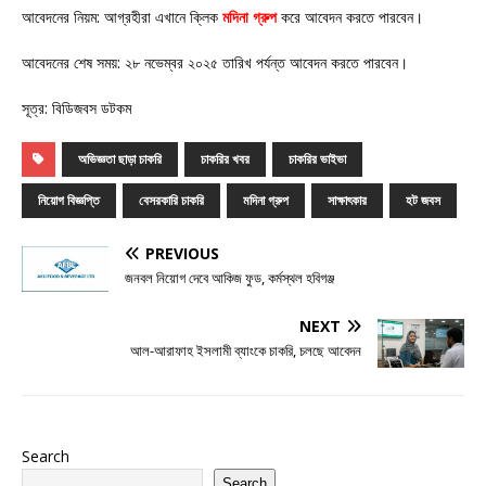
আবেদনের নিয়ম: আগ্রহীরা এখানে ক্লিক
মদিনা গ্রুপ
করে আবেদন করতে পারবেন।
আবেদনের শেষ সময়: ২৮ নভেম্বর ২০২৫ তারিখ পর্যন্ত আবেদন করতে পারবেন।
সূত্র: বিডিজবস ডটকম
অভিজ্ঞতা ছাড়া চাকরি
চাকরির খবর
চাকরির ভাইভা
নিয়োগ বিজ্ঞপ্তি
বেসরকারি চাকরি
মদিনা গ্রুপ
সাক্ষাৎকার
হট জবস
PREVIOUS
জনবল নিয়োগ দেবে আকিজ ফুড, কর্মস্থল হবিগঞ্জ
NEXT
আল-আরাফাহ ইসলামী ব্যাংকে চাকরি, চলছে আবেদন
Search
Search