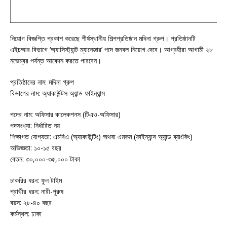
নিয়োগ বিজ্ঞপ্তি প্রকাশ করেছে শীর্ষস্থানীয় শিল্পপ্রতিষ্ঠান মদিনা গ্রুপ। প্রতিষ্ঠানটি
এইচআর বিভাগে ‘অ্যাসিস্ট্যান্ট ম্যানেজার’ পদে জনবল নিয়োগ দেবে। আগ্রহীরা আগামী ২৮
নভেম্বর পর্যন্ত আবেদন করতে পারবেন।
প্রতিষ্ঠানের নাম: মদিনা গ্রুপ
বিভাগের নাম: অ্যাকাউন্টস অ্যান্ড ফাইন্যান্স
পদের নাম: অফিসার কালেকশনস (টিএও-অফিসার)
পদসংখ্যা: নির্ধারিত নয়
শিক্ষাগত যোগ্যতা: এমবিএ (অ্যাকাউন্টিং) অথবা এমকম (ফাইন্যান্স অ্যান্ড ব্যাংকিং)
অভিজ্ঞতা: ১০-১৫ বছর
বেতন: ৩০,০০০-৩৫,০০০ টাকা
চাকরির ধরন: ফুল টাইম
প্রার্থীর ধরন: নারী-পুরুষ
বয়স: ২৮-৪০ বছর
কর্মস্থল: ঢাকা