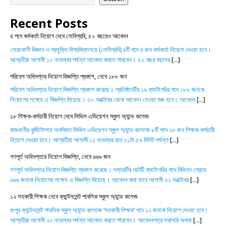
Recent Posts
৪ পদে কর্মকর্তা নিয়োগ দেবে নোবিপ্রবি, ৫০ বছরেও আবেদন
নোয়াখালী বিজ্ঞান ও প্রযুক্তি বিশ্ববিদ্যালয়ে (নোবিপ্রবি) ৪টি পদে ৪ জন কর্মকর্তা নিয়োগ দেওয়া হবে।
আগ্রহীরা আগামী ১০ নভেম্বর পর্যন্ত আবেদন করতে পারবেন। ৫০ বছর বয়সের
[...]
পরিবেশ অধিদপ্তর নিয়োগ বিজ্ঞপ্তি প্রকাশ, নেবে ১৮৮ জন
পরিবেশ অধিদপ্তর নিয়োগ বিজ্ঞপ্তি প্রকাশ করেছে। প্রতিষ্ঠানটির ১৬ ক্যাটাগরির পদে ১৮৮ জনকে
নিয়োগের লক্ষ্যে এ বিজ্ঞপ্তি দিয়েছে। ৩০ অক্টোবর থেকে আবেদন নেওয়া শুরু হবে। আবেদন
[...]
১৮ শিক্ষক-কর্মচারী নিয়োগ দেবে সিভিল এভিয়েশন স্কুল অ্যান্ড কলেজ
রাজধানীর কুর্মিটোলায় অবস্থিত সিভিল এভিয়েশন স্কুল অ্যান্ড কলেজে ৮টি পদে ১৮ জন শিক্ষক-কর্মচারী
নিয়োগ দেওয়া হবে। আগ্রহীরা আগামী ১১ নভেম্বর রাত ১১টা ৫৯ মিনিট পর্যন্ত
[...]
গণপূর্ত অধিদপ্তরে নিয়োগ বিজ্ঞপ্তি, নেবে ৬৬৯ জন
গণপূর্ত অধিদপ্তর নিয়োগ বিজ্ঞপ্তি প্রকাশ করেছে। দপ্তরটির আটটি ক্যাটাগরির পদে বিভিন্ন গ্রেডে
৬৬৯ জনকে নিয়োগের লক্ষ্যে এ বিজ্ঞপ্তি দিয়েছে। আবেদন করা যাবে আগামী ৩১ অক্টোবর
[...]
১২ সহকারী শিক্ষক নেবে ক্যান্টনমেন্ট পাবলিক স্কুল অ্যান্ড কলেজ
রংপুর ক্যান্টনমেন্ট পাবলিক স্কুল অ্যান্ড কলেজে ‘সহকারী শিক্ষক’ পদে ১২ জনকে নিয়োগ দেওয়া হবে।
আগ্রহীরা আগামী ২০ নভেম্বর পর্যন্ত আবেদন করতে পারবেন। আবেদনপত্র সরাসরি অথবা
[...]