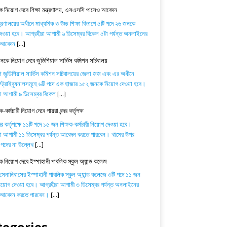
 নিয়োগ দেবে শিক্ষা মন্ত্রণালয়, এসএসসি পাসেও আবেদন
ন্ত্রণালয়ের অধীনে মাধ্যমিক ও উচ্চ শিক্ষা বিভাগে ৫টি পদে ২৬ জনকে
েওয়া হবে। আগ্রহীরা আগামী ৬ ডিসেম্বর বিকেল ৫টা পর্যন্ত অনলাইনের
ে আবেদন
[...]
কে নিয়োগ দেবে জুডিশিয়াল সার্ভিস কমিশন সচিবালয়
শ জুডিশিয়াল সার্ভিস কমিশন সচিবালয়ের জেলা জজ এবং এর অধীনে
্রাইব্যুনালসমূহে ৬টি পদে এক হাজার ১৫২ জনকে নিয়োগ দেওয়া হবে।
া আগামী ৯ ডিসেম্বর বিকেল
[...]
-কর্মচারী নিয়োগ দেবে পায়রা বন্দর কর্তৃপক্ষ
্দর কর্তৃপক্ষে ১১টি পদে ১৫ জন শিক্ষক-কর্মচারী নিয়োগ দেওয়া হবে।
া আগামী ১১ ডিসেম্বর পর্যন্ত আবেদন করতে পারবেন। খামের উপর
পদের না উল্লেখ
[...]
ক নিয়োগ দেবে ইস্পাহানী পাবলিক স্কুল অ্যান্ড কলেজ
 সেনানিবাসের ইস্পাহানী পাবলিক স্কুল অ্যান্ড কলেজে ৩টি পদে ১১ জন
নিয়োগ দেওয়া হবে। আগ্রহীরা আগামী ৩ ডিসেম্বর পর্যন্ত অনলাইনের
ে আবেদন করতে পারবেন।
[...]
tegories