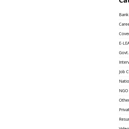
Bank
Caree
Cover
E-LE
Govt.
Inter
Job C
Natio
NGO 
Othe
Priva
Resum
Video