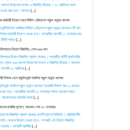
 জনকে নিয়োগের লক্ষ্যে এ বিজ্ঞপ্তি দিয়েছে। ৩০ অক্টোবর থেকে
নেওয়া শুরু হবে। আবেদন
[...]
ষক-কর্মচারী নিয়োগ দেবে সিভিল এভিয়েশন স্কুল অ্যান্ড কলেজ
র কুর্মিটোলায় অবস্থিত সিভিল এভিয়েশন স্কুল অ্যান্ড কলেজে ৮টি পদে
িক্ষক-কর্মচারী নিয়োগ দেওয়া হবে। আগ্রহীরা আগামী ১১ নভেম্বর রাত
মিনিট পর্যন্ত
[...]
অধিদপ্তরে নিয়োগ বিজ্ঞপ্তি, নেবে ৬৬৯ জন
অধিদপ্তর নিয়োগ বিজ্ঞপ্তি প্রকাশ করেছে। দপ্তরটির আটটি ক্যাটাগরির
িন্ন গ্রেডে ৬৬৯ জনকে নিয়োগের লক্ষ্যে এ বিজ্ঞপ্তি দিয়েছে। আবেদন
ে আগামী ৩১ অক্টোবর
[...]
ী শিক্ষক নেবে ক্যান্টনমেন্ট পাবলিক স্কুল অ্যান্ড কলেজ
যান্টনমেন্ট পাবলিক স্কুল অ্যান্ড কলেজে ‘সহকারী শিক্ষক’ পদে ১২ জনকে
েওয়া হবে। আগ্রহীরা আগামী ২০ নভেম্বর পর্যন্ত আবেদন করতে
। আবেদনপত্র সরাসরি অথবা
[...]
ব্যাংকে চাকরির সুযোগ, আবেদন শেষ ৩০ নভেম্বর
োগের বিজ্ঞপ্তি প্রকাশ করেছে রূপালী ব্যাংক লিমিটেড। প্রতিষ্ঠানটির
 মোট ১ জনকে নিয়োগ দেওয়া হবে। সম্প্রতি এই নিয়োগ বিজ্ঞপ্তি
 হয়েছে। আগ্রহী প্রার্থীরা
[...]