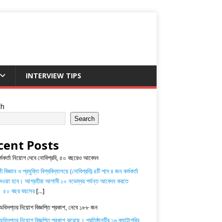
INTERVIEW TIPS
ch
Search
cent Posts
র্মকর্তা নিয়োগ দেবে নোবিপ্রবি, ৫০ বছরেও আবেদন
 বিজ্ঞান ও প্রযুক্তি বিশ্ববিদ্যালয়ে (নোবিপ্রবি) ৪টি পদে ৪ জন কর্মকর্তা
েওয়া হবে। আগ্রহীরা আগামী ১০ নভেম্বর পর্যন্ত আবেদন করতে
। ৫০ বছর বয়সের
[...]
অধিদপ্তর নিয়োগ বিজ্ঞপ্তি প্রকাশ, নেবে ১৮৮ জন
ধিদপ্তর নিয়োগ বিজ্ঞপ্তি প্রকাশ করেছে। প্রতিষ্ঠানটির ১৬ ক্যাটাগরির