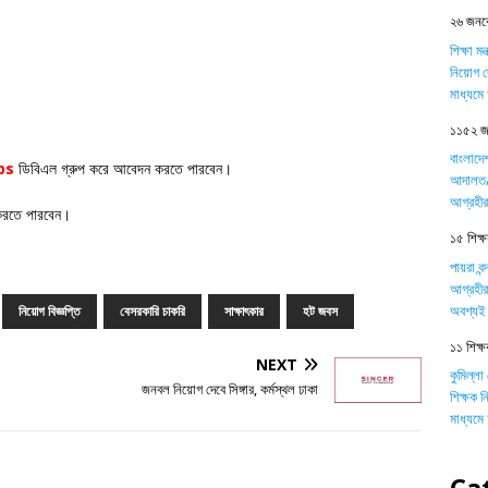
২৬ জনকে
শিক্ষা ম
নিয়োগ দ
মাধ্যম
১১৫২ জন
বাংলাদে
bs
ডিবিএল গ্রুপ করে আবেদন করতে পারবেন।
আদালত/ট
আগ্রহীর
করতে পারবেন।
১৫ শিক্ষক
পায়রা বন
আগ্রহীর
অবশ্যই 
নিয়োগ বিজ্ঞপ্তি
বেসরকারি চাকরি
সাক্ষাৎকার
হট জবস
১১ শিক্ষ
NEXT
কুমিল্লা
জনবল নিয়োগ দেবে সিঙ্গার, কর্মস্থল ঢাকা
শিক্ষক 
মাধ্যম
Ca