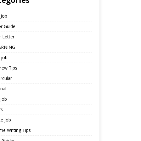
 Job
r Guide
 Letter
ARNING
 job
view Tips
ircular
nal
job
rs
te Job
e Writing Tips
 Guides