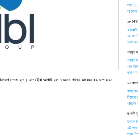
পদে ১৮৮
আবেদন 
১৮ শিক্
রাজধানী
১৮ জন শ
১১টা ৫৯ 
গণপূর্ত 
গণপূর্ত 
পদে বিভ
করা যাব
জনবল নিয়োগ দেওয়া হবে। আগ্রহীরা আগামী ২৫ নভেম্বর পর্যন্ত আবেদন করতে পারবেন।
১২ সহকার
রংপুর ক্
নিয়োগ দ
পারবেন
রূপালী 
জনবল নিয়
১টি পদে
প্রকাশিত