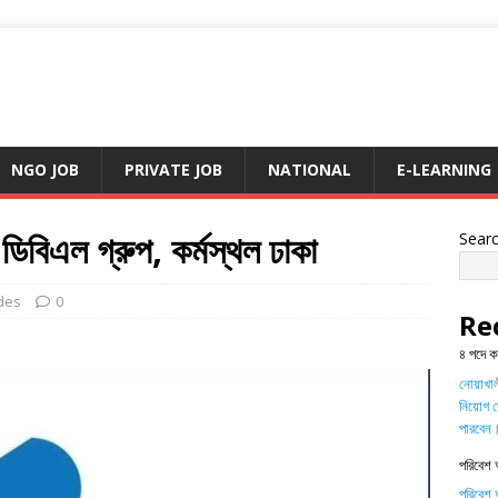
NGO JOB
PRIVATE JOB
NATIONAL
E-LEARNING
িবিএল গ্রুপ, কর্মস্থল ঢাকা
Sear
des
0
Re
৪ পদে ক
নোয়াখালী
নিয়োগ দ
পারবেন
পরিবেশ 
পরিবেশ অ