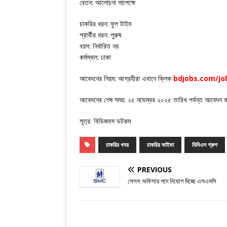
বেতন: আলোচনা সাপেক্ষে
চাকরির ধরন: ফুল টাইম
প্রার্থীর ধরন: পুরুষ
বয়স: নির্ধারিত নয়
কর্মস্থল: ঢাকা
আবেদনের নিয়ম: আগ্রহীরা এখানে ক্লিক
bdjobs.com/jo
আবেদনের শেষ সময়: ২৫ নভেম্বর ২০২৫ তারিখ পর্যন্ত আবেদন 
সূত্র: বিডিজবস ডটকম
চাকরির খবর
চাকরির ভাইভা
ডিবিএল গ্রুপ
PREVIOUS
সেলস অফিসার পদে নিয়োগ দিচ্ছে এসএমসি