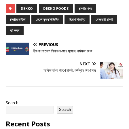
DEKKO
DEKKO FOODS
চাকরির খবর
চাকরির ভাইভা
ডেকো ফুডস লিমিটেড
নিয়োগ বিজ্ঞপ্তি
বেসরকারি চাকরি
হট জবস
PREVIOUS
হীড বাংলাদেশে শিক্ষক হওয়ার সুযোগ, কর্মস্থল ঢাকা
NEXT
আকিজ বশির গ্রুপে চাকরি, কর্মস্থল কারখানায়
Search
Search
Recent Posts