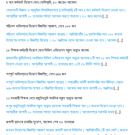
৪ পদে কর্মকর্তা নিয়োগ দেবে নোবিপ্রবি, ৫০ বছরেও আবেদন
নোয়াখালী বিজ্ঞান ও প্রযুক্তি বিশ্ববিদ্যালয়ে (নোবিপ্রবি) ৪টি পদে ৪ জন কর্মকর্তা নিয়োগ দেওয়া হবে।
আগ্রহীরা আগামী ১০ নভেম্বর পর্যন্ত আবেদন করতে পারবেন। ৫০ বছর বয়সের
[...]
পরিবেশ অধিদপ্তর নিয়োগ বিজ্ঞপ্তি প্রকাশ, নেবে ১৮৮ জন
পরিবেশ অধিদপ্তর নিয়োগ বিজ্ঞপ্তি প্রকাশ করেছে। প্রতিষ্ঠানটির ১৬ ক্যাটাগরির পদে ১৮৮ জনকে
নিয়োগের লক্ষ্যে এ বিজ্ঞপ্তি দিয়েছে। ৩০ অক্টোবর থেকে আবেদন নেওয়া শুরু হবে। আবেদন
[...]
১৮ শিক্ষক-কর্মচারী নিয়োগ দেবে সিভিল এভিয়েশন স্কুল অ্যান্ড কলেজ
রাজধানীর কুর্মিটোলায় অবস্থিত সিভিল এভিয়েশন স্কুল অ্যান্ড কলেজে ৮টি পদে ১৮ জন শিক্ষক-কর্মচারী
নিয়োগ দেওয়া হবে। আগ্রহীরা আগামী ১১ নভেম্বর রাত ১১টা ৫৯ মিনিট পর্যন্ত
[...]
গণপূর্ত অধিদপ্তরে নিয়োগ বিজ্ঞপ্তি, নেবে ৬৬৯ জন
গণপূর্ত অধিদপ্তর নিয়োগ বিজ্ঞপ্তি প্রকাশ করেছে। দপ্তরটির আটটি ক্যাটাগরির পদে বিভিন্ন গ্রেডে
৬৬৯ জনকে নিয়োগের লক্ষ্যে এ বিজ্ঞপ্তি দিয়েছে। আবেদন করা যাবে আগামী ৩১ অক্টোবর
[...]
১২ সহকারী শিক্ষক নেবে ক্যান্টনমেন্ট পাবলিক স্কুল অ্যান্ড কলেজ
রংপুর ক্যান্টনমেন্ট পাবলিক স্কুল অ্যান্ড কলেজে ‘সহকারী শিক্ষক’ পদে ১২ জনকে নিয়োগ দেওয়া হবে।
আগ্রহীরা আগামী ২০ নভেম্বর পর্যন্ত আবেদন করতে পারবেন। আবেদনপত্র সরাসরি অথবা
[...]
রূপালী ব্যাংকে চাকরির সুযোগ, আবেদন শেষ ৩০ নভেম্বর
জনবল নিয়োগের বিজ্ঞপ্তি প্রকাশ করেছে রূপালী ব্যাংক লিমিটেড। প্রতিষ্ঠানটির ১টি পদে মোট ১ জনকে