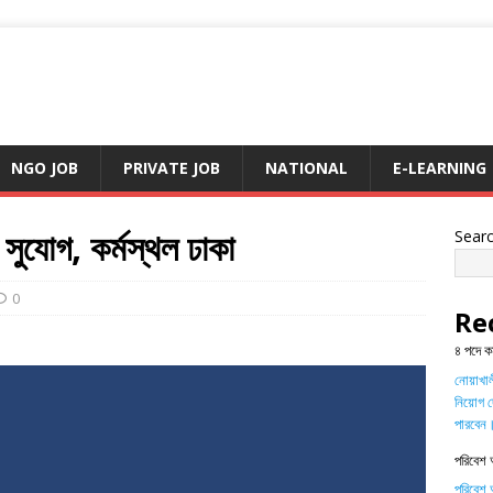
NGO JOB
PRIVATE JOB
NATIONAL
E-LEARNING
সুযোগ, কর্মস্থল ঢাকা
Sear
0
Re
৪ পদে ক
নোয়াখালী
নিয়োগ দ
পারবেন
পরিবেশ 
পরিবেশ অ