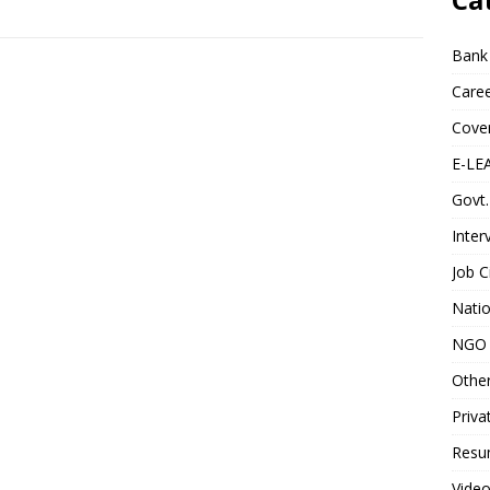
Bank
Caree
Cover
E-LE
Govt.
Inter
Job C
Natio
NGO 
Othe
Priva
Resum
Video