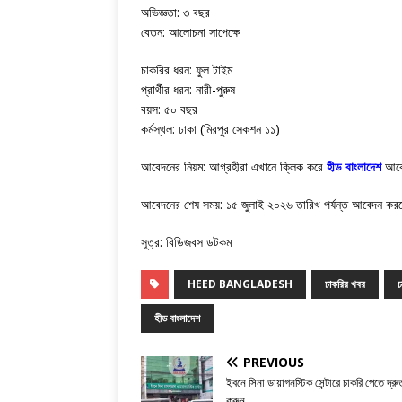
অভিজ্ঞতা: ৩ বছর
বেতন: আলোচনা সাপেক্ষে
চাকরির ধরন: ফুল টাইম
প্রার্থীর ধরন: নারী-পুরুষ
বয়স: ৫০ বছর
কর্মস্থল: ঢাকা (মিরপুর সেকশন ১১)
আবেদনের নিয়ম: আগ্রহীরা এখানে ক্লিক করে
হীড বাংলাদেশ
আবে
আবেদনের শেষ সময়: ১৫ জুলাই ২০২৬ তারিখ পর্যন্ত আবেদন কর
সূত্র: বিডিজবস ডটকম
HEED BANGLADESH
চাকরির খবর
চ
হীড বাংলাদেশ
PREVIOUS
ইবনে সিনা ডায়াগনস্টিক সেন্টারে চাকরি পেতে দ্
করুন