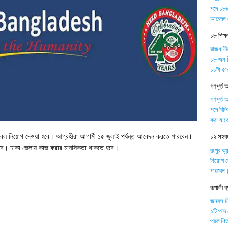
পদে ১৮৮
আবেদন 
১৮ শিক্
রাজধানী
১৮ জন শ
১১টা ৫৯ 
গণপূর্ত 
গণপূর্ত 
পদে বিভ
করা যাব
ে জনবল নিয়োগ দেওয়া হবে। আগ্রহীরা আগামী ১৫ জুলাই পর্যন্ত আবেদন করতে পারবেন।
১২ সহকার
 হবে। ঢাকা জেলায় কাজ করার মানসিকতা থাকতে হবে।
রংপুর ক্
নিয়োগ দ
পারবেন
রূপালী 
জনবল নিয়
১টি পদে
প্রকাশিত