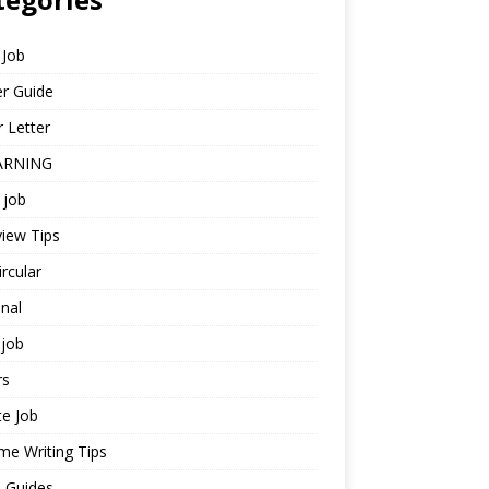
 Job
r Guide
 Letter
ARNING
 job
view Tips
ircular
nal
job
rs
te Job
e Writing Tips
 Guides