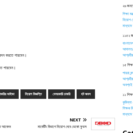
২৬ জনকে
শিক্ষা ম
নিয়োগ দ
মাধ্যম
১১৫২ জন
বাংলাদে
আদালত/ট
দন করতে পারবেন।
আগ্রহীর
১৫ শিক্ষক
তে পারবেন।
পায়রা বন
আগ্রহীর
অবশ্যই 
াকরির ভাইভা
নিয়োগ বিজ্ঞপ্তি
বেসরকারি চাকরি
হট জবস
১১ শিক্ষ
কুমিল্লা
শিক্ষক 
মাধ্যম
NEXT
রুত আবেদন
মার্কেটিং বিভাগে নিয়োগ দেবে ডেকো ফুডস
Ca