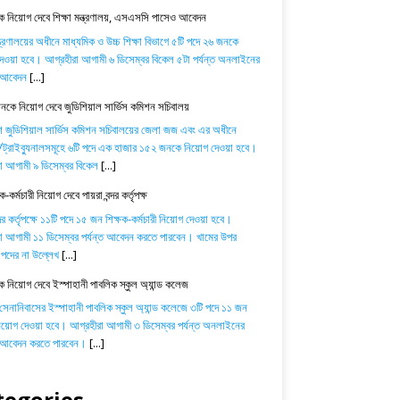
 নিয়োগ দেবে শিক্ষা মন্ত্রণালয়, এসএসসি পাসেও আবেদন
ন্ত্রণালয়ের অধীনে মাধ্যমিক ও উচ্চ শিক্ষা বিভাগে ৫টি পদে ২৬ জনকে
েওয়া হবে। আগ্রহীরা আগামী ৬ ডিসেম্বর বিকেল ৫টা পর্যন্ত অনলাইনের
ে আবেদন
[...]
কে নিয়োগ দেবে জুডিশিয়াল সার্ভিস কমিশন সচিবালয়
শ জুডিশিয়াল সার্ভিস কমিশন সচিবালয়ের জেলা জজ এবং এর অধীনে
্রাইব্যুনালসমূহে ৬টি পদে এক হাজার ১৫২ জনকে নিয়োগ দেওয়া হবে।
া আগামী ৯ ডিসেম্বর বিকেল
[...]
-কর্মচারী নিয়োগ দেবে পায়রা বন্দর কর্তৃপক্ষ
্দর কর্তৃপক্ষে ১১টি পদে ১৫ জন শিক্ষক-কর্মচারী নিয়োগ দেওয়া হবে।
া আগামী ১১ ডিসেম্বর পর্যন্ত আবেদন করতে পারবেন। খামের উপর
পদের না উল্লেখ
[...]
ক নিয়োগ দেবে ইস্পাহানী পাবলিক স্কুল অ্যান্ড কলেজ
 সেনানিবাসের ইস্পাহানী পাবলিক স্কুল অ্যান্ড কলেজে ৩টি পদে ১১ জন
নিয়োগ দেওয়া হবে। আগ্রহীরা আগামী ৩ ডিসেম্বর পর্যন্ত অনলাইনের
ে আবেদন করতে পারবেন।
[...]
tegories