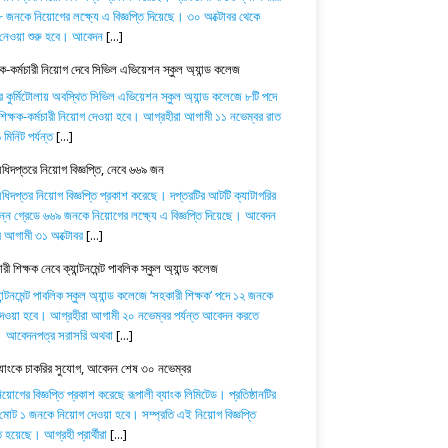
 জনকে নিয়োগের লক্ষ্যে এ বিজ্ঞপ্তি দিয়েছে। ৩০ অক্টোবর থেকে
নেওয়া শুরু হবে। আবেদন
[...]
ষক-কর্মচারী নিয়োগ দেবে সিভিল এভিয়েশন স্কুল অ্যান্ড কলেজ
র কুর্মিটোলায় অবস্থিত সিভিল এভিয়েশন স্কুল অ্যান্ড কলেজে ৮টি পদে
িক্ষক-কর্মচারী নিয়োগ দেওয়া হবে। আগ্রহীরা আগামী ১১ নভেম্বর রাত
মিনিট পর্যন্ত
[...]
অধিদপ্তরে নিয়োগ বিজ্ঞপ্তি, নেবে ৬৬৯ জন
অধিদপ্তর নিয়োগ বিজ্ঞপ্তি প্রকাশ করেছে। দপ্তরটির আটটি ক্যাটাগরির
িন্ন গ্রেডে ৬৬৯ জনকে নিয়োগের লক্ষ্যে এ বিজ্ঞপ্তি দিয়েছে। আবেদন
ে আগামী ৩১ অক্টোবর
[...]
ী শিক্ষক নেবে ক্যান্টনমেন্ট পাবলিক স্কুল অ্যান্ড কলেজ
যান্টনমেন্ট পাবলিক স্কুল অ্যান্ড কলেজে ‘সহকারী শিক্ষক’ পদে ১২ জনকে
েওয়া হবে। আগ্রহীরা আগামী ২০ নভেম্বর পর্যন্ত আবেদন করতে
। আবেদনপত্র সরাসরি অথবা
[...]
ব্যাংকে চাকরির সুযোগ, আবেদন শেষ ৩০ নভেম্বর
োগের বিজ্ঞপ্তি প্রকাশ করেছে রূপালী ব্যাংক লিমিটেড। প্রতিষ্ঠানটির
 মোট ১ জনকে নিয়োগ দেওয়া হবে। সম্প্রতি এই নিয়োগ বিজ্ঞপ্তি
 হয়েছে। আগ্রহী প্রার্থীরা
[...]