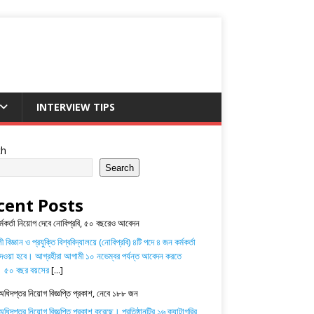
INTERVIEW TIPS
ch
Search
cent Posts
র্মকর্তা নিয়োগ দেবে নোবিপ্রবি, ৫০ বছরেও আবেদন
 বিজ্ঞান ও প্রযুক্তি বিশ্ববিদ্যালয়ে (নোবিপ্রবি) ৪টি পদে ৪ জন কর্মকর্তা
েওয়া হবে। আগ্রহীরা আগামী ১০ নভেম্বর পর্যন্ত আবেদন করতে
। ৫০ বছর বয়সের
[...]
অধিদপ্তর নিয়োগ বিজ্ঞপ্তি প্রকাশ, নেবে ১৮৮ জন
ধিদপ্তর নিয়োগ বিজ্ঞপ্তি প্রকাশ করেছে। প্রতিষ্ঠানটির ১৬ ক্যাটাগরির