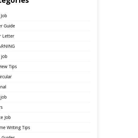
 Job
r Guide
 Letter
ARNING
 job
view Tips
ircular
nal
job
rs
te Job
e Writing Tips
 Guides