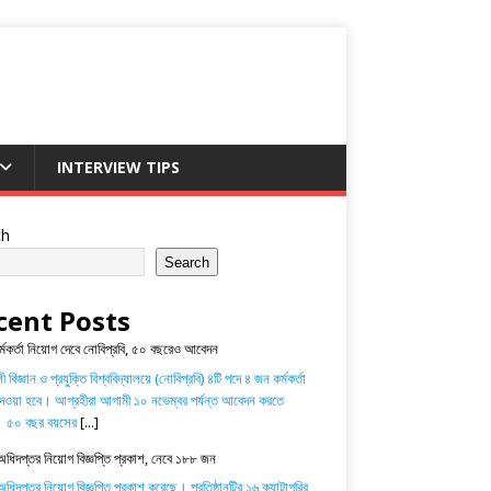
INTERVIEW TIPS
ch
Search
cent Posts
র্মকর্তা নিয়োগ দেবে নোবিপ্রবি, ৫০ বছরেও আবেদন
 বিজ্ঞান ও প্রযুক্তি বিশ্ববিদ্যালয়ে (নোবিপ্রবি) ৪টি পদে ৪ জন কর্মকর্তা
েওয়া হবে। আগ্রহীরা আগামী ১০ নভেম্বর পর্যন্ত আবেদন করতে
। ৫০ বছর বয়সের
[...]
অধিদপ্তর নিয়োগ বিজ্ঞপ্তি প্রকাশ, নেবে ১৮৮ জন
ধিদপ্তর নিয়োগ বিজ্ঞপ্তি প্রকাশ করেছে। প্রতিষ্ঠানটির ১৬ ক্যাটাগরির