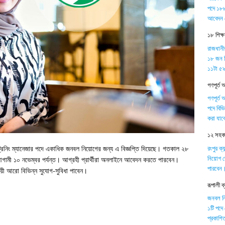
পদে ১৮৮
আবেদন 
১৮ শিক্
রাজধানী
১৮ জন শ
১১টা ৫৯ 
গণপূর্ত 
গণপূর্ত 
পদে বিভ
করা যাব
১২ সহকার
রংপুর ক্
ট্রেনিং ম্যানেজার পদে একাধিক জনবল নিয়োগের জন্য এ বিজ্ঞপ্তি দিয়েছে। গতকাল ২৮
নিয়োগ দ
ামী ১০ নভেম্বর পর্যন্ত। আগ্রহী প্রার্থীরা অনলাইনে আবেদন করতে পারবেন।
পারবেন
নুযায়ী আরো বিভিন্ন সুযোগ-সুবিধা পাবেন।
রূপালী 
জনবল নিয়
১টি পদে
প্রকাশিত