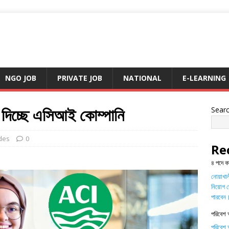
NGO JOB
PRIVATE JOB
NATIONAL
E-LEARNING
গ দিচ্ছে এসিআই কোম্পানি
Sear
des
0
Re
৪ পদে ক
নোয়াখালী
নিয়োগ দ
পারবেন
পরিবেশ 
পরিবেশ অ