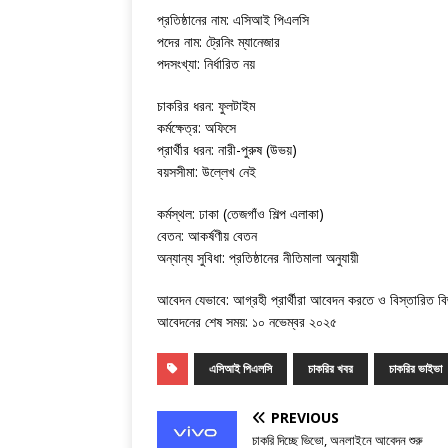
প্রতিষ্ঠানের নাম: এসিআই পিএলসি
পদের নাম: ট্রেনিং ম্যানেজার
পদসংখ্যা: নির্ধারিত নয়
চাকরির ধরন: ফুলটাইম
কর্মক্ষেত্র: অফিসে
প্রার্থীর ধরন: নারী-পুরুষ (উভয়)
বয়সসীমা: উল্লেখ নেই
কর্মস্থল: ঢাকা (তেজগাঁও শিল্প এলাকা)
বেতন: আকর্ষণীয় বেতন
অন্যান্য সুবিধা: প্রতিষ্ঠানের নীতিমালা অনুযায়ী
আবেদন যেভাবে: আগ্রহী প্রার্থীরা আবেদন করতে ও বিস্তারিত বি
আবেদনের শেষ সময়: ১০ নভেম্বর ২০২৫
এসিআই পিএলসি
চাকরির খবর
চাকরির ভাইভা
PREVIOUS
চাকরি দিচ্ছে ভিভো, অনলাইনে আবেদন শুরু