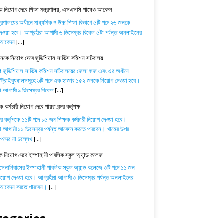
 নিয়োগ দেবে শিক্ষা মন্ত্রণালয়, এসএসসি পাসেও আবেদন
ন্ত্রণালয়ের অধীনে মাধ্যমিক ও উচ্চ শিক্ষা বিভাগে ৫টি পদে ২৬ জনকে
েওয়া হবে। আগ্রহীরা আগামী ৬ ডিসেম্বর বিকেল ৫টা পর্যন্ত অনলাইনের
ে আবেদন
[...]
কে নিয়োগ দেবে জুডিশিয়াল সার্ভিস কমিশন সচিবালয়
শ জুডিশিয়াল সার্ভিস কমিশন সচিবালয়ের জেলা জজ এবং এর অধীনে
্রাইব্যুনালসমূহে ৬টি পদে এক হাজার ১৫২ জনকে নিয়োগ দেওয়া হবে।
া আগামী ৯ ডিসেম্বর বিকেল
[...]
-কর্মচারী নিয়োগ দেবে পায়রা বন্দর কর্তৃপক্ষ
্দর কর্তৃপক্ষে ১১টি পদে ১৫ জন শিক্ষক-কর্মচারী নিয়োগ দেওয়া হবে।
া আগামী ১১ ডিসেম্বর পর্যন্ত আবেদন করতে পারবেন। খামের উপর
পদের না উল্লেখ
[...]
ক নিয়োগ দেবে ইস্পাহানী পাবলিক স্কুল অ্যান্ড কলেজ
 সেনানিবাসের ইস্পাহানী পাবলিক স্কুল অ্যান্ড কলেজে ৩টি পদে ১১ জন
নিয়োগ দেওয়া হবে। আগ্রহীরা আগামী ৩ ডিসেম্বর পর্যন্ত অনলাইনের
ে আবেদন করতে পারবেন।
[...]
tegories