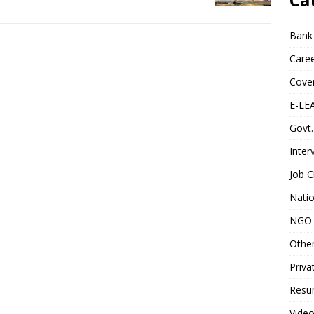
Bank
Caree
Cover
E-LE
Govt.
Inter
Job C
Natio
NGO 
Othe
Priva
Resum
Video