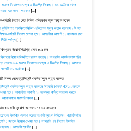
 জনকে নিয়োগের লক্ষ্যে এ বিজ্ঞপ্তি দিয়েছে। ৩০ অক্টোবর থেকে
নেওয়া শুরু হবে। আবেদন
[...]
ষক-কর্মচারী নিয়োগ দেবে সিভিল এভিয়েশন স্কুল অ্যান্ড কলেজ
র কুর্মিটোলায় অবস্থিত সিভিল এভিয়েশন স্কুল অ্যান্ড কলেজে ৮টি পদে
িক্ষক-কর্মচারী নিয়োগ দেওয়া হবে। আগ্রহীরা আগামী ১১ নভেম্বর রাত
মিনিট পর্যন্ত
[...]
অধিদপ্তরে নিয়োগ বিজ্ঞপ্তি, নেবে ৬৬৯ জন
অধিদপ্তর নিয়োগ বিজ্ঞপ্তি প্রকাশ করেছে। দপ্তরটির আটটি ক্যাটাগরির
িন্ন গ্রেডে ৬৬৯ জনকে নিয়োগের লক্ষ্যে এ বিজ্ঞপ্তি দিয়েছে। আবেদন
ে আগামী ৩১ অক্টোবর
[...]
ী শিক্ষক নেবে ক্যান্টনমেন্ট পাবলিক স্কুল অ্যান্ড কলেজ
যান্টনমেন্ট পাবলিক স্কুল অ্যান্ড কলেজে ‘সহকারী শিক্ষক’ পদে ১২ জনকে
েওয়া হবে। আগ্রহীরা আগামী ২০ নভেম্বর পর্যন্ত আবেদন করতে
। আবেদনপত্র সরাসরি অথবা
[...]
ব্যাংকে চাকরির সুযোগ, আবেদন শেষ ৩০ নভেম্বর
োগের বিজ্ঞপ্তি প্রকাশ করেছে রূপালী ব্যাংক লিমিটেড। প্রতিষ্ঠানটির
 মোট ১ জনকে নিয়োগ দেওয়া হবে। সম্প্রতি এই নিয়োগ বিজ্ঞপ্তি
 হয়েছে। আগ্রহী প্রার্থীরা
[...]