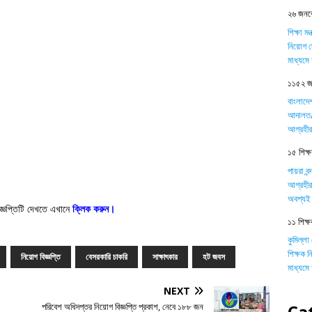
২৬ জনকে
শিক্ষা ম
নিয়োগ দ
মাধ্যম
১১৫২ জন
বাংলাদে
আদালত/ট
আগ্রহীর
১৫ শিক্ষক
পায়রা বন
আগ্রহীর
অবশ্যই 
জ্ঞপ্তিটি দেখতে এখানে
ক্লিক করুন
।
১১ শিক্ষ
কুমিল্লা
শিক্ষক 
নিয়োগ বিজ্ঞপ্তি
বেসরকারি চাকরি
সাক্ষাৎকার
হট জবস
মাধ্যম
NEXT
Ca
পরিবেশ অধিদপ্তর নিয়োগ বিজ্ঞপ্তি প্রকাশ, নেবে ১৮৮ জন