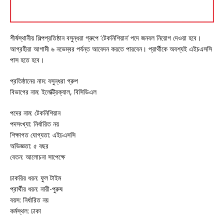
শীর্ষস্থানীয় শিল্পপ্রতিষ্ঠান বসুন্ধরা গ্রুপে ‘টেকনিশিয়ান’ পদে জনবল নিয়োগ দেওয়া হবে।
আগ্রহীরা আগামী ৬ নভেম্বর পর্যন্ত আবেদন করতে পারবেন। প্রার্থীকে অবশ্যই এইচএসসি
পাস হতে হবে।
প্রতিষ্ঠানের নাম: বসুন্ধরা গ্রুপ
বিভাগের নাম: ইলেক্ট্রিক্যাল, বিসিডিএল
পদের নাম: টেকনিশিয়ান
পদসংখ্যা: নির্ধারিত নয়
শিক্ষাগত যোগ্যতা: এইচএসসি
অভিজ্ঞতা: ৫ বছর
বেতন: আলোচনা সাপেক্ষে
চাকরির ধরন: ফুল টাইম
প্রার্থীর ধরন: নারী-পুরুষ
বয়স: নির্ধারিত নয়
কর্মস্থল: ঢাকা