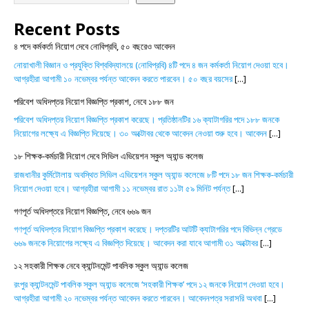
Recent Posts
৪ পদে কর্মকর্তা নিয়োগ দেবে নোবিপ্রবি, ৫০ বছরেও আবেদন
নোয়াখালী বিজ্ঞান ও প্রযুক্তি বিশ্ববিদ্যালয়ে (নোবিপ্রবি) ৪টি পদে ৪ জন কর্মকর্তা নিয়োগ দেওয়া হবে।
আগ্রহীরা আগামী ১০ নভেম্বর পর্যন্ত আবেদন করতে পারবেন। ৫০ বছর বয়সের
[...]
পরিবেশ অধিদপ্তর নিয়োগ বিজ্ঞপ্তি প্রকাশ, নেবে ১৮৮ জন
পরিবেশ অধিদপ্তর নিয়োগ বিজ্ঞপ্তি প্রকাশ করেছে। প্রতিষ্ঠানটির ১৬ ক্যাটাগরির পদে ১৮৮ জনকে
নিয়োগের লক্ষ্যে এ বিজ্ঞপ্তি দিয়েছে। ৩০ অক্টোবর থেকে আবেদন নেওয়া শুরু হবে। আবেদন
[...]
১৮ শিক্ষক-কর্মচারী নিয়োগ দেবে সিভিল এভিয়েশন স্কুল অ্যান্ড কলেজ
রাজধানীর কুর্মিটোলায় অবস্থিত সিভিল এভিয়েশন স্কুল অ্যান্ড কলেজে ৮টি পদে ১৮ জন শিক্ষক-কর্মচারী
নিয়োগ দেওয়া হবে। আগ্রহীরা আগামী ১১ নভেম্বর রাত ১১টা ৫৯ মিনিট পর্যন্ত
[...]
গণপূর্ত অধিদপ্তরে নিয়োগ বিজ্ঞপ্তি, নেবে ৬৬৯ জন
গণপূর্ত অধিদপ্তর নিয়োগ বিজ্ঞপ্তি প্রকাশ করেছে। দপ্তরটির আটটি ক্যাটাগরির পদে বিভিন্ন গ্রেডে
৬৬৯ জনকে নিয়োগের লক্ষ্যে এ বিজ্ঞপ্তি দিয়েছে। আবেদন করা যাবে আগামী ৩১ অক্টোবর
[...]
১২ সহকারী শিক্ষক নেবে ক্যান্টনমেন্ট পাবলিক স্কুল অ্যান্ড কলেজ
রংপুর ক্যান্টনমেন্ট পাবলিক স্কুল অ্যান্ড কলেজে ‘সহকারী শিক্ষক’ পদে ১২ জনকে নিয়োগ দেওয়া হবে।
আগ্রহীরা আগামী ২০ নভেম্বর পর্যন্ত আবেদন করতে পারবেন। আবেদনপত্র সরাসরি অথবা
[...]