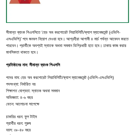
সীমান্ত ব্যাংক পিএলসিতে ‘হেড অব করপোরেট লিয়াবিলিটি/ক্যাশ ম্যানেজমেন্ট (এভিপি-
এসএভিপি)’ পদে জনবল নিয়োগ দেওয়া হবে। আগ্রহীরা আগামী ৪ মার্চ পর্যন্ত আবেদন করতে
পারবেন। প্রার্থীকে অবশ্যই স্নাতক অথবা সমমান ডিগ্রিধারী হতে হবে। ঢাকায় কাজ করার
মানসিকতা থাকতে হবে।
প্রতিষ্ঠানের নাম: সীমান্ত ব্যাংক পিএলসি
পদের নাম: হেড অব করপোরেট লিয়াবিলিটি/ক্যাশ ম্যানেজমেন্ট (এভিপি-এসএভিপি)
পদসংখ্যা: নির্ধারিত নয়
শিক্ষাগত যোগ্যতা: স্নাতক অথবা সমমান
অভিজ্ঞতা: ৪-৬ বছর
বেতন: আলোচনা সাপেক্ষে
চাকরির ধরন: ফুল টাইম
প্রার্থীর ধরন: পুরুষ
বয়স: ৩৮-৪৮ বছর