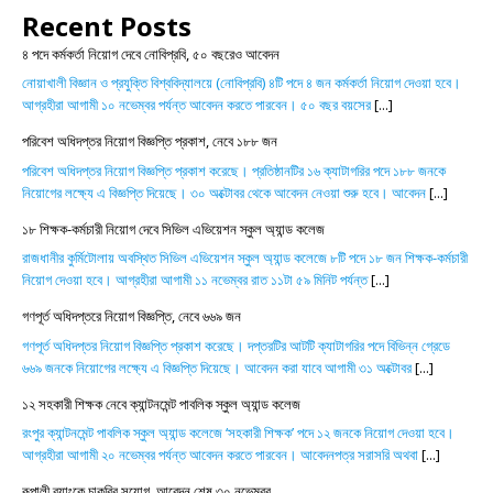
Recent Posts
৪ পদে কর্মকর্তা নিয়োগ দেবে নোবিপ্রবি, ৫০ বছরেও আবেদন
নোয়াখালী বিজ্ঞান ও প্রযুক্তি বিশ্ববিদ্যালয়ে (নোবিপ্রবি) ৪টি পদে ৪ জন কর্মকর্তা নিয়োগ দেওয়া হবে।
আগ্রহীরা আগামী ১০ নভেম্বর পর্যন্ত আবেদন করতে পারবেন। ৫০ বছর বয়সের
[...]
পরিবেশ অধিদপ্তর নিয়োগ বিজ্ঞপ্তি প্রকাশ, নেবে ১৮৮ জন
পরিবেশ অধিদপ্তর নিয়োগ বিজ্ঞপ্তি প্রকাশ করেছে। প্রতিষ্ঠানটির ১৬ ক্যাটাগরির পদে ১৮৮ জনকে
নিয়োগের লক্ষ্যে এ বিজ্ঞপ্তি দিয়েছে। ৩০ অক্টোবর থেকে আবেদন নেওয়া শুরু হবে। আবেদন
[...]
১৮ শিক্ষক-কর্মচারী নিয়োগ দেবে সিভিল এভিয়েশন স্কুল অ্যান্ড কলেজ
রাজধানীর কুর্মিটোলায় অবস্থিত সিভিল এভিয়েশন স্কুল অ্যান্ড কলেজে ৮টি পদে ১৮ জন শিক্ষক-কর্মচারী
নিয়োগ দেওয়া হবে। আগ্রহীরা আগামী ১১ নভেম্বর রাত ১১টা ৫৯ মিনিট পর্যন্ত
[...]
গণপূর্ত অধিদপ্তরে নিয়োগ বিজ্ঞপ্তি, নেবে ৬৬৯ জন
গণপূর্ত অধিদপ্তর নিয়োগ বিজ্ঞপ্তি প্রকাশ করেছে। দপ্তরটির আটটি ক্যাটাগরির পদে বিভিন্ন গ্রেডে
৬৬৯ জনকে নিয়োগের লক্ষ্যে এ বিজ্ঞপ্তি দিয়েছে। আবেদন করা যাবে আগামী ৩১ অক্টোবর
[...]
১২ সহকারী শিক্ষক নেবে ক্যান্টনমেন্ট পাবলিক স্কুল অ্যান্ড কলেজ
রংপুর ক্যান্টনমেন্ট পাবলিক স্কুল অ্যান্ড কলেজে ‘সহকারী শিক্ষক’ পদে ১২ জনকে নিয়োগ দেওয়া হবে।
আগ্রহীরা আগামী ২০ নভেম্বর পর্যন্ত আবেদন করতে পারবেন। আবেদনপত্র সরাসরি অথবা
[...]
রূপালী ব্যাংকে চাকরির সুযোগ, আবেদন শেষ ৩০ নভেম্বর