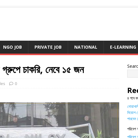
NGO JOB
PRIVATE JOB
NATIONAL
E-LEARNING
় গ্রুপে চাকরি, নেবে ১৫ জন
Sear
des
0
Re
৪ পদে ক
নোয়াখালী
নিয়োগ দ
পারবেন
পরিবেশ 
পরিবেশ অ