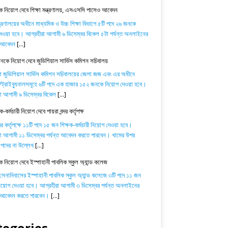
 নিয়োগ দেবে শিক্ষা মন্ত্রণালয়, এসএসসি পাসেও আবেদন
ন্ত্রণালয়ের অধীনে মাধ্যমিক ও উচ্চ শিক্ষা বিভাগে ৫টি পদে ২৬ জনকে
েওয়া হবে। আগ্রহীরা আগামী ৬ ডিসেম্বর বিকেল ৫টা পর্যন্ত অনলাইনের
ে আবেদন
[...]
কে নিয়োগ দেবে জুডিশিয়াল সার্ভিস কমিশন সচিবালয়
শ জুডিশিয়াল সার্ভিস কমিশন সচিবালয়ের জেলা জজ এবং এর অধীনে
্রাইব্যুনালসমূহে ৬টি পদে এক হাজার ১৫২ জনকে নিয়োগ দেওয়া হবে।
া আগামী ৯ ডিসেম্বর বিকেল
[...]
-কর্মচারী নিয়োগ দেবে পায়রা বন্দর কর্তৃপক্ষ
্দর কর্তৃপক্ষে ১১টি পদে ১৫ জন শিক্ষক-কর্মচারী নিয়োগ দেওয়া হবে।
া আগামী ১১ ডিসেম্বর পর্যন্ত আবেদন করতে পারবেন। খামের উপর
পদের না উল্লেখ
[...]
ক নিয়োগ দেবে ইস্পাহানী পাবলিক স্কুল অ্যান্ড কলেজ
 সেনানিবাসের ইস্পাহানী পাবলিক স্কুল অ্যান্ড কলেজে ৩টি পদে ১১ জন
নিয়োগ দেওয়া হবে। আগ্রহীরা আগামী ৩ ডিসেম্বর পর্যন্ত অনলাইনের
ে আবেদন করতে পারবেন।
[...]
tegories