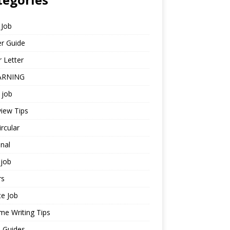
 Job
r Guide
 Letter
ARNING
 job
view Tips
ircular
nal
job
rs
te Job
e Writing Tips
 Guides