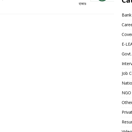
হাজার
Bank
Caree
Cover
E-LE
Govt.
Inter
Job C
Natio
NGO 
Othe
Priva
Resum
Video