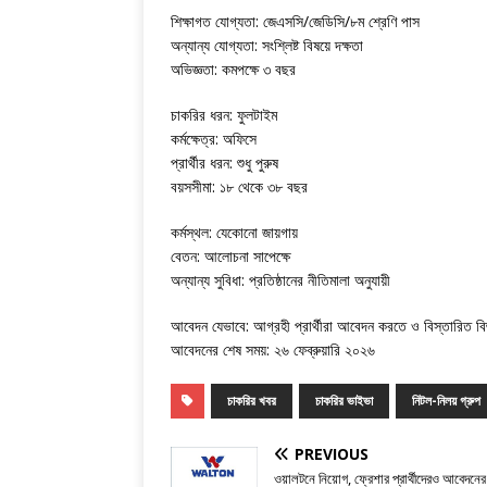
শিক্ষাগত যোগ্যতা: জেএসসি/জেডিসি/৮ম শ্রেণি পাস
অন্যান্য যোগ্যতা: সংশ্লিষ্ট বিষয়ে দক্ষতা
অভিজ্ঞতা: কমপক্ষে ৩ বছর
চাকরির ধরন: ফুলটাইম
কর্মক্ষেত্র: অফিসে
প্রার্থীর ধরন: শুধু পুরুষ
বয়সসীমা: ১৮ থেকে ৩৮ বছর
কর্মস্থল: যেকোনো জায়গায়
বেতন: আলোচনা সাপেক্ষে
অন্যান্য সুবিধা: প্রতিষ্ঠানের নীতিমালা অনুযায়ী
আবেদন যেভাবে: আগ্রহী প্রার্থীরা আবেদন করতে ও বিস্তারিত বি
আবেদনের শেষ সময়: ২৬ ফেব্রুয়ারি ২০২৬
চাকরির খবর
চাকরির ভাইভা
নিটল-নিলয় গ্রুপ
PREVIOUS
ওয়ালটনে নিয়োগ, ফ্রেশার প্রার্থীদেরও আবেদনে