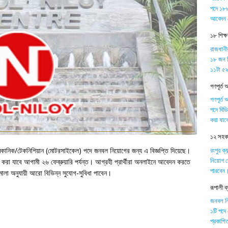
পদে ১৮৮
আবেদন 
১৮ শিক্
রাজধানী
১৮ জন শ
১১টা ৫৯ 
গণপূর্ত 
গণপূর্ত 
পদে বিভ
করা যাব
১২ সহকার
রংপুর ক্
ি মেকানিক/টেকনিশিয়ান (মোটরসাইকেল) পদে জনবল নিয়োগের জন্য এ বিজ্ঞপ্তি দিয়েছে।
নিয়োগ দ
া যাবে আগামী ২৬ ফেব্রুয়ারি পর্যন্ত। আগ্রহী প্রার্থীরা অনলাইনে আবেদন করতে
পারবেন
তিমালা অনুযায়ী আরো বিভিন্ন সুযোগ-সুবিধা পাবেন।
রূপালী 
জনবল নিয়
১টি পদে
প্রকাশিত