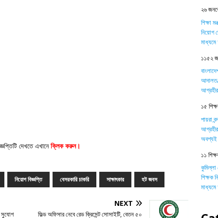
২৬ জনকে
শিক্ষা ম
নিয়োগ দ
মাধ্যম
১১৫২ জন
বাংলাদে
আদালত/ট
আগ্রহীর
১৫ শিক্ষক
পায়রা বন
আগ্রহীর
অবশ্যই 
জ্ঞপ্তিটি দেখতে এখানে
ক্লিক করুন
।
১১ শিক্ষ
কুমিল্লা
শিক্ষক 
নিয়োগ বিজ্ঞপ্তি
বেসরকারি চাকরি
সাক্ষাৎকার
হট জবস
মাধ্যম
NEXT
Ca
র সুযোগ
ফিল্ড অফিসার নেবে রেড ক্রিসেন্ট সোসাইটি, বেতন ৫০