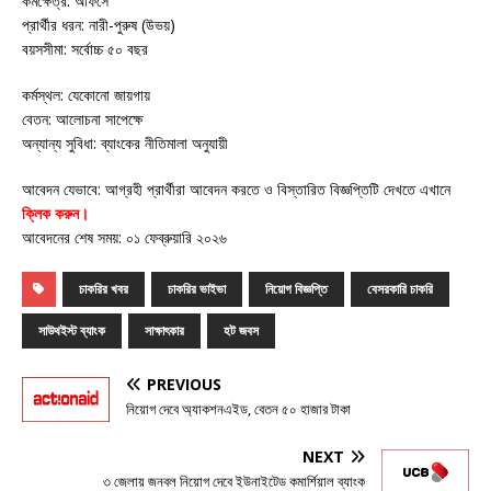
কর্মক্ষেত্র: অফিসে
প্রার্থীর ধরন: নারী-পুরুষ (উভয়)
বয়সসীমা: সর্বোচ্চ ৫০ বছর
কর্মস্থল: যেকোনো জায়গায়
বেতন: আলোচনা সাপেক্ষে
অন্যান্য সুবিধা: ব্যাংকের নীতিমালা অনুযায়ী
আবেদন যেভাবে: আগ্রহী প্রার্থীরা আবেদন করতে ও বিস্তারিত বিজ্ঞপ্তিটি দেখতে এখানে
ক্লিক করুন।
আবেদনের শেষ সময়: ০১ ফেব্রুয়ারি ২০২৬
চাকরির খবর
চাকরির ভাইভা
নিয়োগ বিজ্ঞপ্তি
বেসরকারি চাকরি
সাউথইস্ট ব্যাংক
সাক্ষাৎকার
হট জবস
PREVIOUS
নিয়োগ দেবে অ্যাকশনএইড, বেতন ৫০ হাজার টাকা
NEXT
৩ জেলায় জনবল নিয়োগ দেবে ইউনাইটেড কমার্শিয়াল ব্যাংক