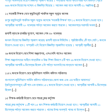
গণপূর্ত অধিদপ্তর নিয়োগ বিজ্ঞপ্তি প্রকাশ করেছে। দপ্তরটির আটটি ক্যাটাগরির পদে বিভিন্ন গ্রেডে
৬৬৯ জনকে নিয়োগের লক্ষ্যে এ বিজ্ঞপ্তি দিয়েছে। আবেদন করা যাবে আগামী ৩১ অক্টোবর
[...]
১২ সহকারী শিক্ষক নেবে ক্যান্টনমেন্ট পাবলিক স্কুল অ্যান্ড কলেজ
রংপুর ক্যান্টনমেন্ট পাবলিক স্কুল অ্যান্ড কলেজে ‘সহকারী শিক্ষক’ পদে ১২ জনকে নিয়োগ দেওয়া হবে।
আগ্রহীরা আগামী ২০ নভেম্বর পর্যন্ত আবেদন করতে পারবেন। আবেদনপত্র সরাসরি অথবা
[...]
রূপালী ব্যাংকে চাকরির সুযোগ, আবেদন শেষ ৩০ নভেম্বর
জনবল নিয়োগের বিজ্ঞপ্তি প্রকাশ করেছে রূপালী ব্যাংক লিমিটেড। প্রতিষ্ঠানটির ১টি পদে মোট ১ জনকে
নিয়োগ দেওয়া হবে। সম্প্রতি এই নিয়োগ বিজ্ঞপ্তি প্রকাশিত হয়েছে। আগ্রহী প্রার্থীরা
[...]
২৬ জনকে নিয়োগ দেবে শিক্ষা মন্ত্রণালয়, এসএসসি পাসেও আবেদন
শিক্ষা মন্ত্রণালয়ের অধীনে মাধ্যমিক ও উচ্চ শিক্ষা বিভাগে ৫টি পদে ২৬ জনকে নিয়োগ দেওয়া হবে।
আগ্রহীরা আগামী ৬ ডিসেম্বর বিকেল ৫টা পর্যন্ত অনলাইনের মাধ্যমে আবেদন
[...]
১১৫২ জনকে নিয়োগ দেবে জুডিশিয়াল সার্ভিস কমিশন সচিবালয়
বাংলাদেশ জুডিশিয়াল সার্ভিস কমিশন সচিবালয়ের জেলা জজ এবং এর অধীনে আদালত/
ট্রাইব্যুনালসমূহে ৬টি পদে এক হাজার ১৫২ জনকে নিয়োগ দেওয়া হবে। আগ্রহীরা আগামী ৯ ডিসেম্বর
বিকেল
[...]
১৫ শিক্ষক-কর্মচারী নিয়োগ দেবে পায়রা বন্দর কর্তৃপক্ষ
পায়রা বন্দর কর্তৃপক্ষে ১১টি পদে ১৫ জন শিক্ষক-কর্মচারী নিয়োগ দেওয়া হবে। আগ্রহীরা আগামী ১১
ডিসেম্বর পর্যন্ত আবেদন করতে পারবেন। খামের উপর অবশ্যই পদের না উল্লেখ
[...]