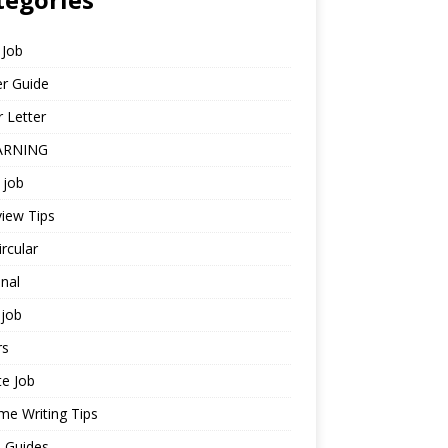
 Job
r Guide
 Letter
ARNING
 job
view Tips
ircular
nal
job
rs
te Job
e Writing Tips
 Guides