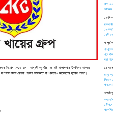
পদে ১৮৮
আবেদন 
১৮ শিক্
রাজধানী
১৮ জন শ
১১টা ৫৯ 
গণপূর্ত 
গণপূর্ত 
পদে বিভ
করা যাব
কে নিয়োগ দেওয়া হবে। আগ্রহী প্রার্থীরা সরাসরি সাক্ষাৎকারে উপস্থিত থাকতে
১২ সহকার
 সংশ্লিষ্ট কাজে কোনো প্রকার অভিজ্ঞতা না থাকলেও আবেদনের সুযোগ পাবেন।
রংপুর ক্
নিয়োগ দ
পারবেন
রূপালী 
জনবল নিয়
১টি পদে
প্রকাশিত
েন।