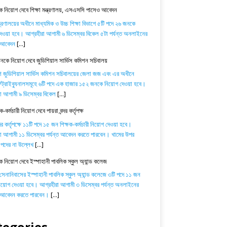
 নিয়োগ দেবে শিক্ষা মন্ত্রণালয়, এসএসসি পাসেও আবেদন
ন্ত্রণালয়ের অধীনে মাধ্যমিক ও উচ্চ শিক্ষা বিভাগে ৫টি পদে ২৬ জনকে
েওয়া হবে। আগ্রহীরা আগামী ৬ ডিসেম্বর বিকেল ৫টা পর্যন্ত অনলাইনের
ে আবেদন
[...]
কে নিয়োগ দেবে জুডিশিয়াল সার্ভিস কমিশন সচিবালয়
শ জুডিশিয়াল সার্ভিস কমিশন সচিবালয়ের জেলা জজ এবং এর অধীনে
্রাইব্যুনালসমূহে ৬টি পদে এক হাজার ১৫২ জনকে নিয়োগ দেওয়া হবে।
া আগামী ৯ ডিসেম্বর বিকেল
[...]
-কর্মচারী নিয়োগ দেবে পায়রা বন্দর কর্তৃপক্ষ
্দর কর্তৃপক্ষে ১১টি পদে ১৫ জন শিক্ষক-কর্মচারী নিয়োগ দেওয়া হবে।
া আগামী ১১ ডিসেম্বর পর্যন্ত আবেদন করতে পারবেন। খামের উপর
পদের না উল্লেখ
[...]
ক নিয়োগ দেবে ইস্পাহানী পাবলিক স্কুল অ্যান্ড কলেজ
 সেনানিবাসের ইস্পাহানী পাবলিক স্কুল অ্যান্ড কলেজে ৩টি পদে ১১ জন
নিয়োগ দেওয়া হবে। আগ্রহীরা আগামী ৩ ডিসেম্বর পর্যন্ত অনলাইনের
ে আবেদন করতে পারবেন।
[...]
tegories