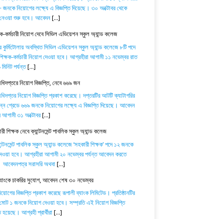
 জনকে নিয়োগের লক্ষ্যে এ বিজ্ঞপ্তি দিয়েছে। ৩০ অক্টোবর থেকে
নেওয়া শুরু হবে। আবেদন
[...]
ষক-কর্মচারী নিয়োগ দেবে সিভিল এভিয়েশন স্কুল অ্যান্ড কলেজ
র কুর্মিটোলায় অবস্থিত সিভিল এভিয়েশন স্কুল অ্যান্ড কলেজে ৮টি পদে
িক্ষক-কর্মচারী নিয়োগ দেওয়া হবে। আগ্রহীরা আগামী ১১ নভেম্বর রাত
মিনিট পর্যন্ত
[...]
অধিদপ্তরে নিয়োগ বিজ্ঞপ্তি, নেবে ৬৬৯ জন
অধিদপ্তর নিয়োগ বিজ্ঞপ্তি প্রকাশ করেছে। দপ্তরটির আটটি ক্যাটাগরির
িন্ন গ্রেডে ৬৬৯ জনকে নিয়োগের লক্ষ্যে এ বিজ্ঞপ্তি দিয়েছে। আবেদন
ে আগামী ৩১ অক্টোবর
[...]
ী শিক্ষক নেবে ক্যান্টনমেন্ট পাবলিক স্কুল অ্যান্ড কলেজ
যান্টনমেন্ট পাবলিক স্কুল অ্যান্ড কলেজে ‘সহকারী শিক্ষক’ পদে ১২ জনকে
েওয়া হবে। আগ্রহীরা আগামী ২০ নভেম্বর পর্যন্ত আবেদন করতে
। আবেদনপত্র সরাসরি অথবা
[...]
ব্যাংকে চাকরির সুযোগ, আবেদন শেষ ৩০ নভেম্বর
োগের বিজ্ঞপ্তি প্রকাশ করেছে রূপালী ব্যাংক লিমিটেড। প্রতিষ্ঠানটির
 মোট ১ জনকে নিয়োগ দেওয়া হবে। সম্প্রতি এই নিয়োগ বিজ্ঞপ্তি
 হয়েছে। আগ্রহী প্রার্থীরা
[...]