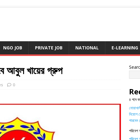
NGO JOB
PRIVATE JOB
NATIONAL
E-LEARNING
বে আবুল খায়ের গ্রুপ
Sear
es
0
Re
৪ পদে ক
নোয়াখালী
নিয়োগ দ
পারবেন
পরিবেশ 
পরিবেশ অ