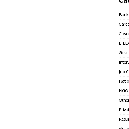
Bank
Caree
Cover
E-LE
Govt.
Inter
Job C
Natio
NGO 
Othe
Priva
Resum
Video