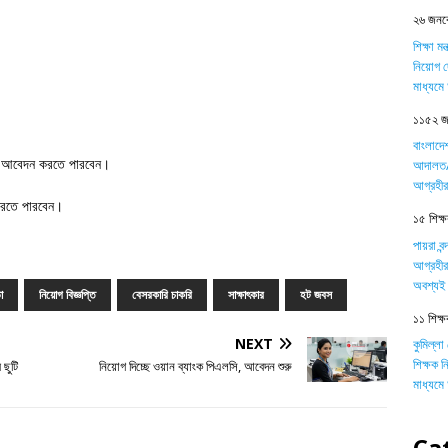
২৬ জনকে
শিক্ষা ম
নিয়োগ দ
মাধ্যম
১১৫২ জন
বাংলাদে
আবেদন করতে পারবেন।
আদালত/ট
আগ্রহীর
করতে পারবেন।
১৫ শিক্ষক
পায়রা বন
আগ্রহীর
অবশ্যই 
া
নিয়োগ বিজ্ঞপ্তি
বেসরকারি চাকরি
সাক্ষাৎকার
হট জবস
১১ শিক্ষ
NEXT
কুমিল্লা
শিক্ষক 
 ছুটি
নিয়োগ দিচ্ছে ওয়ান ব্যাংক পিএলসি, আবেদন শুরু
মাধ্যম
Ca