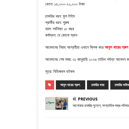
বেতন: ১৫,০০০-২২,০০০ টাকা
চাকরির ধরন: ফুল টাইম
প্রার্থীর ধরন: পুরুষ
বয়স: সর্বনিম্ন ১৮ বছর
কর্মস্থল: যে কোনো স্থান
আবেদনের নিয়ম: আগ্রহীরা এখানে ক্লিক করে
আবুল খায়ের গ্রুপ
আবেদনের শেষ সময়: ৩১ জানুয়ারি ২০২৬ তারিখ পর্যন্ত আবেদন 
সূত্র: বিডিজবস ডটকম
আবুল খায়ের গ্রুপ.
চাকরির খবর
চাকরির ভাইভ
PREVIOUS
আগোরায় চাকরির সুযোগ, সাপ্তাহিক শুক্র-শনিবার