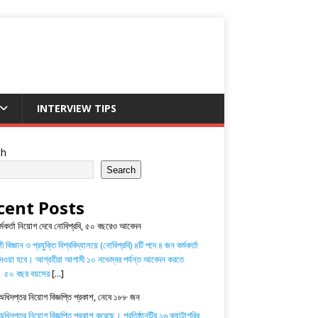
INTERVIEW TIPS
ch
Search
cent Posts
র্মকর্তা নিয়োগ দেবে নোবিপ্রবি, ৫০ বছরেও আবেদন
 বিজ্ঞান ও প্রযুক্তি বিশ্ববিদ্যালয়ে (নোবিপ্রবি) ৪টি পদে ৪ জন কর্মকর্তা
েওয়া হবে। আগ্রহীরা আগামী ১০ নভেম্বর পর্যন্ত আবেদন করতে
। ৫০ বছর বয়সের
[...]
অধিদপ্তর নিয়োগ বিজ্ঞপ্তি প্রকাশ, নেবে ১৮৮ জন
ধিদপ্তর নিয়োগ বিজ্ঞপ্তি প্রকাশ করেছে। প্রতিষ্ঠানটির ১৬ ক্যাটাগরির