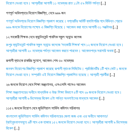
নিয়োগ দেওয়া হবে। আগ্রহীরা আগামী ১১ নভেম্বর রাত ১১টা ৫৯ মিনিট পর্যন্ত
[...]
গণপূর্ত অধিদপ্তরে নিয়োগ বিজ্ঞপ্তি, নেবে ৬৬৯ জন
গণপূর্ত অধিদপ্তর নিয়োগ বিজ্ঞপ্তি প্রকাশ করেছে। দপ্তরটির আটটি ক্যাটাগরির পদে বিভিন্ন গ্রেডে
৬৬৯ জনকে নিয়োগের লক্ষ্যে এ বিজ্ঞপ্তি দিয়েছে। আবেদন করা যাবে আগামী ৩১ অক্টোবর
[...]
১২ সহকারী শিক্ষক নেবে ক্যান্টনমেন্ট পাবলিক স্কুল অ্যান্ড কলেজ
রংপুর ক্যান্টনমেন্ট পাবলিক স্কুল অ্যান্ড কলেজে ‘সহকারী শিক্ষক’ পদে ১২ জনকে নিয়োগ দেওয়া হবে।
আগ্রহীরা আগামী ২০ নভেম্বর পর্যন্ত আবেদন করতে পারবেন। আবেদনপত্র সরাসরি অথবা
[...]
রূপালী ব্যাংকে চাকরির সুযোগ, আবেদন শেষ ৩০ নভেম্বর
জনবল নিয়োগের বিজ্ঞপ্তি প্রকাশ করেছে রূপালী ব্যাংক লিমিটেড। প্রতিষ্ঠানটির ১টি পদে মোট ১ জনকে
নিয়োগ দেওয়া হবে। সম্প্রতি এই নিয়োগ বিজ্ঞপ্তি প্রকাশিত হয়েছে। আগ্রহী প্রার্থীরা
[...]
২৬ জনকে নিয়োগ দেবে শিক্ষা মন্ত্রণালয়, এসএসসি পাসেও আবেদন
শিক্ষা মন্ত্রণালয়ের অধীনে মাধ্যমিক ও উচ্চ শিক্ষা বিভাগে ৫টি পদে ২৬ জনকে নিয়োগ দেওয়া হবে।
আগ্রহীরা আগামী ৬ ডিসেম্বর বিকেল ৫টা পর্যন্ত অনলাইনের মাধ্যমে আবেদন
[...]
১১৫২ জনকে নিয়োগ দেবে জুডিশিয়াল সার্ভিস কমিশন সচিবালয়
বাংলাদেশ জুডিশিয়াল সার্ভিস কমিশন সচিবালয়ের জেলা জজ এবং এর অধীনে আদালত/
ট্রাইব্যুনালসমূহে ৬টি পদে এক হাজার ১৫২ জনকে নিয়োগ দেওয়া হবে। আগ্রহীরা আগামী ৯ ডিসেম্বর
বিকেল
[...]