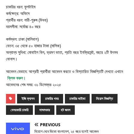
চাকরির ধরন: ফুলটাইম
কর্মক্ষেত্র: অফিসে
প্রার্থীর ধরন: নারী-পুরুষ (উভয়)
বয়সসীমা: সর্বোচ্চ ৪০ বছর
কর্মস্থল: ঢাকা (মালিবাগ)
বেতন: ৩৫ থেকে ৫০ হাজার টাকা (মাসিক)
অন্যান্য সুবিধা: মোবাইল বিল, ভ্রমণ ভাতা, প্রতি বছর ইনক্রিমেন্ট, বছরে ২টি উৎসব
বোনাস।
আবেদন যেভাবে: আগ্রহী প্রার্থীরা আবেদন করতে ও বিস্তারিত বিজ্ঞপ্তিটি দেখতে এখানে
ক্লিক করুন
।
আবেদনের শেষ সময়: ৩১ ডিসেম্বর ২০২৫
ইজি ফ্যাশন
চাকরির খবর
চাকরির ভাইভা
নিয়োগ বিজ্ঞপ্তি
বেসরকারি চাকরি
সাক্ষাৎকার
হট জবস
PREVIOUS
নিয়োগ দেবে ভিভো বাংলাদেশ, ২৫ বছর হলেই আবেদন