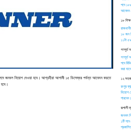
পদে ১৮৮
আবেদন 
১৮ শিক্
রাজধানী
১৮ জন শ
১১টা ৫৯ 
গণপূর্ত 
গণপূর্ত 
পদে বিভ
করা যাব
নেজার’ পদে জনবল নিয়োগ দেওয়া হবে। আগ্রহীরা আগামী ১৫ ডিসেম্বর পর্যন্ত আবেদন করতে
১২ সহকার
ে হবে।
রংপুর ক্
নিয়োগ দ
পারবেন
রূপালী 
জনবল নিয়
১টি পদে
প্রকাশিত