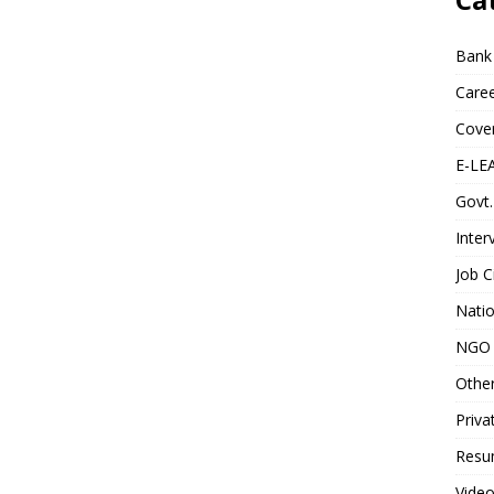
Bank
Caree
Cover
E-LE
Govt.
Inter
Job C
Natio
NGO 
Othe
Priva
Resum
Video