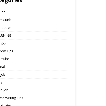
 Job
r Guide
 Letter
ARNING
 job
view Tips
ircular
nal
job
rs
te Job
e Writing Tips
 Guides