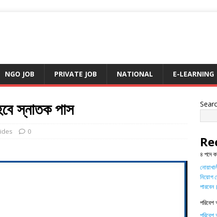
NGO JOB
PRIVATE JOB
NATIONAL
E-LEARNING
হবে স্নাতক পাস
Sear
ides
0
Re
৪ পদে ক
নোয়াখালী
নিয়োগ দ
পারবেন
পরিবেশ 
পরিবেশ অ