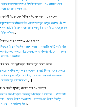
 জনকে নিয়োগের লক্ষ্যে এ বিজ্ঞপ্তি দিয়েছে। ৩০ অক্টোবর থেকে
নেওয়া শুরু হবে। আবেদন
[...]
ষক-কর্মচারী নিয়োগ দেবে সিভিল এভিয়েশন স্কুল অ্যান্ড কলেজ
র কুর্মিটোলায় অবস্থিত সিভিল এভিয়েশন স্কুল অ্যান্ড কলেজে ৮টি পদে
িক্ষক-কর্মচারী নিয়োগ দেওয়া হবে। আগ্রহীরা আগামী ১১ নভেম্বর রাত
মিনিট পর্যন্ত
[...]
অধিদপ্তরে নিয়োগ বিজ্ঞপ্তি, নেবে ৬৬৯ জন
অধিদপ্তর নিয়োগ বিজ্ঞপ্তি প্রকাশ করেছে। দপ্তরটির আটটি ক্যাটাগরির
িন্ন গ্রেডে ৬৬৯ জনকে নিয়োগের লক্ষ্যে এ বিজ্ঞপ্তি দিয়েছে। আবেদন
ে আগামী ৩১ অক্টোবর
[...]
ী শিক্ষক নেবে ক্যান্টনমেন্ট পাবলিক স্কুল অ্যান্ড কলেজ
যান্টনমেন্ট পাবলিক স্কুল অ্যান্ড কলেজে ‘সহকারী শিক্ষক’ পদে ১২ জনকে
েওয়া হবে। আগ্রহীরা আগামী ২০ নভেম্বর পর্যন্ত আবেদন করতে
। আবেদনপত্র সরাসরি অথবা
[...]
ব্যাংকে চাকরির সুযোগ, আবেদন শেষ ৩০ নভেম্বর
োগের বিজ্ঞপ্তি প্রকাশ করেছে রূপালী ব্যাংক লিমিটেড। প্রতিষ্ঠানটির
 মোট ১ জনকে নিয়োগ দেওয়া হবে। সম্প্রতি এই নিয়োগ বিজ্ঞপ্তি
 হয়েছে। আগ্রহী প্রার্থীরা
[...]