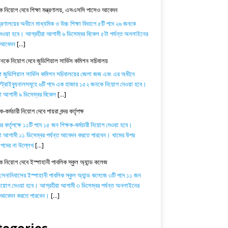
 নিয়োগ দেবে শিক্ষা মন্ত্রণালয়, এসএসসি পাসেও আবেদন
ন্ত্রণালয়ের অধীনে মাধ্যমিক ও উচ্চ শিক্ষা বিভাগে ৫টি পদে ২৬ জনকে
েওয়া হবে। আগ্রহীরা আগামী ৬ ডিসেম্বর বিকেল ৫টা পর্যন্ত অনলাইনের
ে আবেদন
[...]
কে নিয়োগ দেবে জুডিশিয়াল সার্ভিস কমিশন সচিবালয়
শ জুডিশিয়াল সার্ভিস কমিশন সচিবালয়ের জেলা জজ এবং এর অধীনে
্রাইব্যুনালসমূহে ৬টি পদে এক হাজার ১৫২ জনকে নিয়োগ দেওয়া হবে।
া আগামী ৯ ডিসেম্বর বিকেল
[...]
-কর্মচারী নিয়োগ দেবে পায়রা বন্দর কর্তৃপক্ষ
্দর কর্তৃপক্ষে ১১টি পদে ১৫ জন শিক্ষক-কর্মচারী নিয়োগ দেওয়া হবে।
া আগামী ১১ ডিসেম্বর পর্যন্ত আবেদন করতে পারবেন। খামের উপর
পদের না উল্লেখ
[...]
ক নিয়োগ দেবে ইস্পাহানী পাবলিক স্কুল অ্যান্ড কলেজ
 সেনানিবাসের ইস্পাহানী পাবলিক স্কুল অ্যান্ড কলেজে ৩টি পদে ১১ জন
নিয়োগ দেওয়া হবে। আগ্রহীরা আগামী ৩ ডিসেম্বর পর্যন্ত অনলাইনের
ে আবেদন করতে পারবেন।
[...]
tegories