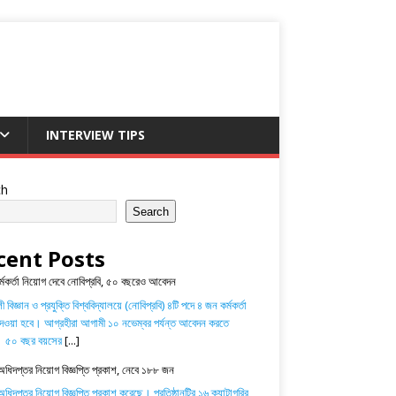
INTERVIEW TIPS
ch
Search
cent Posts
র্মকর্তা নিয়োগ দেবে নোবিপ্রবি, ৫০ বছরেও আবেদন
 বিজ্ঞান ও প্রযুক্তি বিশ্ববিদ্যালয়ে (নোবিপ্রবি) ৪টি পদে ৪ জন কর্মকর্তা
েওয়া হবে। আগ্রহীরা আগামী ১০ নভেম্বর পর্যন্ত আবেদন করতে
। ৫০ বছর বয়সের
[...]
অধিদপ্তর নিয়োগ বিজ্ঞপ্তি প্রকাশ, নেবে ১৮৮ জন
ধিদপ্তর নিয়োগ বিজ্ঞপ্তি প্রকাশ করেছে। প্রতিষ্ঠানটির ১৬ ক্যাটাগরির