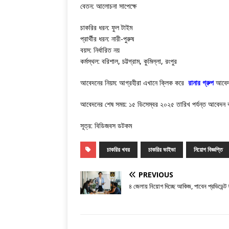
বেতন: আলোচনা সাপেক্ষে
চাকরির ধরন: ফুল টাইম
প্রার্থীর ধরন: নারী-পুরুষ
বয়স: নির্ধারিত নয়
কর্মস্থল: বরিশাল, চট্টগ্রাম, কুমিল্লা, রংপুর
আবেদনের নিয়ম: আগ্রহীরা এখানে ক্লিক করে
রানার গ্রুপ
আবেদ
আবেদনের শেষ সময়: ১৫ ডিসেম্বর ২০২৫ তারিখ পর্যন্ত আবেদন
সূত্র: বিডিজবস ডটকম
চাকরির খবর
চাকরির ভাইভা
নিয়োগ বিজ্ঞপ্তি
PREVIOUS
৪ জেলায় নিয়োগ দিচ্ছে আকিজ, পাবেন প্রভিডেন্ট ফ