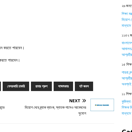
২৬ জনকে
শিক্ষা ম
নিয়োগ দ
মাধ্যম
১১৫২ জন
বাংলাদে
ন করতে পারবেন।
আদালত/ট
আগ্রহীর
 করতে পারবেন।
১৫ শিক্ষক
পায়রা বন
আগ্রহীর
অবশ্যই 
বেসরকারি চাকরি
রানার গ্রুপ
সাক্ষাৎকার
হট জবস
১১ শিক্ষ
NEXT
কুমিল্লা
শিক্ষক 
ান্ড
নিয়োগ দেবে ব্র্যাক ব্যাংক, স্নাতক পাসেও আবেদনের
মাধ্যম
সুযোগ
Ca