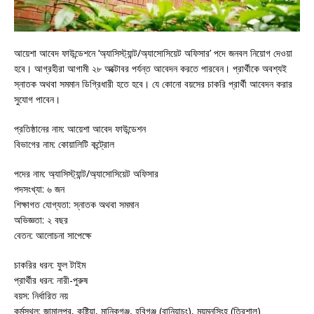
আয়েশা আবেদ ফাউন্ডেশনে ‘অ্যাসিস্ট্যান্ট/অ্যাসোসিয়েট অফিসার’ পদে জনবল নিয়োগ দেওয়া
হবে। আগ্রহীরা আগামী ২৮ অক্টোবর পর্যন্ত আবেদন করতে পারবেন। প্রার্থীকে অবশ্যই
স্নাতক অথবা সমমান ডিগ্রিধারী হতে হবে। যে কোনো বয়সের চাকরি প্রার্থী আবেদন করার
সুযোগ পাবেন।
প্রতিষ্ঠানের নাম: আয়েশা আবেদ ফাউন্ডেশন
বিভাগের নাম: কোয়ালিটি কন্ট্রোল
পদের নাম: অ্যাসিস্ট্যান্ট/অ্যাসোসিয়েট অফিসার
পদসংখ্যা: ৬ জন
শিক্ষাগত যোগ্যতা: স্নাতক অথবা সমমান
অভিজ্ঞতা: ২ বছর
বেতন: আলোচনা সাপেক্ষে
চাকরির ধরন: ফুল টাইম
প্রার্থীর ধরন: নারী-পুরুষ
বয়স: নির্ধারিত নয়
কর্মস্থল: জামালপুর, কুষ্টিয়া, মানিকগঞ্জ, হবিগঞ্জ (বানিয়াচং), ময়মনসিংহ (ত্রিশাল)