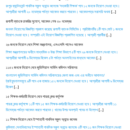
রংপুর ক্যান্টনমেন্ট পাবলিক স্কুল অ্যান্ড কলেজে ‘সহকারী শিক্ষক’ পদে ১২ জনকে নিয়োগ দেওয়া হবে।
আগ্রহীরা আগামী ২০ নভেম্বর পর্যন্ত আবেদন করতে পারবেন। আবেদনপত্র সরাসরি অথবা
[...]
রূপালী ব্যাংকে চাকরির সুযোগ, আবেদন শেষ ৩০ নভেম্বর
জনবল নিয়োগের বিজ্ঞপ্তি প্রকাশ করেছে রূপালী ব্যাংক লিমিটেড। প্রতিষ্ঠানটির ১টি পদে মোট ১ জনকে
নিয়োগ দেওয়া হবে। সম্প্রতি এই নিয়োগ বিজ্ঞপ্তি প্রকাশিত হয়েছে। আগ্রহী প্রার্থীরা
[...]
২৬ জনকে নিয়োগ দেবে শিক্ষা মন্ত্রণালয়, এসএসসি পাসেও আবেদন
শিক্ষা মন্ত্রণালয়ের অধীনে মাধ্যমিক ও উচ্চ শিক্ষা বিভাগে ৫টি পদে ২৬ জনকে নিয়োগ দেওয়া হবে।
আগ্রহীরা আগামী ৬ ডিসেম্বর বিকেল ৫টা পর্যন্ত অনলাইনের মাধ্যমে আবেদন
[...]
১১৫২ জনকে নিয়োগ দেবে জুডিশিয়াল সার্ভিস কমিশন সচিবালয়
বাংলাদেশ জুডিশিয়াল সার্ভিস কমিশন সচিবালয়ের জেলা জজ এবং এর অধীনে আদালত/
ট্রাইব্যুনালসমূহে ৬টি পদে এক হাজার ১৫২ জনকে নিয়োগ দেওয়া হবে। আগ্রহীরা আগামী ৯ ডিসেম্বর
বিকেল
[...]
১৫ শিক্ষক-কর্মচারী নিয়োগ দেবে পায়রা বন্দর কর্তৃপক্ষ
পায়রা বন্দর কর্তৃপক্ষে ১১টি পদে ১৫ জন শিক্ষক-কর্মচারী নিয়োগ দেওয়া হবে। আগ্রহীরা আগামী ১১
ডিসেম্বর পর্যন্ত আবেদন করতে পারবেন। খামের উপর অবশ্যই পদের না উল্লেখ
[...]
১১ শিক্ষক নিয়োগ দেবে ইস্পাহানী পাবলিক স্কুল অ্যান্ড কলেজ
কুমিল্লা সেনানিবাসের ইস্পাহানী পাবলিক স্কুল অ্যান্ড কলেজে ৩টি পদে ১১ জন শিক্ষক নিয়োগ দেওয়া