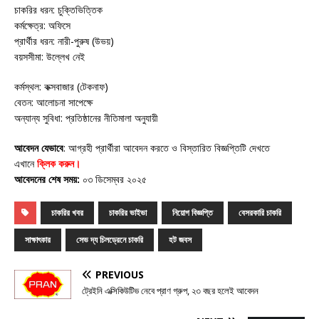
চাকরির ধরন: চুক্তিভিত্তিক
কর্মক্ষেত্র: অফিসে
প্রার্থীর ধরন: নারী-পুরুষ (উভয়)
বয়সসীমা: উল্লেখ নেই
কর্মস্থল: কক্সবাজার (টেকনাফ)
বেতন: আলোচনা সাপেক্ষে
অন্যান্য সুবিধা: প্রতিষ্ঠানের নীতিমালা অনুযায়ী
আবেদন যেভাবে
: আগ্রহী প্রার্থীরা আবেদন করতে ও বিস্তারিত বিজ্ঞপ্তিটি দেখতে
এখানে
ক্লিক করুন
।
আবেদনের শেষ সময়:
০৩ ডিসেম্বর ২০২৫
চাকরির খবর
চাকরির ভাইভা
নিয়োগ বিজ্ঞপ্তি
বেসরকারি চাকরি
সাক্ষাৎকার
সেভ দ্য চিলড্রেনে চাকরি
হট জবস
PREVIOUS
ট্রেইনি এক্সিকিউটিভ নেবে প্রাণ গ্রুপ, ২৩ বছর হলেই আবেদন