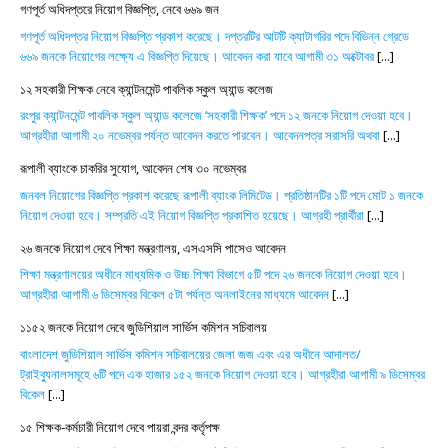
গণপূর্ত অধিদপ্তরে নিয়োগ বিজ্ঞপ্তি, নেবে ৬৬৯ জন
গণপূর্ত অধিদপ্তর নিয়োগ বিজ্ঞপ্তি প্রকাশ করেছে। দপ্তরটির আটটি ক্যাটাগরির পদে বিভিন্ন গ্রেডে
৬৬৯ জনকে নিয়োগের লক্ষ্যে এ বিজ্ঞপ্তি দিয়েছে। আবেদন করা যাবে আগামী ৩১ অক্টোবর
[...]
১২ সহকারী শিক্ষক নেবে ক্যান্টনমেন্ট পাবলিক স্কুল অ্যান্ড কলেজ
রংপুর ক্যান্টনমেন্ট পাবলিক স্কুল অ্যান্ড কলেজে ‘সহকারী শিক্ষক’ পদে ১২ জনকে নিয়োগ দেওয়া হবে।
আগ্রহীরা আগামী ২০ নভেম্বর পর্যন্ত আবেদন করতে পারবেন। আবেদনপত্র সরাসরি অথবা
[...]
রূপালী ব্যাংকে চাকরির সুযোগ, আবেদন শেষ ৩০ নভেম্বর
জনবল নিয়োগের বিজ্ঞপ্তি প্রকাশ করেছে রূপালী ব্যাংক লিমিটেড। প্রতিষ্ঠানটির ১টি পদে মোট ১ জনকে
নিয়োগ দেওয়া হবে। সম্প্রতি এই নিয়োগ বিজ্ঞপ্তি প্রকাশিত হয়েছে। আগ্রহী প্রার্থীরা
[...]
২৬ জনকে নিয়োগ দেবে শিক্ষা মন্ত্রণালয়, এসএসসি পাসেও আবেদন
শিক্ষা মন্ত্রণালয়ের অধীনে মাধ্যমিক ও উচ্চ শিক্ষা বিভাগে ৫টি পদে ২৬ জনকে নিয়োগ দেওয়া হবে।
আগ্রহীরা আগামী ৬ ডিসেম্বর বিকেল ৫টা পর্যন্ত অনলাইনের মাধ্যমে আবেদন
[...]
১১৫২ জনকে নিয়োগ দেবে জুডিশিয়াল সার্ভিস কমিশন সচিবালয়
বাংলাদেশ জুডিশিয়াল সার্ভিস কমিশন সচিবালয়ের জেলা জজ এবং এর অধীনে আদালত/
ট্রাইব্যুনালসমূহে ৬টি পদে এক হাজার ১৫২ জনকে নিয়োগ দেওয়া হবে। আগ্রহীরা আগামী ৯ ডিসেম্বর
বিকেল
[...]
১৫ শিক্ষক-কর্মচারী নিয়োগ দেবে পায়রা বন্দর কর্তৃপক্ষ