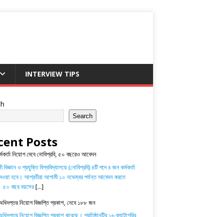
INTERVIEW TIPS
ch
Search
cent Posts
র্মকর্তা নিয়োগ দেবে নোবিপ্রবি, ৫০ বছরেও আবেদন
 বিজ্ঞান ও প্রযুক্তি বিশ্ববিদ্যালয়ে (নোবিপ্রবি) ৪টি পদে ৪ জন কর্মকর্তা
েওয়া হবে। আগ্রহীরা আগামী ১০ নভেম্বর পর্যন্ত আবেদন করতে
। ৫০ বছর বয়সের
[...]
অধিদপ্তর নিয়োগ বিজ্ঞপ্তি প্রকাশ, নেবে ১৮৮ জন
ধিদপ্তর নিয়োগ বিজ্ঞপ্তি প্রকাশ করেছে। প্রতিষ্ঠানটির ১৬ ক্যাটাগরির