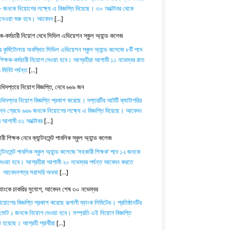
 জনকে নিয়োগের লক্ষ্যে এ বিজ্ঞপ্তি দিয়েছে। ৩০ অক্টোবর থেকে
নেওয়া শুরু হবে। আবেদন
[...]
ষক-কর্মচারী নিয়োগ দেবে সিভিল এভিয়েশন স্কুল অ্যান্ড কলেজ
র কুর্মিটোলায় অবস্থিত সিভিল এভিয়েশন স্কুল অ্যান্ড কলেজে ৮টি পদে
িক্ষক-কর্মচারী নিয়োগ দেওয়া হবে। আগ্রহীরা আগামী ১১ নভেম্বর রাত
মিনিট পর্যন্ত
[...]
অধিদপ্তরে নিয়োগ বিজ্ঞপ্তি, নেবে ৬৬৯ জন
অধিদপ্তর নিয়োগ বিজ্ঞপ্তি প্রকাশ করেছে। দপ্তরটির আটটি ক্যাটাগরির
িন্ন গ্রেডে ৬৬৯ জনকে নিয়োগের লক্ষ্যে এ বিজ্ঞপ্তি দিয়েছে। আবেদন
ে আগামী ৩১ অক্টোবর
[...]
ী শিক্ষক নেবে ক্যান্টনমেন্ট পাবলিক স্কুল অ্যান্ড কলেজ
যান্টনমেন্ট পাবলিক স্কুল অ্যান্ড কলেজে ‘সহকারী শিক্ষক’ পদে ১২ জনকে
েওয়া হবে। আগ্রহীরা আগামী ২০ নভেম্বর পর্যন্ত আবেদন করতে
। আবেদনপত্র সরাসরি অথবা
[...]
ব্যাংকে চাকরির সুযোগ, আবেদন শেষ ৩০ নভেম্বর
োগের বিজ্ঞপ্তি প্রকাশ করেছে রূপালী ব্যাংক লিমিটেড। প্রতিষ্ঠানটির
 মোট ১ জনকে নিয়োগ দেওয়া হবে। সম্প্রতি এই নিয়োগ বিজ্ঞপ্তি
 হয়েছে। আগ্রহী প্রার্থীরা
[...]