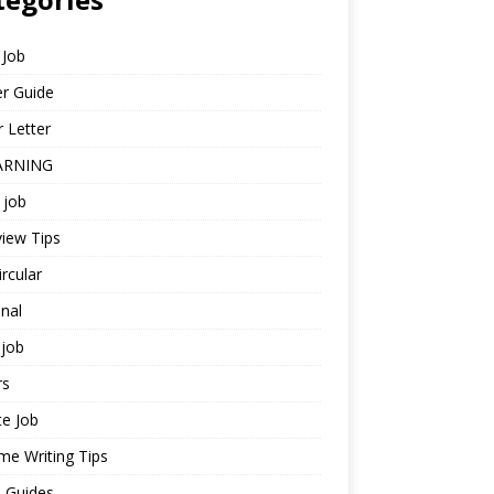
 Job
r Guide
 Letter
ARNING
 job
view Tips
ircular
nal
job
rs
te Job
e Writing Tips
 Guides