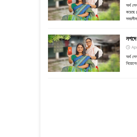
অর্থ লে
করেছে। 
সময়সীম
নগদে 
Apr
অর্থ লে
নিয়োগের