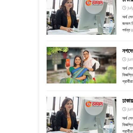
Jul
অর্থ লে
জনবল ন
পর্যন্ত।
নগদে
Jun
অর্থ লে
বিজ্ঞপ্
প্রার্থীর
ঢাকায়
Jun
অর্থ লে
বিজ্ঞপ্
প্রার্থীর