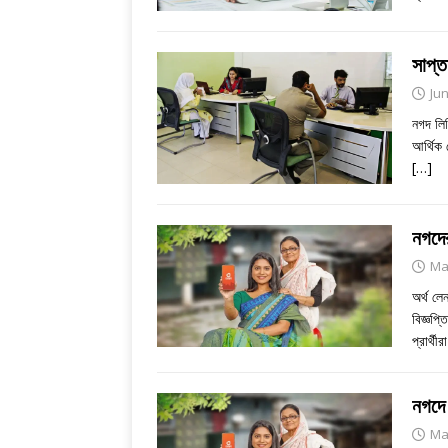
সাপ্ত
Jun
নগদ লি
আর্থিক
[…]
নগদে
Ma
অর্থ লে
বিজ্ঞপ্
প্রার্থীর
নগদে 
Ma