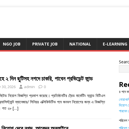
NGO JOB
PRIVATE JOB
NATIONAL
E-LEARNING
Sear
হে ২ দিন ছুটিসহ নগদে চাকরি, পাবেন প্রভিডেন্ট ফান্ড
Re
y 30, 2026
admin
0
৪ পদে ক
িটেড নিয়োগ বিজ্ঞপ্তি প্রকাশ করেছে। প্রতিষ্ঠানটির ট্রেড মার্কেটিং অ্যান্ড বিটিএল
নোয়াখালী
্যাসিস্ট্যান্ট ম্যানেজার/ সিনিয়র এক্সিকিউটিভ পদে জনবল নিয়োগের জন্য এ বিজ্ঞপ্তি
নিয়োগ দ
ে। গত ২৮
[…]
পারবেন
পরিবেশ 
য় নিয়োগ দেবে নগদ, আবেদন অনলাইনে
পরিবেশ অ