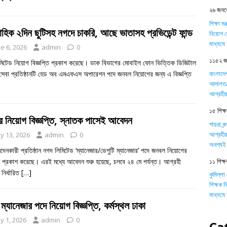
২৬ জনকে
শিক্ষা ম
াহিক ২দিন ছুটিসহ নগদে চাকরি, আছে ভাতাসহ প্রভিডেন্ট ফান্ড
নিয়োগ দ
মাধ্যম
e 6, 2026
admin
0
১১৫২ জন
মিটেড নিয়োগ বিজ্ঞপ্তি প্রকাশ করেছে। ডাক বিভাগের মোবাইল ফোন ভিত্তিক ডিজিটাল
 সেবা প্রতিষ্ঠানটি হেড অব এমএফএস অপারেশন পদে জনবল নিয়োগের জন্য এ বিজ্ঞপ্তি
বাংলাদে
আদালত/ট
আগ্রহীর
১৫ শিক্ষক
র নিয়োগ বিজ্ঞপ্তি, স্নাতক পাসেই আবেদন
পায়রা বন
আগ্রহীর
y 13, 2026
admin
0
অবশ্যই 
নদেনকারী প্রতিষ্ঠান নগদ লিমিটেড ‘ম্যানেজার/ডেপুটি ম্যানেজার’ পদে জনবল নিয়োগের
১১ শিক্ষ
তি প্রকাশ করেছে। এরই মধ্যে আবেদন শুরু হয়েছে, চলবে ২৪ মে পর্যন্ত। আগ্রহী
া নির্ধারিত
[…]
কুমিল্লা
শিক্ষক 
মাধ্যম
ম্যানেজার পদে নিয়োগ বিজ্ঞপ্তি, কর্মস্থল ঢাকা
y 1, 2026
admin
0
Ca