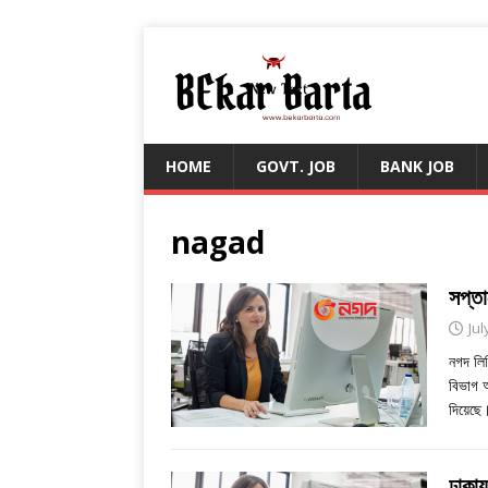
HOME
GOVT. JOB
BANK JOB
nagad
সপ্তা
Jul
নগদ লিম
বিভাগ অ
দিয়েছ
ঢাকা