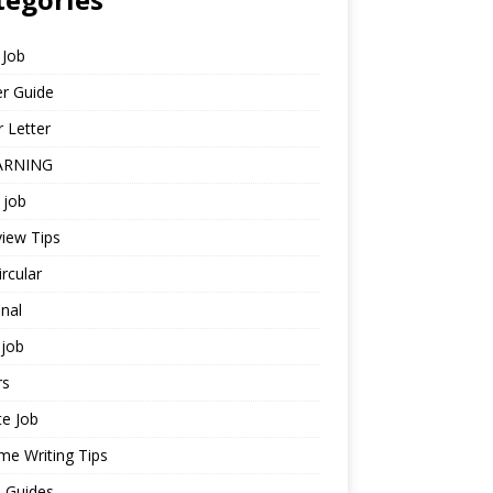
 Job
r Guide
 Letter
ARNING
 job
view Tips
ircular
nal
job
rs
te Job
e Writing Tips
 Guides