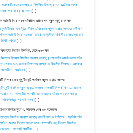
 জনকে নিয়োগের লক্ষ্যে এ বিজ্ঞপ্তি দিয়েছে। ৩০ অক্টোবর থেকে
নেওয়া শুরু হবে। আবেদন
[...]
ষক-কর্মচারী নিয়োগ দেবে সিভিল এভিয়েশন স্কুল অ্যান্ড কলেজ
র কুর্মিটোলায় অবস্থিত সিভিল এভিয়েশন স্কুল অ্যান্ড কলেজে ৮টি পদে
িক্ষক-কর্মচারী নিয়োগ দেওয়া হবে। আগ্রহীরা আগামী ১১ নভেম্বর রাত
মিনিট পর্যন্ত
[...]
অধিদপ্তরে নিয়োগ বিজ্ঞপ্তি, নেবে ৬৬৯ জন
অধিদপ্তর নিয়োগ বিজ্ঞপ্তি প্রকাশ করেছে। দপ্তরটির আটটি ক্যাটাগরির
িন্ন গ্রেডে ৬৬৯ জনকে নিয়োগের লক্ষ্যে এ বিজ্ঞপ্তি দিয়েছে। আবেদন
ে আগামী ৩১ অক্টোবর
[...]
ী শিক্ষক নেবে ক্যান্টনমেন্ট পাবলিক স্কুল অ্যান্ড কলেজ
যান্টনমেন্ট পাবলিক স্কুল অ্যান্ড কলেজে ‘সহকারী শিক্ষক’ পদে ১২ জনকে
েওয়া হবে। আগ্রহীরা আগামী ২০ নভেম্বর পর্যন্ত আবেদন করতে
। আবেদনপত্র সরাসরি অথবা
[...]
ব্যাংকে চাকরির সুযোগ, আবেদন শেষ ৩০ নভেম্বর
োগের বিজ্ঞপ্তি প্রকাশ করেছে রূপালী ব্যাংক লিমিটেড। প্রতিষ্ঠানটির
 মোট ১ জনকে নিয়োগ দেওয়া হবে। সম্প্রতি এই নিয়োগ বিজ্ঞপ্তি
 হয়েছে। আগ্রহী প্রার্থীরা
[...]