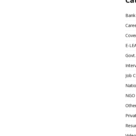
Bank
Caree
Cover
E-LE
Govt.
Inter
Job C
Natio
NGO 
Othe
Priva
Resum
Video