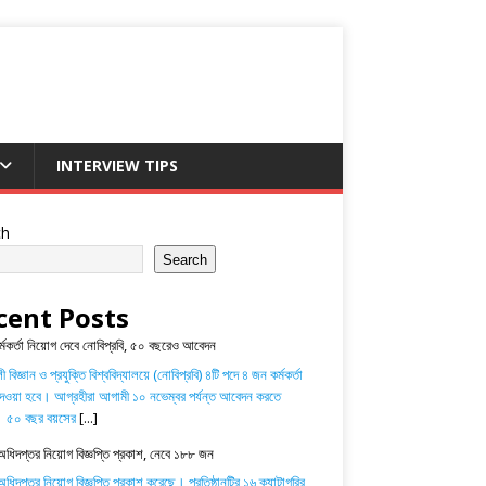
INTERVIEW TIPS
ch
Search
cent Posts
র্মকর্তা নিয়োগ দেবে নোবিপ্রবি, ৫০ বছরেও আবেদন
 বিজ্ঞান ও প্রযুক্তি বিশ্ববিদ্যালয়ে (নোবিপ্রবি) ৪টি পদে ৪ জন কর্মকর্তা
েওয়া হবে। আগ্রহীরা আগামী ১০ নভেম্বর পর্যন্ত আবেদন করতে
। ৫০ বছর বয়সের
[...]
অধিদপ্তর নিয়োগ বিজ্ঞপ্তি প্রকাশ, নেবে ১৮৮ জন
ধিদপ্তর নিয়োগ বিজ্ঞপ্তি প্রকাশ করেছে। প্রতিষ্ঠানটির ১৬ ক্যাটাগরির