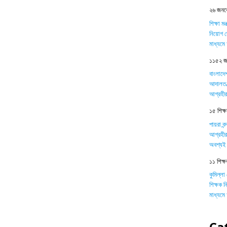
২৬ জনকে
শিক্ষা ম
নিয়োগ দ
মাধ্যম
১১৫২ জন
বাংলাদে
আদালত/ট
আগ্রহীর
১৫ শিক্ষক
পায়রা বন
আগ্রহীর
অবশ্যই 
১১ শিক্ষ
কুমিল্লা
শিক্ষক 
মাধ্যম
Ca