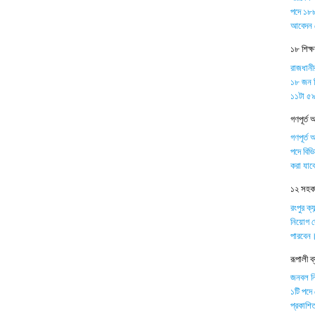
পদে ১৮৮
আবেদন 
১৮ শিক্
রাজধানী
১৮ জন শ
১১টা ৫৯ 
গণপূর্ত 
গণপূর্ত 
পদে বিভ
করা যাব
১২ সহকার
রংপুর ক্
নিয়োগ দ
পারবেন
রূপালী 
জনবল নিয়
১টি পদে
প্রকাশিত