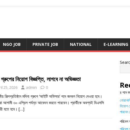
NGO JOB
PRIVATE JOB
NATIONAL
E-LEARNING
Sear
 গ্রুপের নিয়োগ বিজ্ঞপ্তি, লাগবে না অভিজ্ঞতা
Re
il 25, 2026
admin
0
৪ পদে ক
থানীয় শিল্পপ্রতিষ্ঠান মদিনা গ্রুপে ‘আইটি অফিসার’ পদে জনবল নিয়োগ দেওয়া হবে।
নোয়াখালী
রা আগামী ৩০ এপ্রিল পর্যন্ত আবেদন করতে পারবেন। প্রার্থীকে অবশ্যই বিএসসি
নিয়োগ দ
ধারী হতে হবে।
[…]
পারবেন
পরিবেশ 
পরিবেশ অ