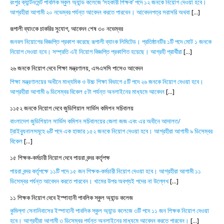
রংপুর ক্যান্টনমেন্ট পাবলিক স্কুল অ্যান্ড কলেজে ‘সহকারী শিক্ষক’ পদে ১২ জনকে নিয়োগ দেওয়া হবে।
আগ্রহীরা আগামী ২০ নভেম্বর পর্যন্ত আবেদন করতে পারবেন। আবেদনপত্র সরাসরি অথবা
[...]
রূপালী ব্যাংকে চাকরির সুযোগ, আবেদন শেষ ৩০ নভেম্বর
জনবল নিয়োগের বিজ্ঞপ্তি প্রকাশ করেছে রূপালী ব্যাংক লিমিটেড। প্রতিষ্ঠানটির ১টি পদে মোট ১ জনকে
নিয়োগ দেওয়া হবে। সম্প্রতি এই নিয়োগ বিজ্ঞপ্তি প্রকাশিত হয়েছে। আগ্রহী প্রার্থীরা
[...]
২৬ জনকে নিয়োগ দেবে শিক্ষা মন্ত্রণালয়, এসএসসি পাসেও আবেদন
শিক্ষা মন্ত্রণালয়ের অধীনে মাধ্যমিক ও উচ্চ শিক্ষা বিভাগে ৫টি পদে ২৬ জনকে নিয়োগ দেওয়া হবে।
আগ্রহীরা আগামী ৬ ডিসেম্বর বিকেল ৫টা পর্যন্ত অনলাইনের মাধ্যমে আবেদন
[...]
১১৫২ জনকে নিয়োগ দেবে জুডিশিয়াল সার্ভিস কমিশন সচিবালয়
বাংলাদেশ জুডিশিয়াল সার্ভিস কমিশন সচিবালয়ের জেলা জজ এবং এর অধীনে আদালত/
ট্রাইব্যুনালসমূহে ৬টি পদে এক হাজার ১৫২ জনকে নিয়োগ দেওয়া হবে। আগ্রহীরা আগামী ৯ ডিসেম্বর
বিকেল
[...]
১৫ শিক্ষক-কর্মচারী নিয়োগ দেবে পায়রা বন্দর কর্তৃপক্ষ
পায়রা বন্দর কর্তৃপক্ষে ১১টি পদে ১৫ জন শিক্ষক-কর্মচারী নিয়োগ দেওয়া হবে। আগ্রহীরা আগামী ১১
ডিসেম্বর পর্যন্ত আবেদন করতে পারবেন। খামের উপর অবশ্যই পদের না উল্লেখ
[...]
১১ শিক্ষক নিয়োগ দেবে ইস্পাহানী পাবলিক স্কুল অ্যান্ড কলেজ
কুমিল্লা সেনানিবাসের ইস্পাহানী পাবলিক স্কুল অ্যান্ড কলেজে ৩টি পদে ১১ জন শিক্ষক নিয়োগ দেওয়া
হবে। আগ্রহীরা আগামী ৩ ডিসেম্বর পর্যন্ত অনলাইনের মাধ্যমে আবেদন করতে পারবেন।
[...]