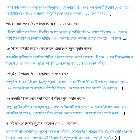
নোয়াখালী বিজ্ঞান ও প্রযুক্তি বিশ্ববিদ্যালয়ে (নোবিপ্রবি) ৪টি পদে ৪ জন কর্মকর্তা নিয়োগ দেওয়া হবে।
আগ্রহীরা আগামী ১০ নভেম্বর পর্যন্ত আবেদন করতে পারবেন। ৫০ বছর বয়সের
[...]
পরিবেশ অধিদপ্তর নিয়োগ বিজ্ঞপ্তি প্রকাশ, নেবে ১৮৮ জন
পরিবেশ অধিদপ্তর নিয়োগ বিজ্ঞপ্তি প্রকাশ করেছে। প্রতিষ্ঠানটির ১৬ ক্যাটাগরির পদে ১৮৮ জনকে
নিয়োগের লক্ষ্যে এ বিজ্ঞপ্তি দিয়েছে। ৩০ অক্টোবর থেকে আবেদন নেওয়া শুরু হবে। আবেদন
[...]
১৮ শিক্ষক-কর্মচারী নিয়োগ দেবে সিভিল এভিয়েশন স্কুল অ্যান্ড কলেজ
রাজধানীর কুর্মিটোলায় অবস্থিত সিভিল এভিয়েশন স্কুল অ্যান্ড কলেজে ৮টি পদে ১৮ জন শিক্ষক-কর্মচারী
নিয়োগ দেওয়া হবে। আগ্রহীরা আগামী ১১ নভেম্বর রাত ১১টা ৫৯ মিনিট পর্যন্ত
[...]
গণপূর্ত অধিদপ্তরে নিয়োগ বিজ্ঞপ্তি, নেবে ৬৬৯ জন
গণপূর্ত অধিদপ্তর নিয়োগ বিজ্ঞপ্তি প্রকাশ করেছে। দপ্তরটির আটটি ক্যাটাগরির পদে বিভিন্ন গ্রেডে
৬৬৯ জনকে নিয়োগের লক্ষ্যে এ বিজ্ঞপ্তি দিয়েছে। আবেদন করা যাবে আগামী ৩১ অক্টোবর
[...]
১২ সহকারী শিক্ষক নেবে ক্যান্টনমেন্ট পাবলিক স্কুল অ্যান্ড কলেজ
রংপুর ক্যান্টনমেন্ট পাবলিক স্কুল অ্যান্ড কলেজে ‘সহকারী শিক্ষক’ পদে ১২ জনকে নিয়োগ দেওয়া হবে।
আগ্রহীরা আগামী ২০ নভেম্বর পর্যন্ত আবেদন করতে পারবেন। আবেদনপত্র সরাসরি অথবা
[...]
রূপালী ব্যাংকে চাকরির সুযোগ, আবেদন শেষ ৩০ নভেম্বর
জনবল নিয়োগের বিজ্ঞপ্তি প্রকাশ করেছে রূপালী ব্যাংক লিমিটেড। প্রতিষ্ঠানটির ১টি পদে মোট ১ জনকে
নিয়োগ দেওয়া হবে। সম্প্রতি এই নিয়োগ বিজ্ঞপ্তি প্রকাশিত হয়েছে। আগ্রহী প্রার্থীরা
[...]