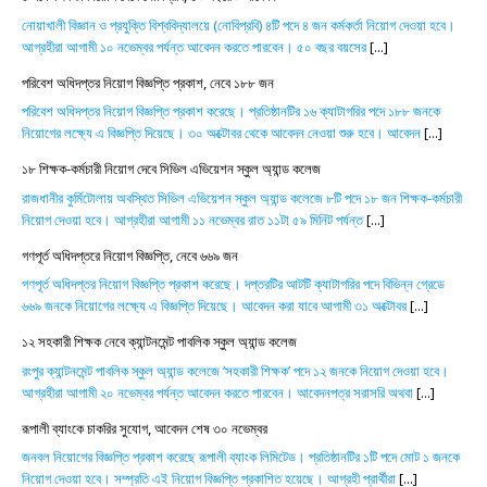
নোয়াখালী বিজ্ঞান ও প্রযুক্তি বিশ্ববিদ্যালয়ে (নোবিপ্রবি) ৪টি পদে ৪ জন কর্মকর্তা নিয়োগ দেওয়া হবে।
আগ্রহীরা আগামী ১০ নভেম্বর পর্যন্ত আবেদন করতে পারবেন। ৫০ বছর বয়সের
[...]
পরিবেশ অধিদপ্তর নিয়োগ বিজ্ঞপ্তি প্রকাশ, নেবে ১৮৮ জন
পরিবেশ অধিদপ্তর নিয়োগ বিজ্ঞপ্তি প্রকাশ করেছে। প্রতিষ্ঠানটির ১৬ ক্যাটাগরির পদে ১৮৮ জনকে
নিয়োগের লক্ষ্যে এ বিজ্ঞপ্তি দিয়েছে। ৩০ অক্টোবর থেকে আবেদন নেওয়া শুরু হবে। আবেদন
[...]
১৮ শিক্ষক-কর্মচারী নিয়োগ দেবে সিভিল এভিয়েশন স্কুল অ্যান্ড কলেজ
রাজধানীর কুর্মিটোলায় অবস্থিত সিভিল এভিয়েশন স্কুল অ্যান্ড কলেজে ৮টি পদে ১৮ জন শিক্ষক-কর্মচারী
নিয়োগ দেওয়া হবে। আগ্রহীরা আগামী ১১ নভেম্বর রাত ১১টা ৫৯ মিনিট পর্যন্ত
[...]
গণপূর্ত অধিদপ্তরে নিয়োগ বিজ্ঞপ্তি, নেবে ৬৬৯ জন
গণপূর্ত অধিদপ্তর নিয়োগ বিজ্ঞপ্তি প্রকাশ করেছে। দপ্তরটির আটটি ক্যাটাগরির পদে বিভিন্ন গ্রেডে
৬৬৯ জনকে নিয়োগের লক্ষ্যে এ বিজ্ঞপ্তি দিয়েছে। আবেদন করা যাবে আগামী ৩১ অক্টোবর
[...]
১২ সহকারী শিক্ষক নেবে ক্যান্টনমেন্ট পাবলিক স্কুল অ্যান্ড কলেজ
রংপুর ক্যান্টনমেন্ট পাবলিক স্কুল অ্যান্ড কলেজে ‘সহকারী শিক্ষক’ পদে ১২ জনকে নিয়োগ দেওয়া হবে।
আগ্রহীরা আগামী ২০ নভেম্বর পর্যন্ত আবেদন করতে পারবেন। আবেদনপত্র সরাসরি অথবা
[...]
রূপালী ব্যাংকে চাকরির সুযোগ, আবেদন শেষ ৩০ নভেম্বর
জনবল নিয়োগের বিজ্ঞপ্তি প্রকাশ করেছে রূপালী ব্যাংক লিমিটেড। প্রতিষ্ঠানটির ১টি পদে মোট ১ জনকে
নিয়োগ দেওয়া হবে। সম্প্রতি এই নিয়োগ বিজ্ঞপ্তি প্রকাশিত হয়েছে। আগ্রহী প্রার্থীরা
[...]