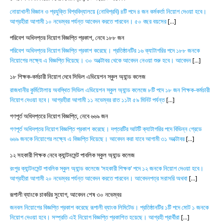
নোয়াখালী বিজ্ঞান ও প্রযুক্তি বিশ্ববিদ্যালয়ে (নোবিপ্রবি) ৪টি পদে ৪ জন কর্মকর্তা নিয়োগ দেওয়া হবে।
আগ্রহীরা আগামী ১০ নভেম্বর পর্যন্ত আবেদন করতে পারবেন। ৫০ বছর বয়সের
[...]
পরিবেশ অধিদপ্তর নিয়োগ বিজ্ঞপ্তি প্রকাশ, নেবে ১৮৮ জন
পরিবেশ অধিদপ্তর নিয়োগ বিজ্ঞপ্তি প্রকাশ করেছে। প্রতিষ্ঠানটির ১৬ ক্যাটাগরির পদে ১৮৮ জনকে
নিয়োগের লক্ষ্যে এ বিজ্ঞপ্তি দিয়েছে। ৩০ অক্টোবর থেকে আবেদন নেওয়া শুরু হবে। আবেদন
[...]
১৮ শিক্ষক-কর্মচারী নিয়োগ দেবে সিভিল এভিয়েশন স্কুল অ্যান্ড কলেজ
রাজধানীর কুর্মিটোলায় অবস্থিত সিভিল এভিয়েশন স্কুল অ্যান্ড কলেজে ৮টি পদে ১৮ জন শিক্ষক-কর্মচারী
নিয়োগ দেওয়া হবে। আগ্রহীরা আগামী ১১ নভেম্বর রাত ১১টা ৫৯ মিনিট পর্যন্ত
[...]
গণপূর্ত অধিদপ্তরে নিয়োগ বিজ্ঞপ্তি, নেবে ৬৬৯ জন
গণপূর্ত অধিদপ্তর নিয়োগ বিজ্ঞপ্তি প্রকাশ করেছে। দপ্তরটির আটটি ক্যাটাগরির পদে বিভিন্ন গ্রেডে
৬৬৯ জনকে নিয়োগের লক্ষ্যে এ বিজ্ঞপ্তি দিয়েছে। আবেদন করা যাবে আগামী ৩১ অক্টোবর
[...]
১২ সহকারী শিক্ষক নেবে ক্যান্টনমেন্ট পাবলিক স্কুল অ্যান্ড কলেজ
রংপুর ক্যান্টনমেন্ট পাবলিক স্কুল অ্যান্ড কলেজে ‘সহকারী শিক্ষক’ পদে ১২ জনকে নিয়োগ দেওয়া হবে।
আগ্রহীরা আগামী ২০ নভেম্বর পর্যন্ত আবেদন করতে পারবেন। আবেদনপত্র সরাসরি অথবা
[...]
রূপালী ব্যাংকে চাকরির সুযোগ, আবেদন শেষ ৩০ নভেম্বর
জনবল নিয়োগের বিজ্ঞপ্তি প্রকাশ করেছে রূপালী ব্যাংক লিমিটেড। প্রতিষ্ঠানটির ১টি পদে মোট ১ জনকে
নিয়োগ দেওয়া হবে। সম্প্রতি এই নিয়োগ বিজ্ঞপ্তি প্রকাশিত হয়েছে। আগ্রহী প্রার্থীরা
[...]