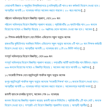
নোয়াখালী বিজ্ঞান ও প্রযুক্তি বিশ্ববিদ্যালয়ে (নোবিপ্রবি) ৪টি পদে ৪ জন কর্মকর্তা নিয়োগ দেওয়া হবে।
আগ্রহীরা আগামী ১০ নভেম্বর পর্যন্ত আবেদন করতে পারবেন। ৫০ বছর বয়সের
[...]
পরিবেশ অধিদপ্তর নিয়োগ বিজ্ঞপ্তি প্রকাশ, নেবে ১৮৮ জন
পরিবেশ অধিদপ্তর নিয়োগ বিজ্ঞপ্তি প্রকাশ করেছে। প্রতিষ্ঠানটির ১৬ ক্যাটাগরির পদে ১৮৮ জনকে
নিয়োগের লক্ষ্যে এ বিজ্ঞপ্তি দিয়েছে। ৩০ অক্টোবর থেকে আবেদন নেওয়া শুরু হবে। আবেদন
[...]
১৮ শিক্ষক-কর্মচারী নিয়োগ দেবে সিভিল এভিয়েশন স্কুল অ্যান্ড কলেজ
রাজধানীর কুর্মিটোলায় অবস্থিত সিভিল এভিয়েশন স্কুল অ্যান্ড কলেজে ৮টি পদে ১৮ জন শিক্ষক-কর্মচারী
নিয়োগ দেওয়া হবে। আগ্রহীরা আগামী ১১ নভেম্বর রাত ১১টা ৫৯ মিনিট পর্যন্ত
[...]
গণপূর্ত অধিদপ্তরে নিয়োগ বিজ্ঞপ্তি, নেবে ৬৬৯ জন
গণপূর্ত অধিদপ্তর নিয়োগ বিজ্ঞপ্তি প্রকাশ করেছে। দপ্তরটির আটটি ক্যাটাগরির পদে বিভিন্ন গ্রেডে
৬৬৯ জনকে নিয়োগের লক্ষ্যে এ বিজ্ঞপ্তি দিয়েছে। আবেদন করা যাবে আগামী ৩১ অক্টোবর
[...]
১২ সহকারী শিক্ষক নেবে ক্যান্টনমেন্ট পাবলিক স্কুল অ্যান্ড কলেজ
রংপুর ক্যান্টনমেন্ট পাবলিক স্কুল অ্যান্ড কলেজে ‘সহকারী শিক্ষক’ পদে ১২ জনকে নিয়োগ দেওয়া হবে।
আগ্রহীরা আগামী ২০ নভেম্বর পর্যন্ত আবেদন করতে পারবেন। আবেদনপত্র সরাসরি অথবা
[...]
রূপালী ব্যাংকে চাকরির সুযোগ, আবেদন শেষ ৩০ নভেম্বর
জনবল নিয়োগের বিজ্ঞপ্তি প্রকাশ করেছে রূপালী ব্যাংক লিমিটেড। প্রতিষ্ঠানটির ১টি পদে মোট ১ জনকে
নিয়োগ দেওয়া হবে। সম্প্রতি এই নিয়োগ বিজ্ঞপ্তি প্রকাশিত হয়েছে। আগ্রহী প্রার্থীরা
[...]