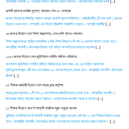
আগ্রহীরা আগামী ২০ নভেম্বর পর্যন্ত আবেদন করতে পারবেন। আবেদনপত্র সরাসরি অথবা
[...]
রূপালী ব্যাংকে চাকরির সুযোগ, আবেদন শেষ ৩০ নভেম্বর
জনবল নিয়োগের বিজ্ঞপ্তি প্রকাশ করেছে রূপালী ব্যাংক লিমিটেড। প্রতিষ্ঠানটির ১টি পদে মোট ১ জনকে
নিয়োগ দেওয়া হবে। সম্প্রতি এই নিয়োগ বিজ্ঞপ্তি প্রকাশিত হয়েছে। আগ্রহী প্রার্থীরা
[...]
২৬ জনকে নিয়োগ দেবে শিক্ষা মন্ত্রণালয়, এসএসসি পাসেও আবেদন
শিক্ষা মন্ত্রণালয়ের অধীনে মাধ্যমিক ও উচ্চ শিক্ষা বিভাগে ৫টি পদে ২৬ জনকে নিয়োগ দেওয়া হবে।
আগ্রহীরা আগামী ৬ ডিসেম্বর বিকেল ৫টা পর্যন্ত অনলাইনের মাধ্যমে আবেদন
[...]
১১৫২ জনকে নিয়োগ দেবে জুডিশিয়াল সার্ভিস কমিশন সচিবালয়
বাংলাদেশ জুডিশিয়াল সার্ভিস কমিশন সচিবালয়ের জেলা জজ এবং এর অধীনে আদালত/
ট্রাইব্যুনালসমূহে ৬টি পদে এক হাজার ১৫২ জনকে নিয়োগ দেওয়া হবে। আগ্রহীরা আগামী ৯ ডিসেম্বর
বিকেল
[...]
১৫ শিক্ষক-কর্মচারী নিয়োগ দেবে পায়রা বন্দর কর্তৃপক্ষ
পায়রা বন্দর কর্তৃপক্ষে ১১টি পদে ১৫ জন শিক্ষক-কর্মচারী নিয়োগ দেওয়া হবে। আগ্রহীরা আগামী ১১
ডিসেম্বর পর্যন্ত আবেদন করতে পারবেন। খামের উপর অবশ্যই পদের না উল্লেখ
[...]
১১ শিক্ষক নিয়োগ দেবে ইস্পাহানী পাবলিক স্কুল অ্যান্ড কলেজ
কুমিল্লা সেনানিবাসের ইস্পাহানী পাবলিক স্কুল অ্যান্ড কলেজে ৩টি পদে ১১ জন শিক্ষক নিয়োগ দেওয়া
হবে। আগ্রহীরা আগামী ৩ ডিসেম্বর পর্যন্ত অনলাইনের মাধ্যমে আবেদন করতে পারবেন।
[...]