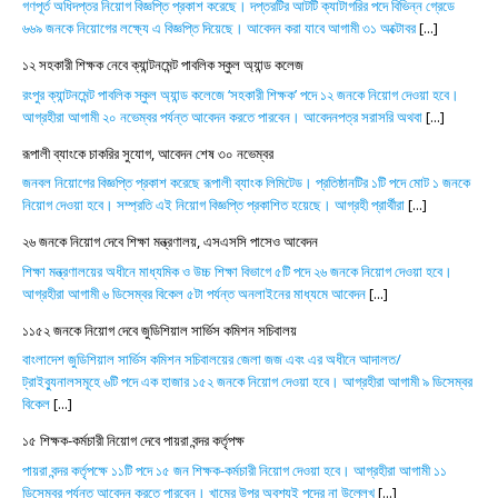
গণপূর্ত অধিদপ্তর নিয়োগ বিজ্ঞপ্তি প্রকাশ করেছে। দপ্তরটির আটটি ক্যাটাগরির পদে বিভিন্ন গ্রেডে
৬৬৯ জনকে নিয়োগের লক্ষ্যে এ বিজ্ঞপ্তি দিয়েছে। আবেদন করা যাবে আগামী ৩১ অক্টোবর
[...]
১২ সহকারী শিক্ষক নেবে ক্যান্টনমেন্ট পাবলিক স্কুল অ্যান্ড কলেজ
রংপুর ক্যান্টনমেন্ট পাবলিক স্কুল অ্যান্ড কলেজে ‘সহকারী শিক্ষক’ পদে ১২ জনকে নিয়োগ দেওয়া হবে।
আগ্রহীরা আগামী ২০ নভেম্বর পর্যন্ত আবেদন করতে পারবেন। আবেদনপত্র সরাসরি অথবা
[...]
রূপালী ব্যাংকে চাকরির সুযোগ, আবেদন শেষ ৩০ নভেম্বর
জনবল নিয়োগের বিজ্ঞপ্তি প্রকাশ করেছে রূপালী ব্যাংক লিমিটেড। প্রতিষ্ঠানটির ১টি পদে মোট ১ জনকে
নিয়োগ দেওয়া হবে। সম্প্রতি এই নিয়োগ বিজ্ঞপ্তি প্রকাশিত হয়েছে। আগ্রহী প্রার্থীরা
[...]
২৬ জনকে নিয়োগ দেবে শিক্ষা মন্ত্রণালয়, এসএসসি পাসেও আবেদন
শিক্ষা মন্ত্রণালয়ের অধীনে মাধ্যমিক ও উচ্চ শিক্ষা বিভাগে ৫টি পদে ২৬ জনকে নিয়োগ দেওয়া হবে।
আগ্রহীরা আগামী ৬ ডিসেম্বর বিকেল ৫টা পর্যন্ত অনলাইনের মাধ্যমে আবেদন
[...]
১১৫২ জনকে নিয়োগ দেবে জুডিশিয়াল সার্ভিস কমিশন সচিবালয়
বাংলাদেশ জুডিশিয়াল সার্ভিস কমিশন সচিবালয়ের জেলা জজ এবং এর অধীনে আদালত/
ট্রাইব্যুনালসমূহে ৬টি পদে এক হাজার ১৫২ জনকে নিয়োগ দেওয়া হবে। আগ্রহীরা আগামী ৯ ডিসেম্বর
বিকেল
[...]
১৫ শিক্ষক-কর্মচারী নিয়োগ দেবে পায়রা বন্দর কর্তৃপক্ষ
পায়রা বন্দর কর্তৃপক্ষে ১১টি পদে ১৫ জন শিক্ষক-কর্মচারী নিয়োগ দেওয়া হবে। আগ্রহীরা আগামী ১১
ডিসেম্বর পর্যন্ত আবেদন করতে পারবেন। খামের উপর অবশ্যই পদের না উল্লেখ
[...]