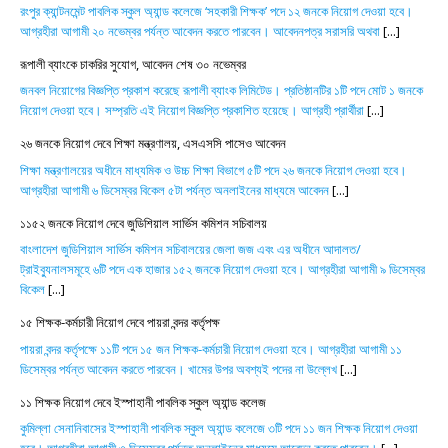
রংপুর ক্যান্টনমেন্ট পাবলিক স্কুল অ্যান্ড কলেজে ‘সহকারী শিক্ষক’ পদে ১২ জনকে নিয়োগ দেওয়া হবে।
আগ্রহীরা আগামী ২০ নভেম্বর পর্যন্ত আবেদন করতে পারবেন। আবেদনপত্র সরাসরি অথবা
[...]
রূপালী ব্যাংকে চাকরির সুযোগ, আবেদন শেষ ৩০ নভেম্বর
জনবল নিয়োগের বিজ্ঞপ্তি প্রকাশ করেছে রূপালী ব্যাংক লিমিটেড। প্রতিষ্ঠানটির ১টি পদে মোট ১ জনকে
নিয়োগ দেওয়া হবে। সম্প্রতি এই নিয়োগ বিজ্ঞপ্তি প্রকাশিত হয়েছে। আগ্রহী প্রার্থীরা
[...]
২৬ জনকে নিয়োগ দেবে শিক্ষা মন্ত্রণালয়, এসএসসি পাসেও আবেদন
শিক্ষা মন্ত্রণালয়ের অধীনে মাধ্যমিক ও উচ্চ শিক্ষা বিভাগে ৫টি পদে ২৬ জনকে নিয়োগ দেওয়া হবে।
আগ্রহীরা আগামী ৬ ডিসেম্বর বিকেল ৫টা পর্যন্ত অনলাইনের মাধ্যমে আবেদন
[...]
১১৫২ জনকে নিয়োগ দেবে জুডিশিয়াল সার্ভিস কমিশন সচিবালয়
বাংলাদেশ জুডিশিয়াল সার্ভিস কমিশন সচিবালয়ের জেলা জজ এবং এর অধীনে আদালত/
ট্রাইব্যুনালসমূহে ৬টি পদে এক হাজার ১৫২ জনকে নিয়োগ দেওয়া হবে। আগ্রহীরা আগামী ৯ ডিসেম্বর
বিকেল
[...]
১৫ শিক্ষক-কর্মচারী নিয়োগ দেবে পায়রা বন্দর কর্তৃপক্ষ
পায়রা বন্দর কর্তৃপক্ষে ১১টি পদে ১৫ জন শিক্ষক-কর্মচারী নিয়োগ দেওয়া হবে। আগ্রহীরা আগামী ১১
ডিসেম্বর পর্যন্ত আবেদন করতে পারবেন। খামের উপর অবশ্যই পদের না উল্লেখ
[...]
১১ শিক্ষক নিয়োগ দেবে ইস্পাহানী পাবলিক স্কুল অ্যান্ড কলেজ
কুমিল্লা সেনানিবাসের ইস্পাহানী পাবলিক স্কুল অ্যান্ড কলেজে ৩টি পদে ১১ জন শিক্ষক নিয়োগ দেওয়া