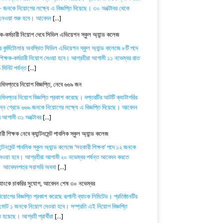
 জনকে নিয়োগের লক্ষ্যে এ বিজ্ঞপ্তি দিয়েছে। ৩০ অক্টোবর থেকে
নেওয়া শুরু হবে। আবেদন
[...]
ষক-কর্মচারী নিয়োগ দেবে সিভিল এভিয়েশন স্কুল অ্যান্ড কলেজ
র কুর্মিটোলায় অবস্থিত সিভিল এভিয়েশন স্কুল অ্যান্ড কলেজে ৮টি পদে
িক্ষক-কর্মচারী নিয়োগ দেওয়া হবে। আগ্রহীরা আগামী ১১ নভেম্বর রাত
মিনিট পর্যন্ত
[...]
অধিদপ্তরে নিয়োগ বিজ্ঞপ্তি, নেবে ৬৬৯ জন
অধিদপ্তর নিয়োগ বিজ্ঞপ্তি প্রকাশ করেছে। দপ্তরটির আটটি ক্যাটাগরির
িন্ন গ্রেডে ৬৬৯ জনকে নিয়োগের লক্ষ্যে এ বিজ্ঞপ্তি দিয়েছে। আবেদন
ে আগামী ৩১ অক্টোবর
[...]
ী শিক্ষক নেবে ক্যান্টনমেন্ট পাবলিক স্কুল অ্যান্ড কলেজ
যান্টনমেন্ট পাবলিক স্কুল অ্যান্ড কলেজে ‘সহকারী শিক্ষক’ পদে ১২ জনকে
েওয়া হবে। আগ্রহীরা আগামী ২০ নভেম্বর পর্যন্ত আবেদন করতে
। আবেদনপত্র সরাসরি অথবা
[...]
ব্যাংকে চাকরির সুযোগ, আবেদন শেষ ৩০ নভেম্বর
োগের বিজ্ঞপ্তি প্রকাশ করেছে রূপালী ব্যাংক লিমিটেড। প্রতিষ্ঠানটির
 মোট ১ জনকে নিয়োগ দেওয়া হবে। সম্প্রতি এই নিয়োগ বিজ্ঞপ্তি
 হয়েছে। আগ্রহী প্রার্থীরা
[...]