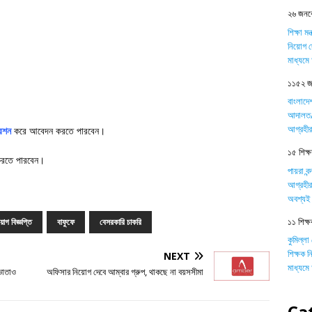
২৬ জনকে
শিক্ষা ম
নিয়োগ দ
মাধ্যম
১১৫২ জন
বাংলাদে
আদালত/ট
আগ্রহীর
রেশন
করে আবেদন করতে পারবেন।
১৫ শিক্ষক
করতে পারবেন।
পায়রা বন
আগ্রহীর
অবশ্যই 
১১ শিক্ষ
য়োগ বিজ্ঞপ্তি
বাফুফে
বেসরকারি চাকরি
কুমিল্লা
শিক্ষক 
NEXT
মাধ্যম
 ভাতাও
অফিসার নিয়োগ দেবে আম্বার গ্রুপ, থাকছে না বয়সসীমা
Ca