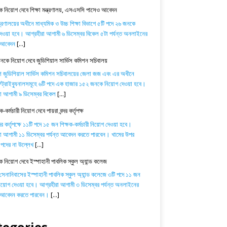
 নিয়োগ দেবে শিক্ষা মন্ত্রণালয়, এসএসসি পাসেও আবেদন
ন্ত্রণালয়ের অধীনে মাধ্যমিক ও উচ্চ শিক্ষা বিভাগে ৫টি পদে ২৬ জনকে
েওয়া হবে। আগ্রহীরা আগামী ৬ ডিসেম্বর বিকেল ৫টা পর্যন্ত অনলাইনের
ে আবেদন
[...]
কে নিয়োগ দেবে জুডিশিয়াল সার্ভিস কমিশন সচিবালয়
শ জুডিশিয়াল সার্ভিস কমিশন সচিবালয়ের জেলা জজ এবং এর অধীনে
্রাইব্যুনালসমূহে ৬টি পদে এক হাজার ১৫২ জনকে নিয়োগ দেওয়া হবে।
া আগামী ৯ ডিসেম্বর বিকেল
[...]
-কর্মচারী নিয়োগ দেবে পায়রা বন্দর কর্তৃপক্ষ
্দর কর্তৃপক্ষে ১১টি পদে ১৫ জন শিক্ষক-কর্মচারী নিয়োগ দেওয়া হবে।
া আগামী ১১ ডিসেম্বর পর্যন্ত আবেদন করতে পারবেন। খামের উপর
পদের না উল্লেখ
[...]
ক নিয়োগ দেবে ইস্পাহানী পাবলিক স্কুল অ্যান্ড কলেজ
 সেনানিবাসের ইস্পাহানী পাবলিক স্কুল অ্যান্ড কলেজে ৩টি পদে ১১ জন
নিয়োগ দেওয়া হবে। আগ্রহীরা আগামী ৩ ডিসেম্বর পর্যন্ত অনলাইনের
ে আবেদন করতে পারবেন।
[...]
tegories