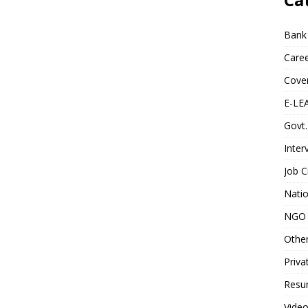
Bank
Caree
Cover
E-LE
Govt.
Inter
Job C
Natio
NGO 
Othe
Priva
Resum
Video