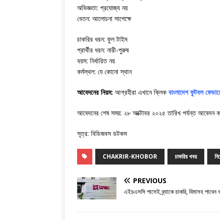
অভিজ্ঞতা: প্রযোজ্য নয়
বেতন: আলোচনা সাপেক্ষে
চাকরির ধরন: ফুল টাইম
প্রার্থীর ধরন: নারী-পুরুষ
বয়স: নির্ধারিত নয়
কর্মস্থল: যে কোনো স্থান
আবেদনের নিয়ম:
আগ্রহীরা এখানে ক্লিক
বাংলাদেশ ফুটবল ফেডা
আবেদনের শেষ সময়: ২৮ অক্টোবর ২০২৫ তারিখ পর্যন্ত আবেদন 
সূত্র: বিডিজবস ডটকম
CHAKRIR-KHOBOR
চাকরির খবর
নি
PREVIOUS
এইচএসসি পাসেই ব্র্যাকে চাকরি, বিমাসহ পাবেন