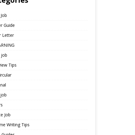
 Job
r Guide
 Letter
ARNING
 job
view Tips
ircular
nal
job
rs
te Job
e Writing Tips
 Guides