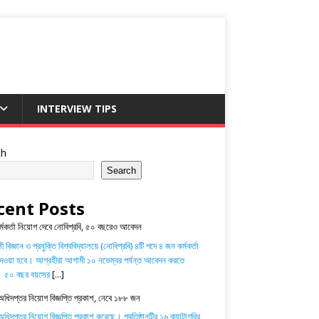
INTERVIEW TIPS
ch
Search
cent Posts
র্মকর্তা নিয়োগ দেবে নোবিপ্রবি, ৫০ বছরেও আবেদন
 বিজ্ঞান ও প্রযুক্তি বিশ্ববিদ্যালয়ে (নোবিপ্রবি) ৪টি পদে ৪ জন কর্মকর্তা
েওয়া হবে। আগ্রহীরা আগামী ১০ নভেম্বর পর্যন্ত আবেদন করতে
। ৫০ বছর বয়সের
[...]
অধিদপ্তর নিয়োগ বিজ্ঞপ্তি প্রকাশ, নেবে ১৮৮ জন
ধিদপ্তর নিয়োগ বিজ্ঞপ্তি প্রকাশ করেছে। প্রতিষ্ঠানটির ১৬ ক্যাটাগরির