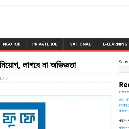
NGO JOB
PRIVATE JOB
NATIONAL
E-LEARNING
নিয়োগ, লাগবে না অভিজ্ঞতা
Sear
0
Re
৪ পদে ক
নোয়াখালী
নিয়োগ দ
পারবেন
পরিবেশ 
পরিবেশ অ