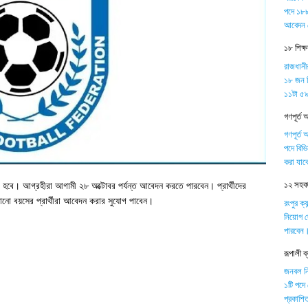
পদে ১৮৮
আবেদন 
১৮ শিক্
রাজধানী
১৮ জন শ
১১টা ৫৯ 
গণপূর্ত 
গণপূর্ত 
পদে বিভ
করা যাব
১২ সহকার
া হবে। আগ্রহীরা আগামী ২৮ অক্টোবর পর্যন্ত আবেদন করতে পারবেন। প্রার্থীদের
নো বয়সের প্রার্থীরা আবেদন করার সুযোগ পাবেন।
রংপুর ক্
নিয়োগ দ
পারবেন
রূপালী 
জনবল নিয়
১টি পদে
প্রকাশিত