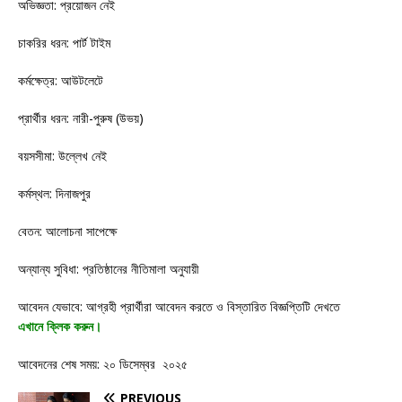
অভিজ্ঞতা: প্রয়োজন নেই
চাকরির ধরন: পার্ট টাইম
কর্মক্ষেত্র: আউটলেটে
প্রার্থীর ধরন: নারী-পুরুষ (উভয়)
বয়সসীমা: উল্লেখ নেই
কর্মস্থল: দিনাজপুর
বেতন: আলোচনা সাপেক্ষে
অন্যান্য সুবিধা: প্রতিষ্ঠানের নীতিমালা অনুযায়ী
আবেদন যেভাবে: আগ্রহী প্রার্থীরা আবেদন করতে ও বিস্তারিত বিজ্ঞপ্তিটি দেখতে
এখানে
ক্লিক
করুন।
আবেদনের শেষ সময়: ২০ ডিসেম্বর ২০২৫
PREVIOUS