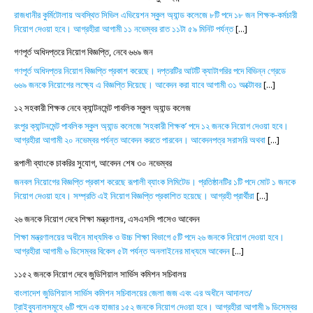
রাজধানীর কুর্মিটোলায় অবস্থিত সিভিল এভিয়েশন স্কুল অ্যান্ড কলেজে ৮টি পদে ১৮ জন শিক্ষক-কর্মচারী
নিয়োগ দেওয়া হবে। আগ্রহীরা আগামী ১১ নভেম্বর রাত ১১টা ৫৯ মিনিট পর্যন্ত
[...]
গণপূর্ত অধিদপ্তরে নিয়োগ বিজ্ঞপ্তি, নেবে ৬৬৯ জন
গণপূর্ত অধিদপ্তর নিয়োগ বিজ্ঞপ্তি প্রকাশ করেছে। দপ্তরটির আটটি ক্যাটাগরির পদে বিভিন্ন গ্রেডে
৬৬৯ জনকে নিয়োগের লক্ষ্যে এ বিজ্ঞপ্তি দিয়েছে। আবেদন করা যাবে আগামী ৩১ অক্টোবর
[...]
১২ সহকারী শিক্ষক নেবে ক্যান্টনমেন্ট পাবলিক স্কুল অ্যান্ড কলেজ
রংপুর ক্যান্টনমেন্ট পাবলিক স্কুল অ্যান্ড কলেজে ‘সহকারী শিক্ষক’ পদে ১২ জনকে নিয়োগ দেওয়া হবে।
আগ্রহীরা আগামী ২০ নভেম্বর পর্যন্ত আবেদন করতে পারবেন। আবেদনপত্র সরাসরি অথবা
[...]
রূপালী ব্যাংকে চাকরির সুযোগ, আবেদন শেষ ৩০ নভেম্বর
জনবল নিয়োগের বিজ্ঞপ্তি প্রকাশ করেছে রূপালী ব্যাংক লিমিটেড। প্রতিষ্ঠানটির ১টি পদে মোট ১ জনকে
নিয়োগ দেওয়া হবে। সম্প্রতি এই নিয়োগ বিজ্ঞপ্তি প্রকাশিত হয়েছে। আগ্রহী প্রার্থীরা
[...]
২৬ জনকে নিয়োগ দেবে শিক্ষা মন্ত্রণালয়, এসএসসি পাসেও আবেদন
শিক্ষা মন্ত্রণালয়ের অধীনে মাধ্যমিক ও উচ্চ শিক্ষা বিভাগে ৫টি পদে ২৬ জনকে নিয়োগ দেওয়া হবে।
আগ্রহীরা আগামী ৬ ডিসেম্বর বিকেল ৫টা পর্যন্ত অনলাইনের মাধ্যমে আবেদন
[...]
১১৫২ জনকে নিয়োগ দেবে জুডিশিয়াল সার্ভিস কমিশন সচিবালয়
বাংলাদেশ জুডিশিয়াল সার্ভিস কমিশন সচিবালয়ের জেলা জজ এবং এর অধীনে আদালত/
ট্রাইব্যুনালসমূহে ৬টি পদে এক হাজার ১৫২ জনকে নিয়োগ দেওয়া হবে। আগ্রহীরা আগামী ৯ ডিসেম্বর