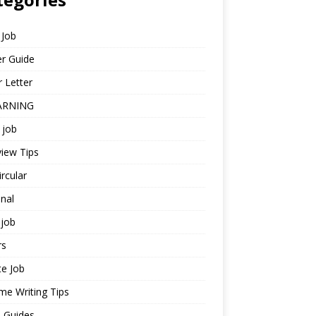
 Job
r Guide
 Letter
ARNING
 job
view Tips
ircular
nal
job
rs
te Job
e Writing Tips
 Guides