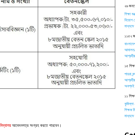
২৬ জনকে
শিক্ষা ম
নিয়োগ দ
মাধ্যম
১১৫২ জন
বাংলাদে
আদালত/ট
আগ্রহীর
১৫ শিক্ষক
পায়রা বন
আগ্রহীর
অবশ্যই 
১১ শিক্ষ
কুমিল্লা
শিক্ষক 
মাধ্যম
বিদ্যালয়
আবেদনপত্র সংগ্রহ করতে পারবেন।
Ca