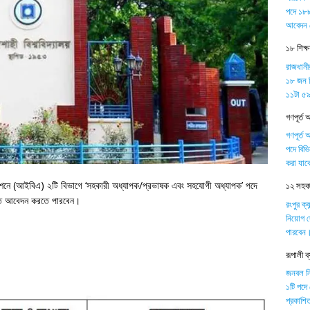
পদে ১৮৮
আবেদন 
১৮ শিক্
রাজধানী
১৮ জন শ
১১টা ৫৯ 
গণপূর্ত 
গণপূর্ত 
পদে বিভ
করা যাব
্রেশনে (আইবিএ) ২টি বিভাগে ‘সহকারী অধ্যাপক/প্রভাষক এবং সহযোগী অধ্যাপক’ পদে
১২ সহকার
ন্ত আবেদন করতে পারবেন।
রংপুর ক্
নিয়োগ দ
পারবেন
রূপালী 
জনবল নিয়
১টি পদে
প্রকাশিত