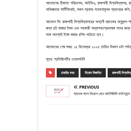
আবেদনের ঠিকানা: পরিচালক, আইবিএ, রাজশাহী বিশ্ববিদ্যালয়, রাজশ
অভিজ্ঞতার সার্টিফিকেট, সকল প্রকার গবেষণামূলক প্রবন্ধের কপ
আবেদন ফি: রাজশাহী বিশ্ববিদ্যালয়ের অগ্রণী ব্যাংকের অনুকূ
জন্য দুই হাজার টাকা এবং সহকারী অধ্যাপক/প্রভাষক পদের জন্য
সঙ্গে অবশ্যই টাকা জমার রশিদ পাঠাতে হবে।
আবেদনের শেষ সময়: ১৫ ডিসেম্বর ২০২৫ তারিখ বিকাল ৪টা পর্
সূত্র: প্রতিষ্ঠানটির ওয়েবসাইট
চাকরির খবর
নিয়োগ বিজ্ঞপ্তি
রাজশাহী বিশ্ববিদ
PREVIOUS
স্নাতক পাসে নিয়োগ দেবে আইপিডিসি ফাইন্যান্স