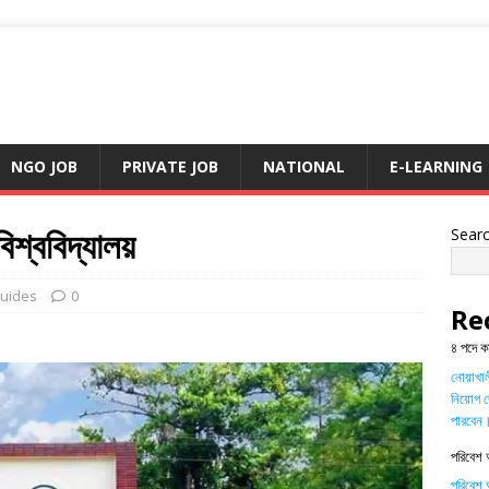
NGO JOB
PRIVATE JOB
NATIONAL
E-LEARNING
িশ্ববিদ্যালয়
Sear
uides
0
Re
৪ পদে ক
নোয়াখালী
নিয়োগ দ
পারবেন
পরিবেশ 
পরিবেশ অ