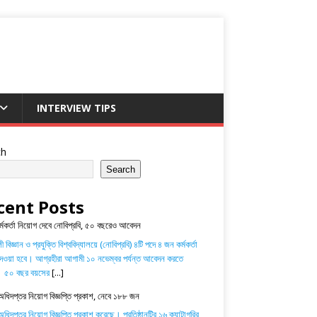
INTERVIEW TIPS
ch
Search
cent Posts
র্মকর্তা নিয়োগ দেবে নোবিপ্রবি, ৫০ বছরেও আবেদন
 বিজ্ঞান ও প্রযুক্তি বিশ্ববিদ্যালয়ে (নোবিপ্রবি) ৪টি পদে ৪ জন কর্মকর্তা
েওয়া হবে। আগ্রহীরা আগামী ১০ নভেম্বর পর্যন্ত আবেদন করতে
। ৫০ বছর বয়সের
[...]
অধিদপ্তর নিয়োগ বিজ্ঞপ্তি প্রকাশ, নেবে ১৮৮ জন
ধিদপ্তর নিয়োগ বিজ্ঞপ্তি প্রকাশ করেছে। প্রতিষ্ঠানটির ১৬ ক্যাটাগরির