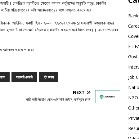
াহী। চাকরিরত প্রার্থীদের ক্ষেত্রে যথাযথ কর্তৃপক্ষের অনুমতি পত্র, চাকরির
ি, জাতীয় পরিচয়পত্রের কপি আবেদনপত্রের সঙ্গে সংযুক্ত করতে হবে।
Bank
লে পরিচালক, আইবিএ, সঞ্চয়ী হিসাব ২০০০০২২৩৬২৭৩ নম্বরে সহযোগী অধ্যাপক পদের
Caree
 এক হাজার টাকা পে-অর্ডার/ব্যাংক ড্রাফটের মাধ্যমে জমা দিতে হবে।। আবেদনপত্রের
Cover
E-LE
যন্ত আবেদন করতে পারবেন।
Govt.
Inter
Job C
্যালয়
সরকারি-চাকরি
হট জবস
Natio
NEXT
NGO 
নারী কর্মী নিয়োগ দেবে এসিআই মটরস, কর্মস্থল ঢাকা
Othe
Priva
Resum
Video