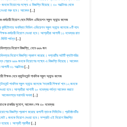
 জনকে নিয়োগের লক্ষ্যে এ বিজ্ঞপ্তি দিয়েছে। ৩০ অক্টোবর থেকে
নেওয়া শুরু হবে। আবেদন
[...]
ষক-কর্মচারী নিয়োগ দেবে সিভিল এভিয়েশন স্কুল অ্যান্ড কলেজ
র কুর্মিটোলায় অবস্থিত সিভিল এভিয়েশন স্কুল অ্যান্ড কলেজে ৮টি পদে
িক্ষক-কর্মচারী নিয়োগ দেওয়া হবে। আগ্রহীরা আগামী ১১ নভেম্বর রাত
মিনিট পর্যন্ত
[...]
অধিদপ্তরে নিয়োগ বিজ্ঞপ্তি, নেবে ৬৬৯ জন
অধিদপ্তর নিয়োগ বিজ্ঞপ্তি প্রকাশ করেছে। দপ্তরটির আটটি ক্যাটাগরির
িন্ন গ্রেডে ৬৬৯ জনকে নিয়োগের লক্ষ্যে এ বিজ্ঞপ্তি দিয়েছে। আবেদন
ে আগামী ৩১ অক্টোবর
[...]
ী শিক্ষক নেবে ক্যান্টনমেন্ট পাবলিক স্কুল অ্যান্ড কলেজ
যান্টনমেন্ট পাবলিক স্কুল অ্যান্ড কলেজে ‘সহকারী শিক্ষক’ পদে ১২ জনকে
েওয়া হবে। আগ্রহীরা আগামী ২০ নভেম্বর পর্যন্ত আবেদন করতে
। আবেদনপত্র সরাসরি অথবা
[...]
ব্যাংকে চাকরির সুযোগ, আবেদন শেষ ৩০ নভেম্বর
োগের বিজ্ঞপ্তি প্রকাশ করেছে রূপালী ব্যাংক লিমিটেড। প্রতিষ্ঠানটির
 মোট ১ জনকে নিয়োগ দেওয়া হবে। সম্প্রতি এই নিয়োগ বিজ্ঞপ্তি
 হয়েছে। আগ্রহী প্রার্থীরা
[...]