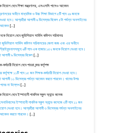
 নিয়োগ দেবে শিক্ষা মন্ত্রণালয়, এসএসসি পাসেও আবেদন
ন্ত্রণালয়ের অধীনে মাধ্যমিক ও উচ্চ শিক্ষা বিভাগে ৫টি পদে ২৬ জনকে
েওয়া হবে। আগ্রহীরা আগামী ৬ ডিসেম্বর বিকেল ৫টা পর্যন্ত অনলাইনের
ে আবেদন
[...]
কে নিয়োগ দেবে জুডিশিয়াল সার্ভিস কমিশন সচিবালয়
শ জুডিশিয়াল সার্ভিস কমিশন সচিবালয়ের জেলা জজ এবং এর অধীনে
্রাইব্যুনালসমূহে ৬টি পদে এক হাজার ১৫২ জনকে নিয়োগ দেওয়া হবে।
া আগামী ৯ ডিসেম্বর বিকেল
[...]
-কর্মচারী নিয়োগ দেবে পায়রা বন্দর কর্তৃপক্ষ
্দর কর্তৃপক্ষে ১১টি পদে ১৫ জন শিক্ষক-কর্মচারী নিয়োগ দেওয়া হবে।
া আগামী ১১ ডিসেম্বর পর্যন্ত আবেদন করতে পারবেন। খামের উপর
পদের না উল্লেখ
[...]
ক নিয়োগ দেবে ইস্পাহানী পাবলিক স্কুল অ্যান্ড কলেজ
 সেনানিবাসের ইস্পাহানী পাবলিক স্কুল অ্যান্ড কলেজে ৩টি পদে ১১ জন
নিয়োগ দেওয়া হবে। আগ্রহীরা আগামী ৩ ডিসেম্বর পর্যন্ত অনলাইনের
ে আবেদন করতে পারবেন।
[...]
tegories