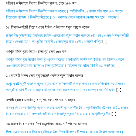
পরিবেশ অধিদপ্তর নিয়োগ বিজ্ঞপ্তি প্রকাশ, নেবে ১৮৮ জন
পরিবেশ অধিদপ্তর নিয়োগ বিজ্ঞপ্তি প্রকাশ করেছে। প্রতিষ্ঠানটির ১৬ ক্যাটাগরির পদে ১৮৮ জনকে
নিয়োগের লক্ষ্যে এ বিজ্ঞপ্তি দিয়েছে। ৩০ অক্টোবর থেকে আবেদন নেওয়া শুরু হবে। আবেদন
[...]
১৮ শিক্ষক-কর্মচারী নিয়োগ দেবে সিভিল এভিয়েশন স্কুল অ্যান্ড কলেজ
রাজধানীর কুর্মিটোলায় অবস্থিত সিভিল এভিয়েশন স্কুল অ্যান্ড কলেজে ৮টি পদে ১৮ জন শিক্ষক-কর্মচারী
নিয়োগ দেওয়া হবে। আগ্রহীরা আগামী ১১ নভেম্বর রাত ১১টা ৫৯ মিনিট পর্যন্ত
[...]
গণপূর্ত অধিদপ্তরে নিয়োগ বিজ্ঞপ্তি, নেবে ৬৬৯ জন
গণপূর্ত অধিদপ্তর নিয়োগ বিজ্ঞপ্তি প্রকাশ করেছে। দপ্তরটির আটটি ক্যাটাগরির পদে বিভিন্ন গ্রেডে
৬৬৯ জনকে নিয়োগের লক্ষ্যে এ বিজ্ঞপ্তি দিয়েছে। আবেদন করা যাবে আগামী ৩১ অক্টোবর
[...]
১২ সহকারী শিক্ষক নেবে ক্যান্টনমেন্ট পাবলিক স্কুল অ্যান্ড কলেজ
রংপুর ক্যান্টনমেন্ট পাবলিক স্কুল অ্যান্ড কলেজে ‘সহকারী শিক্ষক’ পদে ১২ জনকে নিয়োগ দেওয়া হবে।
আগ্রহীরা আগামী ২০ নভেম্বর পর্যন্ত আবেদন করতে পারবেন। আবেদনপত্র সরাসরি অথবা
[...]
রূপালী ব্যাংকে চাকরির সুযোগ, আবেদন শেষ ৩০ নভেম্বর
জনবল নিয়োগের বিজ্ঞপ্তি প্রকাশ করেছে রূপালী ব্যাংক লিমিটেড। প্রতিষ্ঠানটির ১টি পদে মোট ১ জনকে
নিয়োগ দেওয়া হবে। সম্প্রতি এই নিয়োগ বিজ্ঞপ্তি প্রকাশিত হয়েছে। আগ্রহী প্রার্থীরা
[...]
২৬ জনকে নিয়োগ দেবে শিক্ষা মন্ত্রণালয়, এসএসসি পাসেও আবেদন
শিক্ষা মন্ত্রণালয়ের অধীনে মাধ্যমিক ও উচ্চ শিক্ষা বিভাগে ৫টি পদে ২৬ জনকে নিয়োগ দেওয়া হবে।