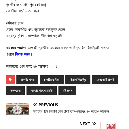
প্রার্থীর ধরন: নারী-পুরুষ (উভয়)
বয়সসীমা: সর্বোচ্চ ৩০ বছর
কর্মস্থল: ঢাকা
বেতন: আকর্ষণীয় এবং প্রতিযোগিতামূলক বেতন
অন্যান্য সুবিধা: কোম্পানির নীতিমালা অনুযায়ী
আবেদন যেভাবে
: আগ্রহী প্রার্থীরা আবেদন করতে ও বিস্তারিত বিজ্ঞপ্তিটি দেখতে
এখানে
ক্লিক করুন
।
আবেদনের শেষ সময়: ২৮ অক্টোবর ২০২৫
চাকরির খবর
চাকরির ভাইভা
নিয়োগ বিজ্ঞপ্তি
বেসরকারি চাকরি
সাক্ষাৎকার
স্কয়ার গ্রুপে চাকরি
হট জবস
PREVIOUS
স্নাতক পাসে নিয়োগ দেবে ঢাকা স্টক এক্সচেঞ্জ, ৪০ বছরেও আবেদন
NEXT