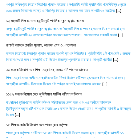
গণপূর্ত অধিদপ্তর নিয়োগ বিজ্ঞপ্তি প্রকাশ করেছে। দপ্তরটির আটটি ক্যাটাগরির পদে বিভিন্ন গ্রেডে
৬৬৯ জনকে নিয়োগের লক্ষ্যে এ বিজ্ঞপ্তি দিয়েছে। আবেদন করা যাবে আগামী ৩১ অক্টোবর
[...]
১২ সহকারী শিক্ষক নেবে ক্যান্টনমেন্ট পাবলিক স্কুল অ্যান্ড কলেজ
রংপুর ক্যান্টনমেন্ট পাবলিক স্কুল অ্যান্ড কলেজে ‘সহকারী শিক্ষক’ পদে ১২ জনকে নিয়োগ দেওয়া হবে।
আগ্রহীরা আগামী ২০ নভেম্বর পর্যন্ত আবেদন করতে পারবেন। আবেদনপত্র সরাসরি অথবা
[...]
রূপালী ব্যাংকে চাকরির সুযোগ, আবেদন শেষ ৩০ নভেম্বর
জনবল নিয়োগের বিজ্ঞপ্তি প্রকাশ করেছে রূপালী ব্যাংক লিমিটেড। প্রতিষ্ঠানটির ১টি পদে মোট ১ জনকে
নিয়োগ দেওয়া হবে। সম্প্রতি এই নিয়োগ বিজ্ঞপ্তি প্রকাশিত হয়েছে। আগ্রহী প্রার্থীরা
[...]
২৬ জনকে নিয়োগ দেবে শিক্ষা মন্ত্রণালয়, এসএসসি পাসেও আবেদন
শিক্ষা মন্ত্রণালয়ের অধীনে মাধ্যমিক ও উচ্চ শিক্ষা বিভাগে ৫টি পদে ২৬ জনকে নিয়োগ দেওয়া হবে।
আগ্রহীরা আগামী ৬ ডিসেম্বর বিকেল ৫টা পর্যন্ত অনলাইনের মাধ্যমে আবেদন
[...]
১১৫২ জনকে নিয়োগ দেবে জুডিশিয়াল সার্ভিস কমিশন সচিবালয়
বাংলাদেশ জুডিশিয়াল সার্ভিস কমিশন সচিবালয়ের জেলা জজ এবং এর অধীনে আদালত/
ট্রাইব্যুনালসমূহে ৬টি পদে এক হাজার ১৫২ জনকে নিয়োগ দেওয়া হবে। আগ্রহীরা আগামী ৯ ডিসেম্বর
বিকেল
[...]
১৫ শিক্ষক-কর্মচারী নিয়োগ দেবে পায়রা বন্দর কর্তৃপক্ষ
পায়রা বন্দর কর্তৃপক্ষে ১১টি পদে ১৫ জন শিক্ষক-কর্মচারী নিয়োগ দেওয়া হবে। আগ্রহীরা আগামী ১১