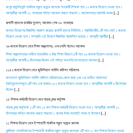
রংপুর ক্যান্টনমেন্ট পাবলিক স্কুল অ্যান্ড কলেজে ‘সহকারী শিক্ষক’ পদে ১২ জনকে নিয়োগ দেওয়া হবে।
আগ্রহীরা আগামী ২০ নভেম্বর পর্যন্ত আবেদন করতে পারবেন। আবেদনপত্র সরাসরি অথবা
[...]
রূপালী ব্যাংকে চাকরির সুযোগ, আবেদন শেষ ৩০ নভেম্বর
জনবল নিয়োগের বিজ্ঞপ্তি প্রকাশ করেছে রূপালী ব্যাংক লিমিটেড। প্রতিষ্ঠানটির ১টি পদে মোট ১ জনকে
নিয়োগ দেওয়া হবে। সম্প্রতি এই নিয়োগ বিজ্ঞপ্তি প্রকাশিত হয়েছে। আগ্রহী প্রার্থীরা
[...]
২৬ জনকে নিয়োগ দেবে শিক্ষা মন্ত্রণালয়, এসএসসি পাসেও আবেদন
শিক্ষা মন্ত্রণালয়ের অধীনে মাধ্যমিক ও উচ্চ শিক্ষা বিভাগে ৫টি পদে ২৬ জনকে নিয়োগ দেওয়া হবে।
আগ্রহীরা আগামী ৬ ডিসেম্বর বিকেল ৫টা পর্যন্ত অনলাইনের মাধ্যমে আবেদন
[...]
১১৫২ জনকে নিয়োগ দেবে জুডিশিয়াল সার্ভিস কমিশন সচিবালয়
বাংলাদেশ জুডিশিয়াল সার্ভিস কমিশন সচিবালয়ের জেলা জজ এবং এর অধীনে আদালত/
ট্রাইব্যুনালসমূহে ৬টি পদে এক হাজার ১৫২ জনকে নিয়োগ দেওয়া হবে। আগ্রহীরা আগামী ৯ ডিসেম্বর
বিকেল
[...]
১৫ শিক্ষক-কর্মচারী নিয়োগ দেবে পায়রা বন্দর কর্তৃপক্ষ
পায়রা বন্দর কর্তৃপক্ষে ১১টি পদে ১৫ জন শিক্ষক-কর্মচারী নিয়োগ দেওয়া হবে। আগ্রহীরা আগামী ১১
ডিসেম্বর পর্যন্ত আবেদন করতে পারবেন। খামের উপর অবশ্যই পদের না উল্লেখ
[...]
১১ শিক্ষক নিয়োগ দেবে ইস্পাহানী পাবলিক স্কুল অ্যান্ড কলেজ
কুমিল্লা সেনানিবাসের ইস্পাহানী পাবলিক স্কুল অ্যান্ড কলেজে ৩টি পদে ১১ জন শিক্ষক নিয়োগ দেওয়া