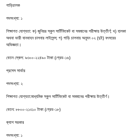
গাড়িচালক
পদসংখ্যা: ১
শিক্ষাগত যোগ্যতা: ক) জুনিয়র স্কুল সার্টিফিকেট বা সমমানের পরীক্ষায় উত্তীর্ণ; খ) হালকা
অথবা ভারী যানবাহন চালনার লাইসেন্স; গ) গাড়ি চালনায় অন্যূন ০২ (দুই) বৎসরের
অভিজ্ঞতা।
বেতন স্কেল: ৯৩০০-২২৪৯০ টাকা (গ্রেড-১৬)
প্রসেস সার্ভার
পদসংখ্যা: ২
শিক্ষাগত যোগ্যতা:মাধ্যমিক স্কুল সার্টিফিকেট বা সমমানের পরীক্ষায় উত্তীর্ণ।
বেতন: ৮৮০০-২১৩১০ টাকা (গ্রেড-১৮)
ক্যাশ সরকার
পদসংখ্যা: ১