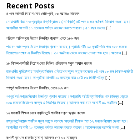
Recent Posts
৪ পদে কর্মকর্তা নিয়োগ দেবে নোবিপ্রবি, ৫০ বছরেও আবেদন
নোয়াখালী বিজ্ঞান ও প্রযুক্তি বিশ্ববিদ্যালয়ে (নোবিপ্রবি) ৪টি পদে ৪ জন কর্মকর্তা নিয়োগ দেওয়া হবে।
আগ্রহীরা আগামী ১০ নভেম্বর পর্যন্ত আবেদন করতে পারবেন। ৫০ বছর বয়সের
[...]
পরিবেশ অধিদপ্তর নিয়োগ বিজ্ঞপ্তি প্রকাশ, নেবে ১৮৮ জন
পরিবেশ অধিদপ্তর নিয়োগ বিজ্ঞপ্তি প্রকাশ করেছে। প্রতিষ্ঠানটির ১৬ ক্যাটাগরির পদে ১৮৮ জনকে
নিয়োগের লক্ষ্যে এ বিজ্ঞপ্তি দিয়েছে। ৩০ অক্টোবর থেকে আবেদন নেওয়া শুরু হবে। আবেদন
[...]
১৮ শিক্ষক-কর্মচারী নিয়োগ দেবে সিভিল এভিয়েশন স্কুল অ্যান্ড কলেজ
রাজধানীর কুর্মিটোলায় অবস্থিত সিভিল এভিয়েশন স্কুল অ্যান্ড কলেজে ৮টি পদে ১৮ জন শিক্ষক-কর্মচারী
নিয়োগ দেওয়া হবে। আগ্রহীরা আগামী ১১ নভেম্বর রাত ১১টা ৫৯ মিনিট পর্যন্ত
[...]
গণপূর্ত অধিদপ্তরে নিয়োগ বিজ্ঞপ্তি, নেবে ৬৬৯ জন
গণপূর্ত অধিদপ্তর নিয়োগ বিজ্ঞপ্তি প্রকাশ করেছে। দপ্তরটির আটটি ক্যাটাগরির পদে বিভিন্ন গ্রেডে
৬৬৯ জনকে নিয়োগের লক্ষ্যে এ বিজ্ঞপ্তি দিয়েছে। আবেদন করা যাবে আগামী ৩১ অক্টোবর
[...]
১২ সহকারী শিক্ষক নেবে ক্যান্টনমেন্ট পাবলিক স্কুল অ্যান্ড কলেজ
রংপুর ক্যান্টনমেন্ট পাবলিক স্কুল অ্যান্ড কলেজে ‘সহকারী শিক্ষক’ পদে ১২ জনকে নিয়োগ দেওয়া হবে।
আগ্রহীরা আগামী ২০ নভেম্বর পর্যন্ত আবেদন করতে পারবেন। আবেদনপত্র সরাসরি অথবা
[...]
রূপালী ব্যাংকে চাকরির সুযোগ, আবেদন শেষ ৩০ নভেম্বর