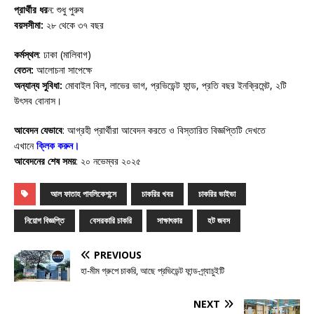
প্রার্থীর ধর
ন: শুধু পুরুষ
বয়সসীমা:
২৮ থেকে ৩৭ বছর
কর্মস্থল
: ঢাকা (মালিবাগ)
বেতন:
আলোচনা সাপেক্ষে
অন্যান্য সুবিধা:
মোবাইল বিল, লাভের ভাগ, প্রভিডেন্ট ফান্ড, প্রতি বছর ইনক্রিমেন্ট, ২টি
উৎসব বোনাস।
আবেদন যেভাবে
: আগ্রহী প্রার্থীরা আবেদন করতে ও বিস্তারিত বিজ্ঞপ্তিটি দেখতে
এখানে
ক্লিক করুন
।
আবেদনের শেষ সময়
: ২০ নভেম্বর ২০২৫
আল ফাতাহ পাবলিকেশন্সে
চাকরির খবর
চাকরির ভাইভা
নিয়োগ বিজ্ঞপ্তি
বেসরকারি চাকরি
সাক্ষাৎকার
হট জবস
PREVIOUS
হা-মীম গ্রুপে চাকরি, আছে প্রভিডেন্ট ফান্ড-গ্র্যাচুইটি
NEXT