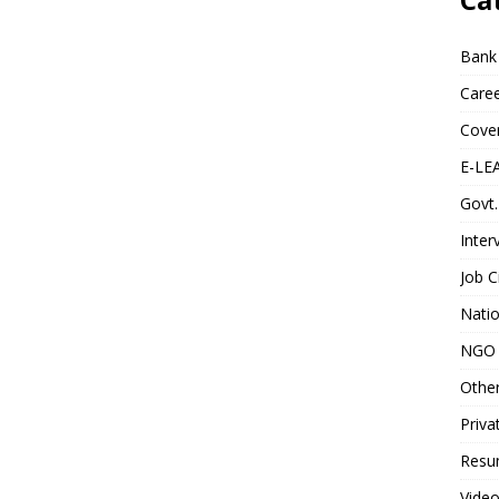
Bank
Caree
Cover
E-LE
Govt.
Inter
Job C
Natio
NGO 
Othe
Priva
Resum
Video