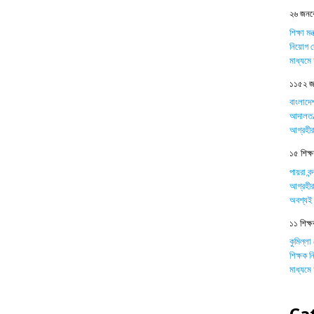
২৬ জনকে
শিক্ষা ম
নিয়োগ দ
মাধ্যম
১১৫২ জন
বাংলাদে
আদালত/ট
আগ্রহীর
১৫ শিক্ষক
পায়রা বন
আগ্রহীর
অবশ্যই 
১১ শিক্ষ
কুমিল্লা
শিক্ষক 
মাধ্যম
Ca