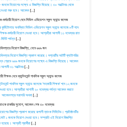
 জনকে নিয়োগের লক্ষ্যে এ বিজ্ঞপ্তি দিয়েছে। ৩০ অক্টোবর থেকে
নেওয়া শুরু হবে। আবেদন
[...]
ষক-কর্মচারী নিয়োগ দেবে সিভিল এভিয়েশন স্কুল অ্যান্ড কলেজ
র কুর্মিটোলায় অবস্থিত সিভিল এভিয়েশন স্কুল অ্যান্ড কলেজে ৮টি পদে
িক্ষক-কর্মচারী নিয়োগ দেওয়া হবে। আগ্রহীরা আগামী ১১ নভেম্বর রাত
মিনিট পর্যন্ত
[...]
অধিদপ্তরে নিয়োগ বিজ্ঞপ্তি, নেবে ৬৬৯ জন
অধিদপ্তর নিয়োগ বিজ্ঞপ্তি প্রকাশ করেছে। দপ্তরটির আটটি ক্যাটাগরির
িন্ন গ্রেডে ৬৬৯ জনকে নিয়োগের লক্ষ্যে এ বিজ্ঞপ্তি দিয়েছে। আবেদন
ে আগামী ৩১ অক্টোবর
[...]
ী শিক্ষক নেবে ক্যান্টনমেন্ট পাবলিক স্কুল অ্যান্ড কলেজ
যান্টনমেন্ট পাবলিক স্কুল অ্যান্ড কলেজে ‘সহকারী শিক্ষক’ পদে ১২ জনকে
েওয়া হবে। আগ্রহীরা আগামী ২০ নভেম্বর পর্যন্ত আবেদন করতে
। আবেদনপত্র সরাসরি অথবা
[...]
ব্যাংকে চাকরির সুযোগ, আবেদন শেষ ৩০ নভেম্বর
োগের বিজ্ঞপ্তি প্রকাশ করেছে রূপালী ব্যাংক লিমিটেড। প্রতিষ্ঠানটির
 মোট ১ জনকে নিয়োগ দেওয়া হবে। সম্প্রতি এই নিয়োগ বিজ্ঞপ্তি
 হয়েছে। আগ্রহী প্রার্থীরা
[...]