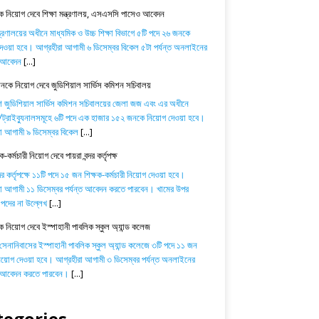
 নিয়োগ দেবে শিক্ষা মন্ত্রণালয়, এসএসসি পাসেও আবেদন
ন্ত্রণালয়ের অধীনে মাধ্যমিক ও উচ্চ শিক্ষা বিভাগে ৫টি পদে ২৬ জনকে
েওয়া হবে। আগ্রহীরা আগামী ৬ ডিসেম্বর বিকেল ৫টা পর্যন্ত অনলাইনের
ে আবেদন
[...]
কে নিয়োগ দেবে জুডিশিয়াল সার্ভিস কমিশন সচিবালয়
শ জুডিশিয়াল সার্ভিস কমিশন সচিবালয়ের জেলা জজ এবং এর অধীনে
্রাইব্যুনালসমূহে ৬টি পদে এক হাজার ১৫২ জনকে নিয়োগ দেওয়া হবে।
া আগামী ৯ ডিসেম্বর বিকেল
[...]
-কর্মচারী নিয়োগ দেবে পায়রা বন্দর কর্তৃপক্ষ
্দর কর্তৃপক্ষে ১১টি পদে ১৫ জন শিক্ষক-কর্মচারী নিয়োগ দেওয়া হবে।
া আগামী ১১ ডিসেম্বর পর্যন্ত আবেদন করতে পারবেন। খামের উপর
পদের না উল্লেখ
[...]
ক নিয়োগ দেবে ইস্পাহানী পাবলিক স্কুল অ্যান্ড কলেজ
 সেনানিবাসের ইস্পাহানী পাবলিক স্কুল অ্যান্ড কলেজে ৩টি পদে ১১ জন
নিয়োগ দেওয়া হবে। আগ্রহীরা আগামী ৩ ডিসেম্বর পর্যন্ত অনলাইনের
ে আবেদন করতে পারবেন।
[...]
tegories