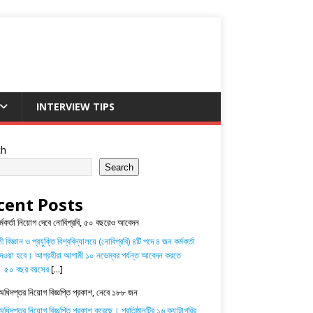
INTERVIEW TIPS
ch
Search
cent Posts
র্মকর্তা নিয়োগ দেবে নোবিপ্রবি, ৫০ বছরেও আবেদন
 বিজ্ঞান ও প্রযুক্তি বিশ্ববিদ্যালয়ে (নোবিপ্রবি) ৪টি পদে ৪ জন কর্মকর্তা
েওয়া হবে। আগ্রহীরা আগামী ১০ নভেম্বর পর্যন্ত আবেদন করতে
। ৫০ বছর বয়সের
[...]
অধিদপ্তর নিয়োগ বিজ্ঞপ্তি প্রকাশ, নেবে ১৮৮ জন
ধিদপ্তর নিয়োগ বিজ্ঞপ্তি প্রকাশ করেছে। প্রতিষ্ঠানটির ১৬ ক্যাটাগরির