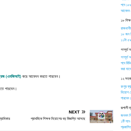
পদে ১৮৮
আবেদন 
১৮ শিক্
রাজধানী
১৮ জন শ
১১টা ৫৯ 
গণপূর্ত 
গণপূর্ত 
পদে বিভ
করা যাব
্ট্রিজ (এমজিআই)
করে আবেদন করতে পারবেন।
১২ সহকার
রংপুর ক্
রতে পারবেন।
নিয়োগ দ
পারবেন
রূপালী 
NEXT
জনবল নিয়
্রাধিকার
প্রাথমিকে শিক্ষক নিয়োগের বড় বিজ্ঞপ্তি আসছে
১টি পদে
প্রকাশিত