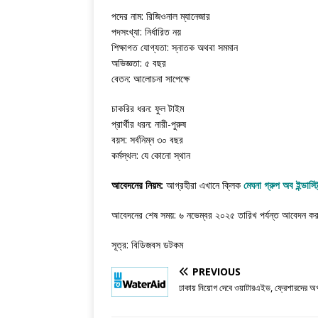
পদের নাম: রিজিওনাল ম্যানেজার
পদসংখ্যা: নির্ধারিত নয়
শিক্ষাগত যোগ্যতা: স্নাতক অথবা সমমান
অভিজ্ঞতা: ৫ বছর
বেতন: আলোচনা সাপেক্ষে
চাকরির ধরন: ফুল টাইম
প্রার্থীর ধরন: নারী-পুরুষ
বয়স: সর্বনিম্ন ৩০ বছর
কর্মস্থল: যে কোনো স্থান
আবেদনের নিয়ম:
আগ্রহীরা এখানে ক্লিক
মেঘনা গ্রুপ অব ইন্ডাস
আবেদনের শেষ সময়: ৬ নভেম্বর ২০২৫ তারিখ পর্যন্ত আবেদন ক
সূত্র: বিডিজবস ডটকম
PREVIOUS
ঢাকায় নিয়োগ দেবে ওয়াটারএইড, ফ্রেশারদের অগ