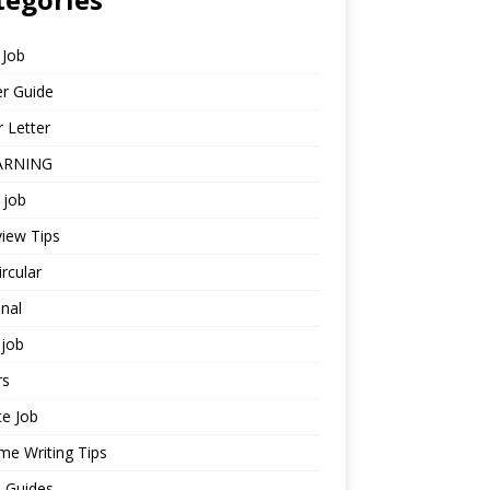
 Job
r Guide
 Letter
ARNING
 job
view Tips
ircular
nal
job
rs
te Job
e Writing Tips
 Guides