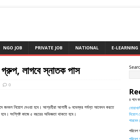
NGO JOB
PRIVATE JOB
NATIONAL
E-LEARNING
 গ্রুপ, লাগবে স্নাতক পাস
Sear
0
Re
৪ পদে ক
’ পদে জনবল নিয়োগ দেওয়া হবে। আগ্রহীরা আগামী ৬ নভেম্বর পর্যন্ত আবেদন করতে
নোয়াখালী
ে হবে। সংশ্লিষ্ট কাজে ৫ বছরের অভিজ্ঞতা থাকতে হবে।
নিয়োগ দ
পারবেন
পরিবেশ 
পরিবেশ অ