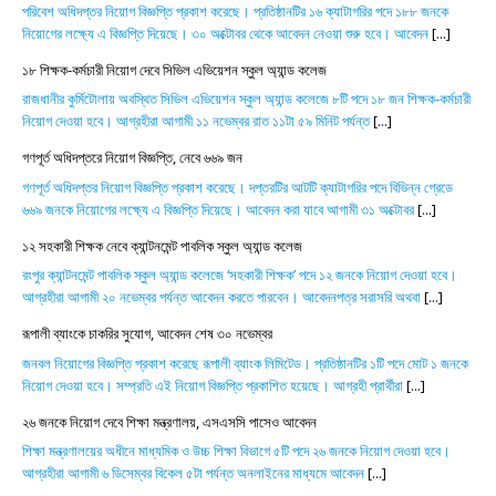
পরিবেশ অধিদপ্তর নিয়োগ বিজ্ঞপ্তি প্রকাশ করেছে। প্রতিষ্ঠানটির ১৬ ক্যাটাগরির পদে ১৮৮ জনকে
নিয়োগের লক্ষ্যে এ বিজ্ঞপ্তি দিয়েছে। ৩০ অক্টোবর থেকে আবেদন নেওয়া শুরু হবে। আবেদন
[...]
১৮ শিক্ষক-কর্মচারী নিয়োগ দেবে সিভিল এভিয়েশন স্কুল অ্যান্ড কলেজ
রাজধানীর কুর্মিটোলায় অবস্থিত সিভিল এভিয়েশন স্কুল অ্যান্ড কলেজে ৮টি পদে ১৮ জন শিক্ষক-কর্মচারী
নিয়োগ দেওয়া হবে। আগ্রহীরা আগামী ১১ নভেম্বর রাত ১১টা ৫৯ মিনিট পর্যন্ত
[...]
গণপূর্ত অধিদপ্তরে নিয়োগ বিজ্ঞপ্তি, নেবে ৬৬৯ জন
গণপূর্ত অধিদপ্তর নিয়োগ বিজ্ঞপ্তি প্রকাশ করেছে। দপ্তরটির আটটি ক্যাটাগরির পদে বিভিন্ন গ্রেডে
৬৬৯ জনকে নিয়োগের লক্ষ্যে এ বিজ্ঞপ্তি দিয়েছে। আবেদন করা যাবে আগামী ৩১ অক্টোবর
[...]
১২ সহকারী শিক্ষক নেবে ক্যান্টনমেন্ট পাবলিক স্কুল অ্যান্ড কলেজ
রংপুর ক্যান্টনমেন্ট পাবলিক স্কুল অ্যান্ড কলেজে ‘সহকারী শিক্ষক’ পদে ১২ জনকে নিয়োগ দেওয়া হবে।
আগ্রহীরা আগামী ২০ নভেম্বর পর্যন্ত আবেদন করতে পারবেন। আবেদনপত্র সরাসরি অথবা
[...]
রূপালী ব্যাংকে চাকরির সুযোগ, আবেদন শেষ ৩০ নভেম্বর
জনবল নিয়োগের বিজ্ঞপ্তি প্রকাশ করেছে রূপালী ব্যাংক লিমিটেড। প্রতিষ্ঠানটির ১টি পদে মোট ১ জনকে
নিয়োগ দেওয়া হবে। সম্প্রতি এই নিয়োগ বিজ্ঞপ্তি প্রকাশিত হয়েছে। আগ্রহী প্রার্থীরা
[...]
২৬ জনকে নিয়োগ দেবে শিক্ষা মন্ত্রণালয়, এসএসসি পাসেও আবেদন
শিক্ষা মন্ত্রণালয়ের অধীনে মাধ্যমিক ও উচ্চ শিক্ষা বিভাগে ৫টি পদে ২৬ জনকে নিয়োগ দেওয়া হবে।
আগ্রহীরা আগামী ৬ ডিসেম্বর বিকেল ৫টা পর্যন্ত অনলাইনের মাধ্যমে আবেদন
[...]