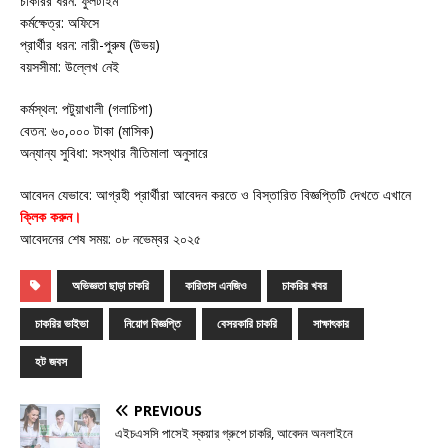
চাকরির ধরন: ফুলটাইম
কর্মক্ষেত্র: অফিসে
প্রার্থীর ধরন: নারী-পুরুষ (উভয়)
বয়সসীমা: উল্লেখ নেই
কর্মস্থল: পটুয়াখালী (গলাচিপা)
বেতন: ৬০,০০০ টাকা (মাসিক)
অন্যান্য সুবিধা: সংস্থার নীতিমালা অনুসারে
আবেদন যেভাবে: আগ্রহী প্রার্থীরা আবেদন করতে ও বিস্তারিত বিজ্ঞপ্তিটি দেখতে এখানে
ক্লিক করুন।
আবেদনের শেষ সময়: ০৮ নভেম্বর ২০২৫
অভিজ্ঞতা ছাড়া চাকরি
কারিতাস এনজিও
চাকরির খবর
চাকরির ভাইভা
নিয়োগ বিজ্ঞপ্তি
বেসরকারি চাকরি
সাক্ষাৎকার
হট জবস
PREVIOUS
এইচএসসি পাসেই স্কয়ার গ্রুপে চাকরি, আবেদন অনলাইনে