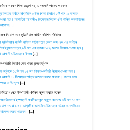
 নিয়োগ দেবে শিক্ষা মন্ত্রণালয়, এসএসসি পাসেও আবেদন
ন্ত্রণালয়ের অধীনে মাধ্যমিক ও উচ্চ শিক্ষা বিভাগে ৫টি পদে ২৬ জনকে
েওয়া হবে। আগ্রহীরা আগামী ৬ ডিসেম্বর বিকেল ৫টা পর্যন্ত অনলাইনের
ে আবেদন
[...]
কে নিয়োগ দেবে জুডিশিয়াল সার্ভিস কমিশন সচিবালয়
শ জুডিশিয়াল সার্ভিস কমিশন সচিবালয়ের জেলা জজ এবং এর অধীনে
্রাইব্যুনালসমূহে ৬টি পদে এক হাজার ১৫২ জনকে নিয়োগ দেওয়া হবে।
া আগামী ৯ ডিসেম্বর বিকেল
[...]
-কর্মচারী নিয়োগ দেবে পায়রা বন্দর কর্তৃপক্ষ
্দর কর্তৃপক্ষে ১১টি পদে ১৫ জন শিক্ষক-কর্মচারী নিয়োগ দেওয়া হবে।
া আগামী ১১ ডিসেম্বর পর্যন্ত আবেদন করতে পারবেন। খামের উপর
পদের না উল্লেখ
[...]
ক নিয়োগ দেবে ইস্পাহানী পাবলিক স্কুল অ্যান্ড কলেজ
 সেনানিবাসের ইস্পাহানী পাবলিক স্কুল অ্যান্ড কলেজে ৩টি পদে ১১ জন
নিয়োগ দেওয়া হবে। আগ্রহীরা আগামী ৩ ডিসেম্বর পর্যন্ত অনলাইনের
ে আবেদন করতে পারবেন।
[...]
tegories