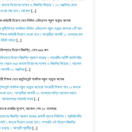
 জনকে নিয়োগের লক্ষ্যে এ বিজ্ঞপ্তি দিয়েছে। ৩০ অক্টোবর থেকে
নেওয়া শুরু হবে। আবেদন
[...]
ষক-কর্মচারী নিয়োগ দেবে সিভিল এভিয়েশন স্কুল অ্যান্ড কলেজ
র কুর্মিটোলায় অবস্থিত সিভিল এভিয়েশন স্কুল অ্যান্ড কলেজে ৮টি পদে
িক্ষক-কর্মচারী নিয়োগ দেওয়া হবে। আগ্রহীরা আগামী ১১ নভেম্বর রাত
মিনিট পর্যন্ত
[...]
অধিদপ্তরে নিয়োগ বিজ্ঞপ্তি, নেবে ৬৬৯ জন
অধিদপ্তর নিয়োগ বিজ্ঞপ্তি প্রকাশ করেছে। দপ্তরটির আটটি ক্যাটাগরির
িন্ন গ্রেডে ৬৬৯ জনকে নিয়োগের লক্ষ্যে এ বিজ্ঞপ্তি দিয়েছে। আবেদন
ে আগামী ৩১ অক্টোবর
[...]
ী শিক্ষক নেবে ক্যান্টনমেন্ট পাবলিক স্কুল অ্যান্ড কলেজ
যান্টনমেন্ট পাবলিক স্কুল অ্যান্ড কলেজে ‘সহকারী শিক্ষক’ পদে ১২ জনকে
েওয়া হবে। আগ্রহীরা আগামী ২০ নভেম্বর পর্যন্ত আবেদন করতে
। আবেদনপত্র সরাসরি অথবা
[...]
ব্যাংকে চাকরির সুযোগ, আবেদন শেষ ৩০ নভেম্বর
োগের বিজ্ঞপ্তি প্রকাশ করেছে রূপালী ব্যাংক লিমিটেড। প্রতিষ্ঠানটির
 মোট ১ জনকে নিয়োগ দেওয়া হবে। সম্প্রতি এই নিয়োগ বিজ্ঞপ্তি
 হয়েছে। আগ্রহী প্রার্থীরা
[...]