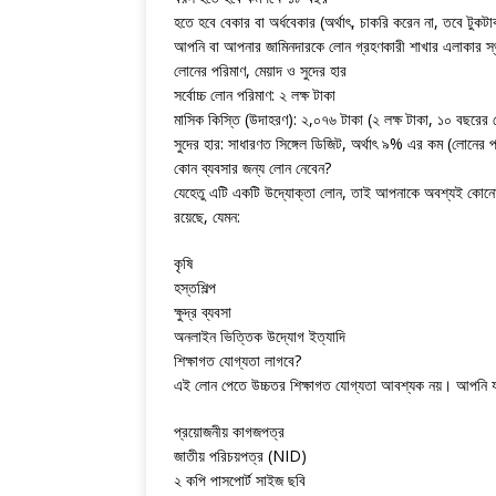
হতে হবে বেকার বা অর্ধবেকার (অর্থাৎ, চাকরি করেন না, তবে টু
আপনি বা আপনার জামিনদারকে লোন গ্রহণকারী শাখার এলাকার স্থায়
লোনের পরিমাণ, মেয়াদ ও সুদের হার
সর্বোচ্চ লোন পরিমাণ: ২ লক্ষ টাকা
মাসিক কিস্তি (উদাহরণ): ২,০৭৬ টাকা (২ লক্ষ টাকা, ১০ বছরের 
সুদের হার: সাধারণত সিঙ্গেল ডিজিট, অর্থাৎ ৯% এর কম (লোনের প
কোন ব্যবসার জন্য লোন নেবেন?
যেহেতু এটি একটি উদ্যোক্তা লোন, তাই আপনাকে অবশ্যই কোনো ব্
রয়েছে, যেমন:
কৃষি
হস্তশিল্প
ক্ষুদ্র ব্যবসা
অনলাইন ভিত্তিক উদ্যোগ ইত্যাদি
শিক্ষাগত যোগ্যতা লাগবে?
এই লোন পেতে উচ্চতর শিক্ষাগত যোগ্যতা আবশ্যক নয়। আপনি যদি
প্রয়োজনীয় কাগজপত্র
জাতীয় পরিচয়পত্র (NID)
২ কপি পাসপোর্ট সাইজ ছবি