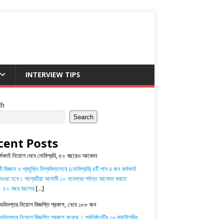
INTERVIEW TIPS
ch
Search
cent Posts
র্মকর্তা নিয়োগ দেবে নোবিপ্রবি, ৫০ বছরেও আবেদন
 বিজ্ঞান ও প্রযুক্তি বিশ্ববিদ্যালয়ে (নোবিপ্রবি) ৪টি পদে ৪ জন কর্মকর্তা
েওয়া হবে। আগ্রহীরা আগামী ১০ নভেম্বর পর্যন্ত আবেদন করতে
। ৫০ বছর বয়সের
[...]
অধিদপ্তর নিয়োগ বিজ্ঞপ্তি প্রকাশ, নেবে ১৮৮ জন
ধিদপ্তর নিয়োগ বিজ্ঞপ্তি প্রকাশ করেছে। প্রতিষ্ঠানটির ১৬ ক্যাটাগরির