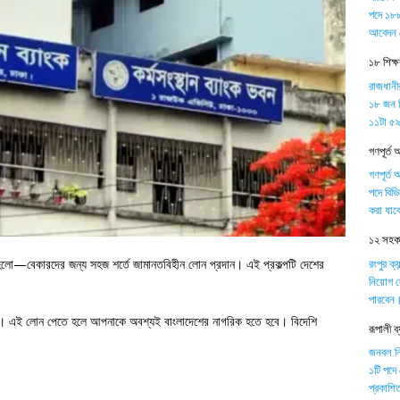
পদে ১৮৮
আবেদন 
১৮ শিক্
রাজধানী
১৮ জন শ
১১টা ৫৯ 
গণপূর্ত 
গণপূর্ত 
পদে বিভ
করা যাব
১২ সহকার
রংপুর ক্
তম হলো—বেকারদের জন্য সহজ শর্তে জামানতবিহীন লোন প্রদান। এই প্রকল্পটি দেশের
নিয়োগ দ
পারবেন
হচ্ছে। এই লোন পেতে হলে আপনাকে অবশ্যই বাংলাদেশের নাগরিক হতে হবে। বিদেশি
রূপালী 
জনবল নিয়
১টি পদে
প্রকাশিত