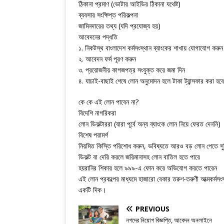
ঠিকানা প্রমাণ (ভোটার আইডির ঠিকানা যথেষ্ট)
ব্যবসার সংক্ষিপ্ত পরিকল্পনা
জামিনদারের তথ্য (যদি প্রযোজ্য হয়)
আবেদনের পদ্ধতি
১. নিকটস্থ বাংলাদেশ কর্মসংস্থান ব্যাংকের শাখায় যোগাযোগ করুন
২. আবেদন ফর্ম পূরণ করুন
৩. প্রয়োজনীয় কাগজপত্র সংযুক্ত করে জমা দিন
৪. যাচাই-বাছাই শেষে লোন অনুমোদন হলে টাকা ট্রান্সফার করা হবে
কে কে এই লোন পাবেন না?
বিদেশি নাগরিকরা
লোন ডিফল্টাররা (যারা পূর্বে অন্য ব্যাংকে লোন নিয়ে ফেরত দেননি)
বিশেষ পরামর্শ
নিয়মিত কিস্তি পরিশোধ করুন, ভবিষ্যতে আরও বড় লোন পেতে সুব
ডিফল্ট বা দেরি করলে জরিমানাসহ লোন বাতিল হতে পারে
হয়রানির শিকার হলে ৯৯৯-এ ফোন করে অভিযোগ করতে পারেন
এই লোন প্রকল্পের মাধ্যমে হাজারো বেকার তরুণ-তরুণী আত্মকর্মস
একটি দিক।
PREVIOUS
নগদের নিয়োগ বিজ্ঞপ্তি, আবেদন অনলাইনে