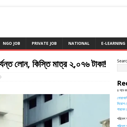
NGO JOB
PRIVATE JOB
NATIONAL
E-LEARNING
র্যন্ত লোন, কিস্তি মাত্র ২,০৭৬ টাকা!
Sear
0
Re
৪ পদে ক
নোয়াখালী
নিয়োগ দ
পারবেন
পরিবেশ 
পরিবেশ অ