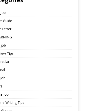
 Job
r Guide
 Letter
ARNING
 job
view Tips
ircular
nal
job
rs
te Job
e Writing Tips
 Guides