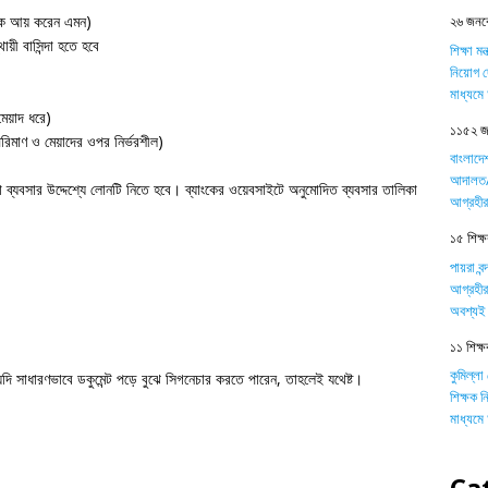
২৬ জনকে
কটাক আয় করেন এমন)
ী বাসিন্দা হতে হবে
শিক্ষা ম
নিয়োগ দ
মাধ্যম
মেয়াদ ধরে)
১১৫২ জন
রিমাণ ও মেয়াদের ওপর নির্ভরশীল)
বাংলাদে
আদালত/ট
যবসার উদ্দেশ্যে লোনটি নিতে হবে। ব্যাংকের ওয়েবসাইটে অনুমোদিত ব্যবসার তালিকা
আগ্রহীর
১৫ শিক্ষক
পায়রা বন
আগ্রহীর
অবশ্যই 
১১ শিক্ষ
কুমিল্লা
 সাধারণভাবে ডকুমেন্ট পড়ে বুঝে সিগনেচার করতে পারেন, তাহলেই যথেষ্ট।
শিক্ষক 
মাধ্যম
Ca