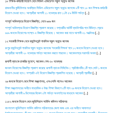
১৮ শিক্ষক-কর্মচারী নিয়োগ দেবে সিভিল এভিয়েশন স্কুল অ্যান্ড কলেজ
রাজধানীর কুর্মিটোলায় অবস্থিত সিভিল এভিয়েশন স্কুল অ্যান্ড কলেজে ৮টি পদে ১৮ জন শিক্ষক-কর্মচারী
নিয়োগ দেওয়া হবে। আগ্রহীরা আগামী ১১ নভেম্বর রাত ১১টা ৫৯ মিনিট পর্যন্ত
[...]
গণপূর্ত অধিদপ্তরে নিয়োগ বিজ্ঞপ্তি, নেবে ৬৬৯ জন
গণপূর্ত অধিদপ্তর নিয়োগ বিজ্ঞপ্তি প্রকাশ করেছে। দপ্তরটির আটটি ক্যাটাগরির পদে বিভিন্ন গ্রেডে
৬৬৯ জনকে নিয়োগের লক্ষ্যে এ বিজ্ঞপ্তি দিয়েছে। আবেদন করা যাবে আগামী ৩১ অক্টোবর
[...]
১২ সহকারী শিক্ষক নেবে ক্যান্টনমেন্ট পাবলিক স্কুল অ্যান্ড কলেজ
রংপুর ক্যান্টনমেন্ট পাবলিক স্কুল অ্যান্ড কলেজে ‘সহকারী শিক্ষক’ পদে ১২ জনকে নিয়োগ দেওয়া হবে।
আগ্রহীরা আগামী ২০ নভেম্বর পর্যন্ত আবেদন করতে পারবেন। আবেদনপত্র সরাসরি অথবা
[...]
রূপালী ব্যাংকে চাকরির সুযোগ, আবেদন শেষ ৩০ নভেম্বর
জনবল নিয়োগের বিজ্ঞপ্তি প্রকাশ করেছে রূপালী ব্যাংক লিমিটেড। প্রতিষ্ঠানটির ১টি পদে মোট ১ জনকে
নিয়োগ দেওয়া হবে। সম্প্রতি এই নিয়োগ বিজ্ঞপ্তি প্রকাশিত হয়েছে। আগ্রহী প্রার্থীরা
[...]
২৬ জনকে নিয়োগ দেবে শিক্ষা মন্ত্রণালয়, এসএসসি পাসেও আবেদন
শিক্ষা মন্ত্রণালয়ের অধীনে মাধ্যমিক ও উচ্চ শিক্ষা বিভাগে ৫টি পদে ২৬ জনকে নিয়োগ দেওয়া হবে।
আগ্রহীরা আগামী ৬ ডিসেম্বর বিকেল ৫টা পর্যন্ত অনলাইনের মাধ্যমে আবেদন
[...]
১১৫২ জনকে নিয়োগ দেবে জুডিশিয়াল সার্ভিস কমিশন সচিবালয়
বাংলাদেশ জুডিশিয়াল সার্ভিস কমিশন সচিবালয়ের জেলা জজ এবং এর অধীনে আদালত/