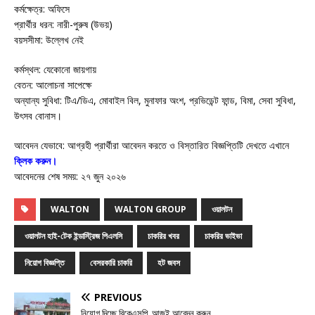
কর্মক্ষেত্র: অফিসে
প্রার্থীর ধরন: নারী-পুরুষ (উভয়)
বয়সসীমা: উল্লেখ নেই
কর্মস্থল: যেকোনো জায়গায়
বেতন: আলোচনা সাপেক্ষে
অন্যান্য সুবিধা: টিএ/ডিএ, মোবাইল বিল, মুনাফার অংশ, প্রভিডেন্ট ফান্ড, বিমা, সেবা সুবিধা,
উৎসব বোনাস।
আবেদন যেভাবে: আগ্রহী প্রার্থীরা আবেদন করতে ও বিস্তারিত বিজ্ঞপ্তিটি দেখতে এখানে
ক্লিক করুন।
আবেদনের শেষ সময়: ২৭ জুন ২০২৬
WALTON
WALTON GROUP
ওয়ালটন
ওয়ালটন হাই-টেক ইন্ডাস্ট্রিজ পিএলসি
চাকরির খবর
চাকরির ভাইভা
নিয়োগ বিজ্ঞপ্তি
বেসরকারি চাকরি
হট জবস
PREVIOUS
নিয়োগ দিচ্ছে বিকেএসপি, আজই আবেদন করুন