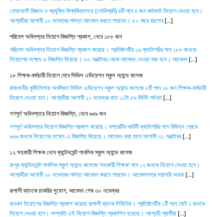
নোয়াখালী বিজ্ঞান ও প্রযুক্তি বিশ্ববিদ্যালয়ে (নোবিপ্রবি) ৪টি পদে ৪ জন কর্মকর্তা নিয়োগ দেওয়া হবে।
আগ্রহীরা আগামী ১০ নভেম্বর পর্যন্ত আবেদন করতে পারবেন। ৫০ বছর বয়সের
[...]
পরিবেশ অধিদপ্তর নিয়োগ বিজ্ঞপ্তি প্রকাশ, নেবে ১৮৮ জন
পরিবেশ অধিদপ্তর নিয়োগ বিজ্ঞপ্তি প্রকাশ করেছে। প্রতিষ্ঠানটির ১৬ ক্যাটাগরির পদে ১৮৮ জনকে
নিয়োগের লক্ষ্যে এ বিজ্ঞপ্তি দিয়েছে। ৩০ অক্টোবর থেকে আবেদন নেওয়া শুরু হবে। আবেদন
[...]
১৮ শিক্ষক-কর্মচারী নিয়োগ দেবে সিভিল এভিয়েশন স্কুল অ্যান্ড কলেজ
রাজধানীর কুর্মিটোলায় অবস্থিত সিভিল এভিয়েশন স্কুল অ্যান্ড কলেজে ৮টি পদে ১৮ জন শিক্ষক-কর্মচারী
নিয়োগ দেওয়া হবে। আগ্রহীরা আগামী ১১ নভেম্বর রাত ১১টা ৫৯ মিনিট পর্যন্ত
[...]
গণপূর্ত অধিদপ্তরে নিয়োগ বিজ্ঞপ্তি, নেবে ৬৬৯ জন
গণপূর্ত অধিদপ্তর নিয়োগ বিজ্ঞপ্তি প্রকাশ করেছে। দপ্তরটির আটটি ক্যাটাগরির পদে বিভিন্ন গ্রেডে
৬৬৯ জনকে নিয়োগের লক্ষ্যে এ বিজ্ঞপ্তি দিয়েছে। আবেদন করা যাবে আগামী ৩১ অক্টোবর
[...]
১২ সহকারী শিক্ষক নেবে ক্যান্টনমেন্ট পাবলিক স্কুল অ্যান্ড কলেজ
রংপুর ক্যান্টনমেন্ট পাবলিক স্কুল অ্যান্ড কলেজে ‘সহকারী শিক্ষক’ পদে ১২ জনকে নিয়োগ দেওয়া হবে।
আগ্রহীরা আগামী ২০ নভেম্বর পর্যন্ত আবেদন করতে পারবেন। আবেদনপত্র সরাসরি অথবা
[...]
রূপালী ব্যাংকে চাকরির সুযোগ, আবেদন শেষ ৩০ নভেম্বর
জনবল নিয়োগের বিজ্ঞপ্তি প্রকাশ করেছে রূপালী ব্যাংক লিমিটেড। প্রতিষ্ঠানটির ১টি পদে মোট ১ জনকে
নিয়োগ দেওয়া হবে। সম্প্রতি এই নিয়োগ বিজ্ঞপ্তি প্রকাশিত হয়েছে। আগ্রহী প্রার্থীরা
[...]