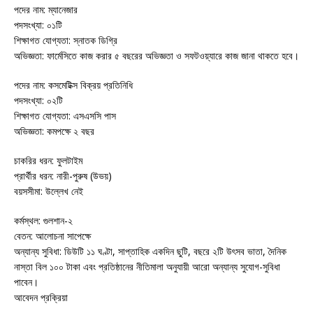
পদের নাম: ম্যানেজার
পদসংখ্যা: ০১টি
শিক্ষাগত যোগ্যতা: স্নাতক ডিগ্রি
অভিজ্ঞতা: ফার্মেসিতে কাজ করার ৫ বছরের অভিজ্ঞতা ও সফটওয়্যারে কাজ জানা থাকতে হবে।
পদের নাম: কসমেটিক্স বিক্রয় প্রতিনিধি
পদসংখ্যা: ০২টি
শিক্ষাগত যোগ্যতা: এসএসসি পাস
অভিজ্ঞতা: কমপক্ষে ২ বছর
চাকরির ধরন: ফুলটাইম
প্রার্থীর ধরন: নারী-পুরুষ (উভয়)
বয়সসীমা: উল্লেখ নেই
কর্মস্থল: গুলশান-২
বেতন: আলোচনা সাপেক্ষে
অন্যান্য সুবিধা: ডিউটি ১১ ঘণ্টা, সাপ্তাহিক একদিন ছুটি, বছরে ২টি উৎসব ভাতা, দৈনিক
নাস্তা বিল ১০০ টাকা এবং প্রতিষ্ঠানের নীতিমালা অনুযায়ী আরো অন্যান্য সুযোগ-সুবিধা
পাবেন।
আবেদন প্রক্রিয়া