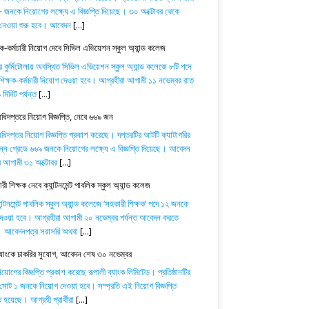
 জনকে নিয়োগের লক্ষ্যে এ বিজ্ঞপ্তি দিয়েছে। ৩০ অক্টোবর থেকে
নেওয়া শুরু হবে। আবেদন
[...]
ষক-কর্মচারী নিয়োগ দেবে সিভিল এভিয়েশন স্কুল অ্যান্ড কলেজ
র কুর্মিটোলায় অবস্থিত সিভিল এভিয়েশন স্কুল অ্যান্ড কলেজে ৮টি পদে
িক্ষক-কর্মচারী নিয়োগ দেওয়া হবে। আগ্রহীরা আগামী ১১ নভেম্বর রাত
মিনিট পর্যন্ত
[...]
অধিদপ্তরে নিয়োগ বিজ্ঞপ্তি, নেবে ৬৬৯ জন
অধিদপ্তর নিয়োগ বিজ্ঞপ্তি প্রকাশ করেছে। দপ্তরটির আটটি ক্যাটাগরির
িন্ন গ্রেডে ৬৬৯ জনকে নিয়োগের লক্ষ্যে এ বিজ্ঞপ্তি দিয়েছে। আবেদন
ে আগামী ৩১ অক্টোবর
[...]
ী শিক্ষক নেবে ক্যান্টনমেন্ট পাবলিক স্কুল অ্যান্ড কলেজ
যান্টনমেন্ট পাবলিক স্কুল অ্যান্ড কলেজে ‘সহকারী শিক্ষক’ পদে ১২ জনকে
েওয়া হবে। আগ্রহীরা আগামী ২০ নভেম্বর পর্যন্ত আবেদন করতে
। আবেদনপত্র সরাসরি অথবা
[...]
ব্যাংকে চাকরির সুযোগ, আবেদন শেষ ৩০ নভেম্বর
োগের বিজ্ঞপ্তি প্রকাশ করেছে রূপালী ব্যাংক লিমিটেড। প্রতিষ্ঠানটির
 মোট ১ জনকে নিয়োগ দেওয়া হবে। সম্প্রতি এই নিয়োগ বিজ্ঞপ্তি
 হয়েছে। আগ্রহী প্রার্থীরা
[...]