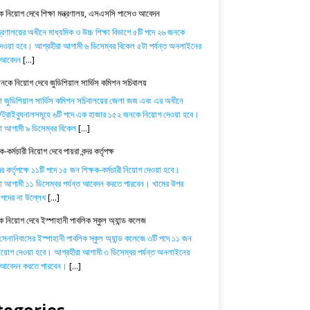
 নিয়োগ দেবে শিক্ষা মন্ত্রণালয়, এসএসসি পাসেও আবেদন
ন্ত্রণালয়ের অধীনে মাধ্যমিক ও উচ্চ শিক্ষা বিভাগে ৫টি পদে ২৬ জনকে
েওয়া হবে। আগ্রহীরা আগামী ৬ ডিসেম্বর বিকেল ৫টা পর্যন্ত অনলাইনের
ে আবেদন
[...]
কে নিয়োগ দেবে জুডিশিয়াল সার্ভিস কমিশন সচিবালয়
শ জুডিশিয়াল সার্ভিস কমিশন সচিবালয়ের জেলা জজ এবং এর অধীনে
্রাইব্যুনালসমূহে ৬টি পদে এক হাজার ১৫২ জনকে নিয়োগ দেওয়া হবে।
া আগামী ৯ ডিসেম্বর বিকেল
[...]
-কর্মচারী নিয়োগ দেবে পায়রা বন্দর কর্তৃপক্ষ
্দর কর্তৃপক্ষে ১১টি পদে ১৫ জন শিক্ষক-কর্মচারী নিয়োগ দেওয়া হবে।
া আগামী ১১ ডিসেম্বর পর্যন্ত আবেদন করতে পারবেন। খামের উপর
পদের না উল্লেখ
[...]
ক নিয়োগ দেবে ইস্পাহানী পাবলিক স্কুল অ্যান্ড কলেজ
 সেনানিবাসের ইস্পাহানী পাবলিক স্কুল অ্যান্ড কলেজে ৩টি পদে ১১ জন
নিয়োগ দেওয়া হবে। আগ্রহীরা আগামী ৩ ডিসেম্বর পর্যন্ত অনলাইনের
ে আবেদন করতে পারবেন।
[...]
tegories