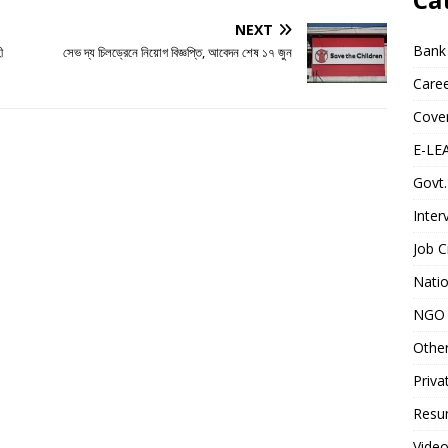
NEXT
Bank
ী
সেভ দ্য চিলড্রেনে নিয়োগ বিজ্ঞপ্তি, আবেদন শেষ ১৭ জুন
Caree
Cover
E-LE
Govt.
Inter
Job C
Natio
NGO 
Othe
Priva
Resum
Video