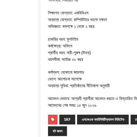
শিক্ষাগত যোগ্যতা: এমবিবিএস
অন্যান্য যোগ্যতা: কম্পিউটারে ভালো দক্ষতা
অভিজ্ঞতা: কমপক্ষে ১ থেকে ২ বছর
চাকরির ধরন: ফুলটাইম
কর্মক্ষেত্র: অফিসে
প্রার্থীর ধরন: নারী-পুরুষ (উভয়)
বয়সসীমা: সর্বোচ্চ ৩০ বছর
কর্মস্থল: যেকোনো জায়গায়
বেতন: আলোচনা সাপেক্ষে
অন্যান্য সুবিধা: প্রতিষ্ঠানের নীতিমালা অনুযায়ী
আবেদন যেভাবে: আগ্রহী প্রার্থীরা আবেদন করতে ও বিস্তারিত বি
আবেদনের শেষ সময়: ১৫ জুন ২০২৬
SKF
এসকেএফ ফার্মাসিউটিক্যালস লিমিটেড
চ
হট জবস