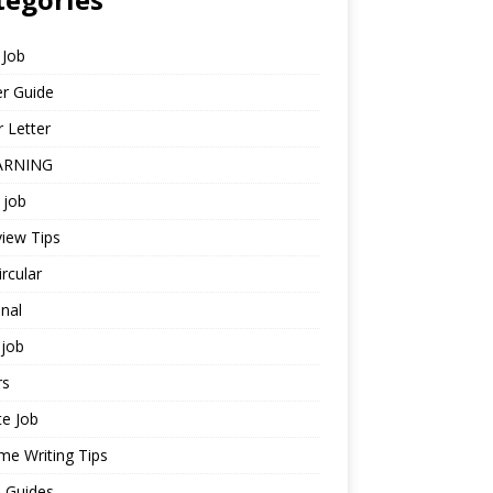
 Job
r Guide
 Letter
ARNING
 job
view Tips
ircular
nal
job
rs
te Job
e Writing Tips
 Guides