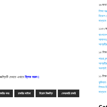
২৬ জনকে
শিক্ষা ম
নিয়োগ দ
মাধ্যম
১১৫২ জন
বাংলাদে
আদালত/ট
আগ্রহীর
১৫ শিক্ষক
পায়রা বন
আগ্রহীর
অবশ্যই 
১১ শিক্ষ
জ্ঞপ্তিটি দেখতে এখানে
ক্লিক করুন।
কুমিল্লা
শিক্ষক 
মাধ্যম
াকরির খবর
চাকরির ভাইভা
নিয়োগ বিজ্ঞপ্তি
বেসরকারি চাকরি
Ca