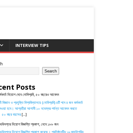
INTERVIEW TIPS
ch
Search
cent Posts
র্মকর্তা নিয়োগ দেবে নোবিপ্রবি, ৫০ বছরেও আবেদন
 বিজ্ঞান ও প্রযুক্তি বিশ্ববিদ্যালয়ে (নোবিপ্রবি) ৪টি পদে ৪ জন কর্মকর্তা
েওয়া হবে। আগ্রহীরা আগামী ১০ নভেম্বর পর্যন্ত আবেদন করতে
। ৫০ বছর বয়সের
[...]
অধিদপ্তর নিয়োগ বিজ্ঞপ্তি প্রকাশ, নেবে ১৮৮ জন
ধিদপ্তর নিয়োগ বিজ্ঞপ্তি প্রকাশ করেছে। প্রতিষ্ঠানটির ১৬ ক্যাটাগরির