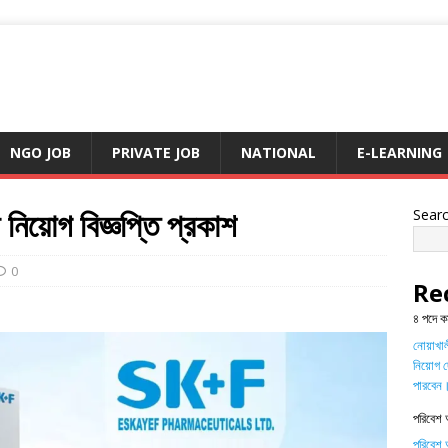
NGO JOB
PRIVATE JOB
NATIONAL
E-LEARNING
িয়োগ বিজ্ঞপ্তি প্রকাশ
Sear
0
Re
৪ পদে ক
নোয়াখালী
নিয়োগ দ
পারবেন
পরিবেশ 
পরিবেশ অ