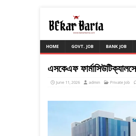
HOME
GOVT. JOB
BANK JOB
এসকেএফ ফার্মাসিউটিক্যালসে ন
June 11, 2026
admin
Private Job