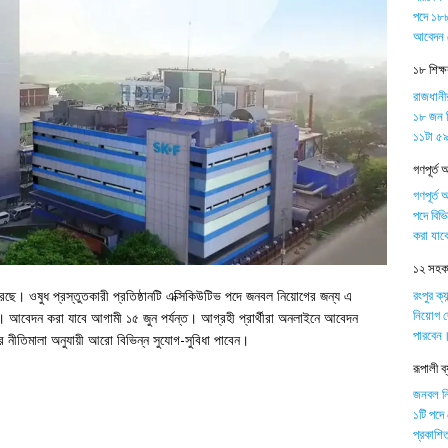
পদে ১৮৮
আবেদন 
১৮ শিক্
রাজধানী
১৮ জন শ
১১টা ৫৯ 
গণপূর্ত 
গণপূর্ত 
পদে বিভ
করা যাব
১২ সহকার
রংপুর ক্
রেছে। ওষুধ প্রস্তুতকারী প্রতিষ্ঠানটি এক্সিকিউটিভ পদে জনবল নিয়োগের জন্য এ
নিয়োগ দ
। আবেদন করা যাবে আগামী ১৫ জুন পর্যন্ত। আগ্রহী প্রার্থীরা অনলাইনে আবেদন
পারবেন
নের নীতিমালা অনুযায়ী আরো বিভিন্ন সুযোগ-সুবিধা পাবেন।
রূপালী 
জনবল নিয়
১টি পদে
প্রকাশিত